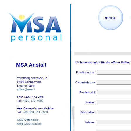
Ich bewerbe mich für die offene Stelle:
MSA Anstalt
Familienname:
Vorarlbergerstrasse 37
9486 Schaanwald
Geburtsdatum:
Liechtenstein
office@msa.li
Postleitzahl:
Fax: +423 373 7501
Tel:
+423 373 7500
Strasse:
Aus Österreich erreichbar
Nationalität:
Tel:
+43 660 373 7100
AGB Österreich
Telefon:
AGB Liechtenstein