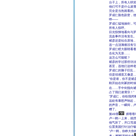
台子上，所有人哄
他们可不是什么凌
完全是当热闹看的
罗成仁脸色剧变，
哗――
罗成仁猛地抽剑，
所有人惊呼。
目光惊悚地看向与
流血事件没有发生
褚彦还是站在原地
连一点涟漪都没有
罗成仁瞪大眼睛看
击化为无形……
这怎么可能呢？
褚彦的学过那些功
甚至，连他们这种
罗成仁的脑子巨乱
但是却感觉又像是
“你是谁，你不是褚
刚开始在剑冢的时
在……手中剑指向褚
占了我们凌霄宗！”
“罗成仁，你给我闭嘴
远处有暴怒声响起
的声音，一瞬间，
糟了。
第49章
师尊尊
卢一鹤一上来，就
他气坏了，开口骂道
位置美国打针治疗银
“卢一鹤，你睁大你
者：“醒醒牙龈出血