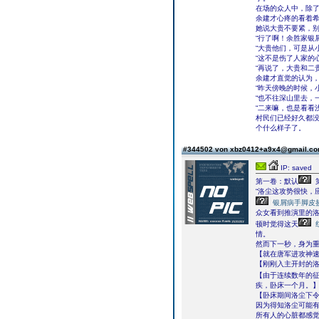
在场的众人中，除
余建才心疼的看着
她说大贵不要紧，
“行了啊！余胜家银
“大贵他们，可是从
“这不是伤了人家的
“再说了，大贵和二
余建才直觉的认为
“昨天傍晚的时候，
“也不往深山里去，
“二来嘛，也是看看
村民们已经好久都
个什么样子了。
#344502 von xbz0412+a9x4@gmail.c
IP: saved
第一卷：默认
“洛尘这攻势很快，
银屑病手脚皮
众女看到推演里的
顿时觉得这天
情。
然而下一秒，身为
【就在唐军进攻神
【刚刚入主开封的
【由于连续数年的
疾，卧床一个月。
【卧床期间洛尘下
因为得知洛尘可能
所有人的心脏都感