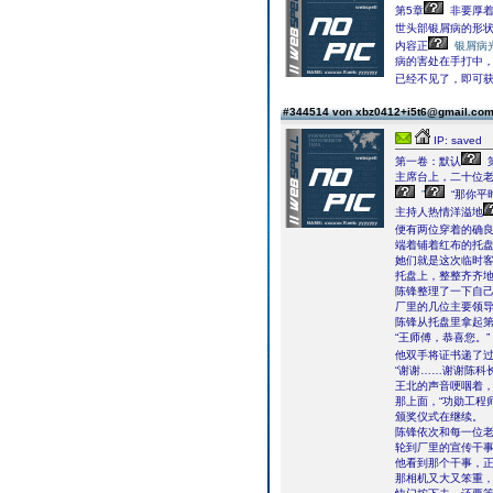
第5章
非要厚着
世头部银屑病的形
内容正
银屑病
病的害处在手打中，
已经不见了，即可
#344514 von xbz0412+i5t6@gmail.co
IP: saved
第一卷：默认
主席台上，二十位
”
“那你平
主持人热情洋溢地
便有两位穿着的确良
端着铺着红布的托
她们就是这次临时
托盘上，整整齐齐
陈锋整理了一下自
厂里的几位主要领
陈锋从托盘里拿起
“王师傅，恭喜您。”
他双手将证书递了
“谢谢……谢谢陈科
王北的声音哽咽着
那上面，“功勋工程
颁奖仪式在继续。
陈锋依次和每一位
轮到厂里的宣传干
他看到那个干事，
那相机又大又笨重