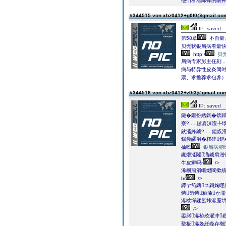
他们看着陈锋的眼
#344515 von xbz0412+g0f0@gmail.c
IP: saved
第58章
不自量
贝壳状银屑病看最
http:/
贝
屑病专家彭主任刻，
病与特异性皮炎同时
票、求推荐求包养）
#344516 von xbz0412+z0t3@gmail.c
IP: saved
鏈�鏂扮綉鍧�锛歸w
寮?.....鐪肩湅
鈥滀綘鐪?.....鎴戜
鍚曟皬涓�杈硅鐫
抽噷
银屑病能
鍘熸湰闂潃鐪肩潧
牛皮癣吗r
/>
浠栦篃涓嶇煡閬撳績
br
/>
鑻ヤ笉鏄ス鎶婅嚜
鏄笉鏄粬浠か
浠栨墠鍒氬垰浠庢垬
/>
鍙嶈浠栫殑濯冲
鐜板浠婏紝鏇存槸