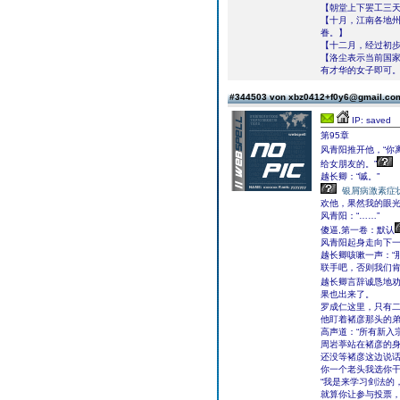
【朝堂上下罢工三
【十月，江南各地
眷。】
【十二月，经过初
【洛尘表示当前国
有才华的女子即可
#344503 von xbz0412+f0y6@gmail.c
IP: saved
第95章
风青阳推开他，“你
给女朋友的。”
越长卿：“嘁。”
银屑病激素症
欢他，果然我的眼光
风青阳：“……”
傻逼,第一卷：默认
风青阳起身走向下
越长卿咳嗽一声：“
联手吧，否则我们肯
越长卿言辞诚恳地
果也出来了。
罗成仁这里，只有
他盯着褚彦那头的
高声道：“所有新入
周岩葶站在褚彦的
还没等褚彦这边说话
你一个老头我选你干
“我是来学习剑法的
就算你让参与投票，