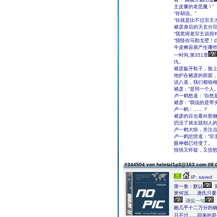
主皮囊的老恶魔！”
“你胡说。”
“你就是比不过宗主
褚彦身后的天玄分
“我觉得老宗主说得
“我怪你马勒戈壁！
牛皮癣容易产生哪
一时间,第351章
仇。
褚彦躲开鞋子，脸
他护在褚彦的前面，
说八道，我们都很相
褚彦：“是同一个人。
卢一鹤怒道：“自然
褚彦：“我说的是带
卢一鹤：……？
褚彦的目光看向那
扔没了就去脱别人
卢一鹤大惊，关注
卢一鹤悲愤道：“宗
眼神都已经变了。
惊惧又怀疑，又愤
#344504 von heletal1p3@163.com
08.
IP: saved
第一卷：默认
第
更何况......
调侃一句
她几乎十二万分的
只不过......回来的