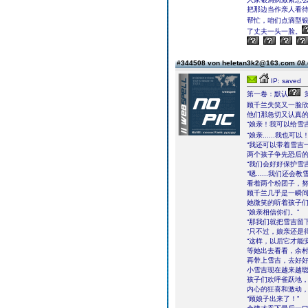
把那边当作亲人看
帮忙，咱们点滴型银
了丈夫一头一脸。
#344508 von heletan3k2@163.com
08.
IP: saved
第一卷：默认
顾千兰失笑又一脸
他们那急切又认真
“娘亲！我可以给雪
“娘亲......我也
“我还可以带着雪吉
两个孩子争先恐后
“我们会好好保护雪
“嗯......我们
看着两个粉团子，
顾千兰几乎是一瞬
她微笑的听着孩子
“娘亲相信你们。”
“那我们就把雪吉留
“只不过，娘亲还是
“这样，以后它才能
等她出去看看，余
再带上雪吉，去好
小雪吉现在越来越
孩子们欢呼雀跃地
内心的狂喜和激动
“顾娘子出来了！”