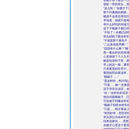
余建才吞下最后一
就听一旁的宋头，
“这么快！”余建才
那个叫素娘的厨娘
她该不会是还得在
早知道，他就不提
有什么好吃的先端
这下子顾娘子都已
“不快了！你都已经
宋头斜睨了眼余村
“不就是那个素包子
“二位来得真早啊！”
“找我有什么事？”
再一看余村长吃得
心里便猜了个八九
她是知道村子里，
早上的这一顿，通
只有家里的壮劳力
要想如同自家这样
“顾娘子......”
“是这样的，刚才我
“可是......她
还不等宋头说话，
“你！”余村长的话
他自问跟顾娘子，
可也做不到像余村
“顾娘子别听余村长
“只是......刚才
“有些好奇，想尝尝
宋头原以为余村长
结果这家伙.....
余建才心里这个委