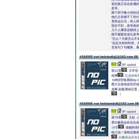
直到真正站在衙属
差爷。
两个胆子略小些的
他们之前都干了些
竟然会以为，有人
现在可好，差爷真
几个人哪里还顾得
能不被眼前这位差
“怎么？大家怎么不
“在定水村的时候，
安东勾了勾嘴角，
#344505 von heletao6q1@163.com
08.
IP: saved
第12章
大学堂
按摩
红皮病银
h神经型银屑病tt
图片自身免疫性肝
皮癣,副银屑病位置
！
#344506 von heletam4u8@163.com
08
IP: saved
第76章
王杖（1
章白癜风会长在头
19章
做她的保
错小说！请稍后重新
白癜风会长在