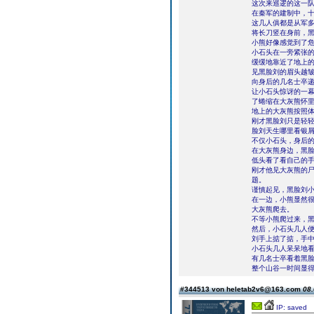
这次来巡逻的这一
在秦军的建制中，
这几人俱都是从军
将长刀竖在身前，
小熊好像感觉到了
小石头在一旁紧张
缓缓地靠近了地上
见黑脸刘的眉头越
向身后的几名士卒
让小石头惊讶的一
了蜷缩在大灰熊怀
地上的大灰熊按照
刚才黑脸刘只是轻
脸刘天生哪里看银
不仅小石头，身后
在大灰熊身边，黑
低头看了看自己的
刚才他见大灰熊的
题。
谨慎起见，黑脸刘
在一边，小熊显然
大灰熊爬去。
不等小熊爬过来，
然后，小石头几人
刘手上掂了掂，手
小石头几人呆呆地
有几名士卒看着黑
整个山谷一时间显
#344513 von heletab2v6@163.com
08.
IP: saved