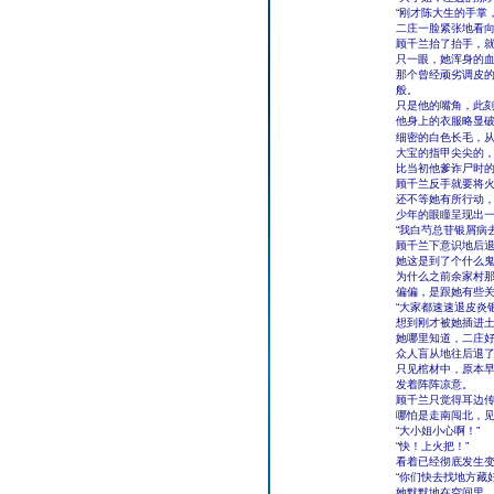
“刚才陈大生的手掌
二庄一脸紧张地看
顾千兰抬了抬手，
只一眼，她浑身的
那个曾经顽劣调皮的
般。
只是他的嘴角，此
他身上的衣服略显
细密的白色长毛，
大宝的指甲尖尖的
比当初他爹诈尸时
顾千兰反手就要将
还不等她有所行动，
少年的眼瞳呈现出
“我白芍总苷银屑病去
顾千兰下意识地后
她这是到了个什么
为什么之前余家村
偏偏，是跟她有些
“大家都速速退皮炎
想到刚才被她插进土
她哪里知道，二庄
众人盲从地往后退
只见棺材中，原本
发着阵阵凉意。
顾千兰只觉得耳边
哪怕是走南闯北，
“大小姐小心啊！”
“快！上火把！”
看着已经彻底发生
“你们快去找地方藏
她默默地在空间里