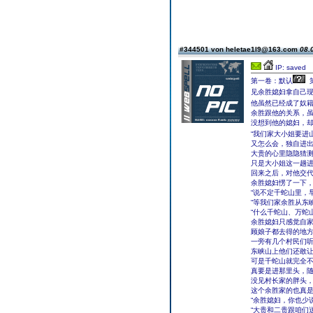
#344501 von heletae1l9@163.com
08.
IP: saved
第一卷：默认
见余胜媳妇拿自己
他虽然已经成了奴
余胜跟他的关系，
没想到他的媳妇，
“我们家大小姐要进
又怎么会，独自进出
大贵的心里隐隐猜
只是大小姐这一趟
回来之后，对他交代
余胜媳妇愣了一下，
“说不定千蛇山里，
“等我们家余胜从东
“什么千蛇山、万蛇
余胜媳妇只感觉自
顾娘子都去得的地
一旁有几个村民们
东峡山上他们还敢
可是千蛇山就完全
真要是进那里头，
没见村长家的胖头
这个余胜家的也真
“余胜媳妇，你也少
“大贵和二贵跟咱们