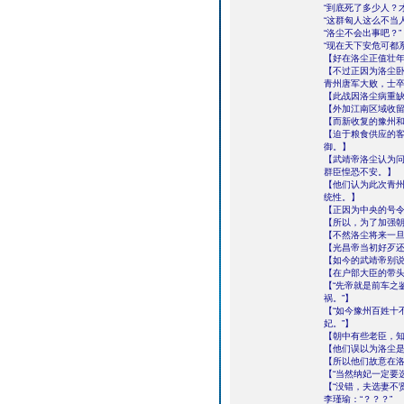
“到底死了多少人？
“这群匈人这么不当
“洛尘不会出事吧？”
“现在天下安危可都
【好在洛尘正值壮
【不过正因为洛尘
青州唐军大败，士
【此战因洛尘病重
【外加江南区域收
【而新收复的豫州
【迫于粮食供应的
御。】
【武靖帝洛尘认为
群臣惶恐不安。】
【他们认为此次青
统性。】
【正因为中央的号
【所以，为了加强
【不然洛尘将来一
【光昌帝当初好歹
【如今的武靖帝别说
【在户部大臣的带
【“先帝就是前车之
祸。”】
【“如今豫州百姓十
妃。”】
【朝中有些老臣，
【他们误以为洛尘
【所以他们故意在洛
【“当然纳妃一定要
【“没错，夫选妻不
李瑾瑜：“？？？”