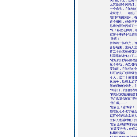
快门按下去，还要等
尤其是那个闪光灯
一个念头，在陈锋
这玩意儿……咱们
咱们有精密机床，
造个相机，好像也
陈锋的眼神闪烁了
“来！各位老师傅，
宣传干事好不容易
“咔嚓！”
伴随着一阵白光，
合影结束，主持人
将二十位老师傅引
那里早就准备好了
“这是我们为各位功
这个举动，再次引
要知道，在这样的
那可都是厂领导级
今天，这二十位普
这面子，给得太足
等老师傅们坐定，
“同志们，我们的表
“初期点状银屑病接
“他们就是我们红星
“他们是――”
“赵百全！张寿常！…
随着这七个名字被
赵百全和张寿常等
主持人也适时地开
“赵百全和张寿常两
“在紧要关头，他们
林麟银屑病