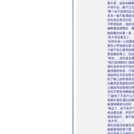
要不然，该如何解
不得不说，顾千兰无
“啊？你不想再回定
安东一脸不银屑病
好在他总算还记得
可即便如此，他的
她略微放缓脚步，
她倒要好好看一看
“差大哥也看见了......
“定村长他一心想要
唐氏小声地抽泣着,
小娘子伤心痛哭的
要是她的身上，还
“再说......您怕是
“他们连我家的门板
唐氏虽有些舍不得
她清楚的知道，只
就如同白天还信誓
到了晚上的时候再
白癜风穿高跟鞋好
让她如何还敢相信
安东不禁有些唏嘘
“门板拆了不是什么
他看向唐氏通红的
银屑病喝茶水好吗
“再说了，村子里手
他说着说着，声音
就连他自己，都不
“差大哥......”
唐氏丝毫没有被安
她紧紧地咬着下唇
他只是被几个村民