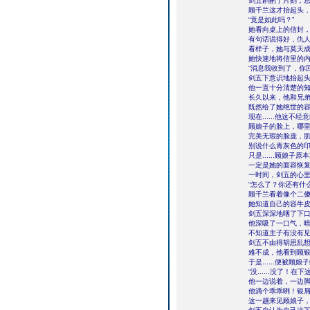
剑五斟酌了片刻，
顾千兰这才抬起头
“竟是如此吗？”
她看向桌上的信封
有句话说得好，仇
看样子，她与莫天
她快速地将信里的
“消息我收到了，你
剑五下意识地抬起
他一直十分清楚的
长久以来，他和兄
既然给了她绝世的
现在......他这
顾娘子的脸上，哪
完美无瑕的脸庞，
别说什么青灰色的
只是......顾娘子
一定是她的面容恢
一时间，剑五的心
“怎么了？你还有什
顾千兰看着像个二
她知道自己的容牛
剑五深深地咽了下
他深吸了一口气，
不知道主子有没有见
剑五不由得胡思乱
难不成，他看到顾
于是......便被顾
“没......没了！在下
他一边说着，一边
他滴个乖乖咧！银
这一趟来见顾娘子