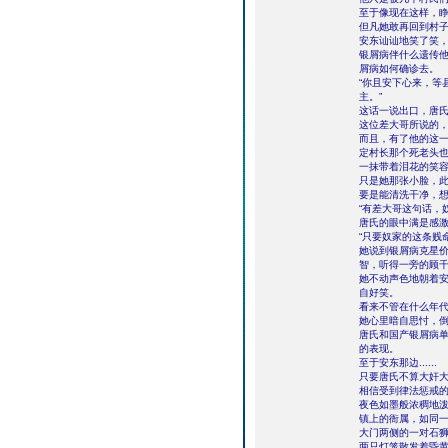
至于像现在这样，
但凡她敢再回到村
安东讪讪地笑了笑
银屑病伴什么遗传
屑病如何确诊去。
“你且安下心来，等
主。”
这话一说出口，唐
这位差大哥所说的
而且，有了他的这
定村长那个死老头
一抹带着泪花的笑
只是她那张小脸，
要是能清洗干净，
“有差大哥这句话，
唐氏的眼中满是感
“只要奴家的这条贱
她说到银屑病克星价
智，听得一旁的顾
她不动声色地朝着
自好笑。
看来不管在什么年代
她心里暗自思忖，
唐氏和国产银屑病
的表现。
至于安东那边......
只要唐氏不算大奸
相信受到律法惩戒
夜色如墨般浓稠地
镇上的衙属，如同
大门两侧的一对石
两只灯笼散发着昏