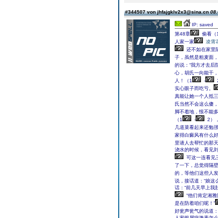
#344507 von jhfajgklv2x3@sina.cn
08.
IP: saved
第48章
偷看（1
人家一家
凌霄
还不如在家里
子，虽然是粗麦面
的说：“我方才去后
心，胡氏一向能干
人！（1
-
实心眼子而吃亏。
真能让她一个人抵三
氏当然不会这么傻
脚不着地，恨不能
（1
-
2）
几道菜看起来还勉
家得白癜风有什么
里请人去帮忙的那
浇水的时候，看见
可这一连看见
了一下，总觉得隔
的，等他们这些人
说，接话道：“娘这
话：“前几天早上我
“他们肯定湘
是在防着咱们呢！”
好瓮声瓮气的说道：“
人家银屑病激素怎