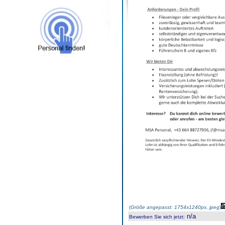
(
Größe angepasst: 1754x1240px, jpeg
)
n/a
Bewerben Sie sich jetzt
: