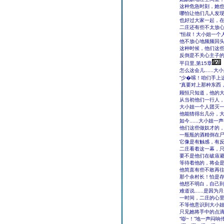
这种危急时刻，她
哪怕让他们几人发
也好过大家一起，
二庄还有些不太放
“恒叔！大小姐一个
他不放心地频频回
这种时候，他们这
反倒是不关心主子
平日里,第15章
怎么这会儿.....
“少�嗦！咱们手上
“真要对上那种东西
顾恒只知道，他的大
从当初他们一行人
大小姐一个人团灭
他能猜得出几分，
如今......大
他们这些做奴才的
一瓶瓶的酒精倒在
它像是有触感，有
二庄看着这一幕，
要不是他们在破庙
等待着他的，将会
他简直有些不敢再
那个余村长！怕是
他想不明白，自己
难道说......是因为
一时间，二庄的心
不等他意识到大小
只见她将手中的点
“嘭~！”地一声闷