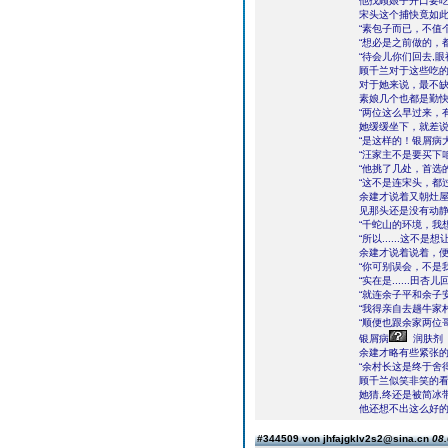
他找顾娘子开口要
宋头这个捕快竟如
“素包子而已，不值
“想必是之前做的，
“待会儿你们回去,
顾千兰对于这些吃
对于她来说，最不
素娘几个也都是勤
“两位这么早过来，
她缓缓坐下，就差
“是这样的！银屑病
“汪家主不是要买下
“他挑了几处，首选
“这不是连宋头，都
余建才说着又朝灶
见那头还是没有动
“千蛇山的环境，我
“所以......这
余建才说着说着，
“你可别误会，不是
“实在是......田
“就连余子平和余子
“我得亲自去趟牛家
“顺便也跟余家两位
银屑病
润肤剂
余建才略有些紧张的
“余村长这是终于舍
顾千兰似笑非笑的
她猜,终还是被简冰
他还想不出这么好的
#344509 von jhfajgklv2s2@sina.cn
08.