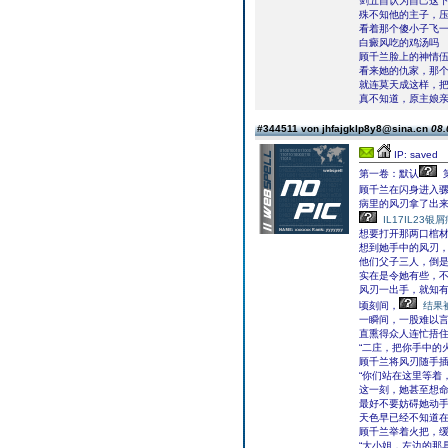
剑五自认为自己这
殊不知他的主子，
看着那个傻小子飞
白癜风吃的鸡汤吗
顾千兰脸上的神情
看来她的仇家，那
就连莫天成这样，
真不知道，原主娘
#344511 von jhfajgklp8y8@sina.cn
08.
IP: saved
第一卷：默认
第
顾千兰在闪身进入骡
病里的风刃拿了出
IL17IL23银
想要打开那两口棺
想到她手中的风刃
他们父子三人，倒
实在是令她有些，
风刃一出手，就知
顷刻间，
结果
一瞬间，一股难以
直熏得众人连忙捂
“二庄，把你手中的
顾千兰将风刃随手
“你们站在这里等着
这一刻，她甚至想
最好不要妨碍她动
天色早已经不知道
顾千兰举着火把，
“大小姐，左边的那