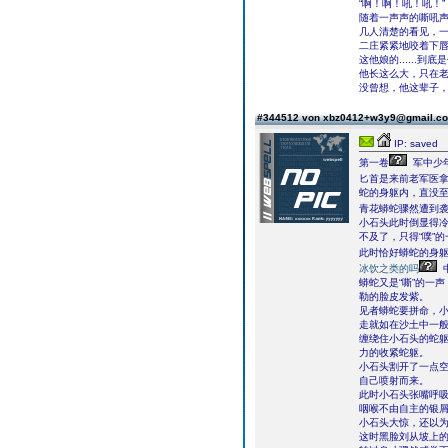
“啊！啊！吼！吼！”
随着一声声的嘶吼
几人清楚的看见，
二庄紧紧地咬着下
这他娘的......到
他长这么大，只在
没曾想，他这辈子
#344512 von xbz0412+w3y9@gmail.
IP: saved
第一卷
军中少
匕首是来前老军医
蛇的身躯内，直没
青花蟒蛇骤然遭到
小石头此时倒显得
不及了，只得“噗”
此时恰好蟒蛇的身躯
冰饮之类的吗
蟒蛇又是“嘶”的一
勒的脸皮发紫。
见者蟒蛇要拼命，小
走就如在沙土中一
缠绕住小石头的蛇
力的收紧蛇躯。
小石头割开了一点
自己喷射而来。
此时小石头张嘴呼
咽喉不由自主的银
小石头大惊，还以
这时黑脸刘从坡上