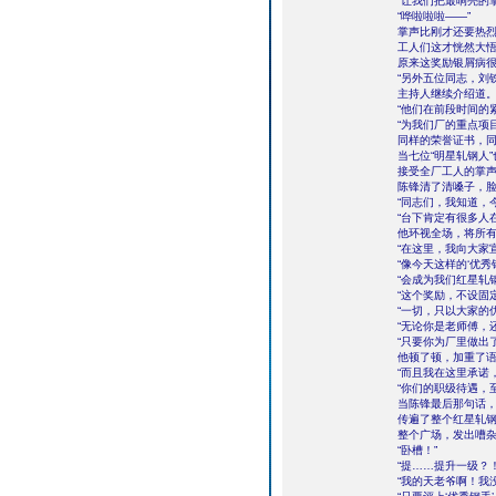
“让我们把最响亮的
“哗啦啦啦――”
掌声比刚才还要热
工人们这才恍然大
原来这奖励银屑病
“另外五位同志，刘
主持人继续介绍道
“他们在前段时间的
“为我们厂的重点项
同样的荣誉证书，
当七位“明星轧钢人
接受全厂工人的掌
陈锋清了清嗓子，
“同志们，我知道，
“台下肯定有很多人
他环视全场，将所
“在这里，我向大家
“像今天这样的‘优秀
“会成为我们红星轧
“这个奖励，不设固
“一切，只以大家的
“无论你是老师傅，
“只要你为厂里做出
他顿了顿，加重了
“而且我在这里承诺
“你们的职级待遇，
当陈锋最后那句话
传遍了整个红星轧
整个广场，发出嘈
“卧槽！”
“提……提升一级？
“我的天老爷啊！我