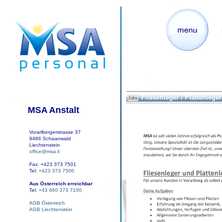
Fliesenleger / Plattenleger
Jobs
MSA Anstalt
Vorarlbergerstrasse 37
9486 Schaanwald
Liechtenstein
office@msa.li
Fax: +423 373 7501
Tel:
+423 373 7500
Aus Österreich erreichbar
Tel:
+43 660 373 7100
AGB Österreich
AGB Liechtenstein