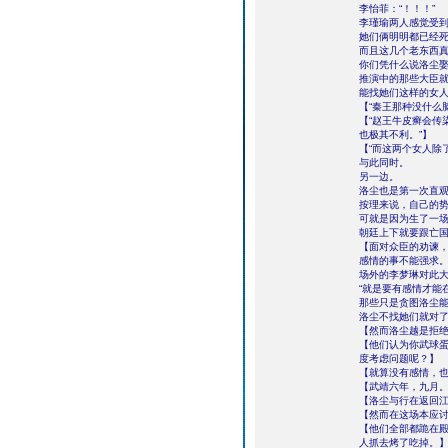
李怡菲：“！！！”
李瑾瑜两人感觉受
她们俩明明都已经
而且这几个老东西
你们凭什么说洛尘
推演中的那些大臣就
能找她们这样的女
【“秦王那种没什么
【“赵王牛皮癣会传
也极其不利。”】
【“而这两个女人除
与此同时。
另一边。
洛尘也是第一次直
按理来说，自己的
可就是因为生了一
朝廷上下就要跟亡
【面对众臣的劝谏
感情的事不能强求
场外的李梦琳对此
“就是要有感情才能
那些只是贪图洛尘
洛尘不找她们就对
【然而洛尘越是拒
【他们认为你武球
度考虑问题呢？】
【就算没有感情，
【武靖六年，九月
【洛尘与行在返回
【然而在这场本应
【他们全部都跪在
人抓去烤了吃掉。