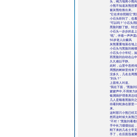
头，竭力地将小熊
小熊不知道灰熊想
被灰熊给推出来。
“它在求你照顾它”
小石头听到了，也
“可以吗？”小石头
黑脸刘默了默。转
小石头一步步的走
“吼”，伴着一声声
50岁老人白癜风
灰熊重重地落在地上
小石头与黑脸刘相
小石头小小年纪，
而黑脸刘自幼在山
久久难以平静。
此时，山里中忽然
周围的树林里传来
没多久，几名去周
“刘头？”
上面有人叫道。
“我在下面，”黑脸
簌簌声中,不用努力
银屑病护理查房总
几人是顺着黑脸刘
待看到蛇身在那里
来。
这时那只小熊已经又
然而这时候大灰熊
“不对！”黑脸刘看
手中长刀缓缓抬起
刚下来的几名士卒
手了，在后面迅速