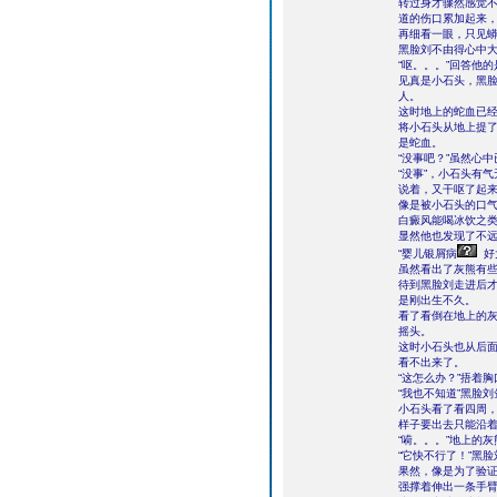
转过身才骤然感觉
道的伤口累加起来
再细看一眼，只见
黑脸刘不由得心中大
“呕。。。”回答他
见真是小石头，黑
人。
这时地上的蛇血已经
将小石头从地上提
是蛇血。
“没事吧？”虽然心
“没事”，小石头有
说着，又干呕了起
像是被小石头的口
白癜风能喝冰饮之类
显然他也发现了不
“婴儿银屑病
好
虽然看出了灰熊有
待到黑脸刘走进后
是刚出生不久。
看了看倒在地上的灰
摇头。
这时小石头也从后
看不出来了。
“这怎么办？”捂着
“我也不知道”黑脸
小石头看了看四周
样子要出去只能沿
“嗬。。。”地上的
“它快不行了！”黑
果然，像是为了验
强撑着伸出一条手