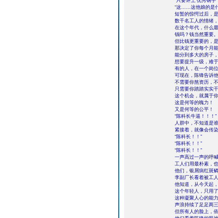
“只要评上‘优秀钢手
“这……这他娘的是
短暂的惊愕过后，
数千名工人的情绪
在这个年代，什么最
钱吗？钱当然重要
但比钱更重要的，
那决定了你每个月
能分到多大的房子
想要提升一级，难
有的人，在一个岗
可现在，陈锋告诉
不需要你熬资历，
只需要你踏踏实实
这个机会，就属于
这是何等的魄力！
又是何等的公平！
“陈科长牛逼！！！”
人群中，不知道是
紧接着，就像会传
“陈科长！！”
“陈科长！！”
“陈科长！！”
一声高过一声的呼
工人们用最朴素，
他们，银屑病红斑
李副厂长看着被工
他知道，从今天起
这个年轻人，只用
这种凝聚人心的能
声浪持续了足足两
但所有人的脸上，