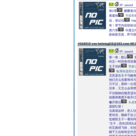
IP: saved
第2章
麒麟复仇
看最快
手部和
说，请记住
ht
有！章节内容肽粉
第六章
许愿立
新刷新页面，即可
#344510 von heletag2i2@163.com
08.
IP: saved
第一卷：默认
第
剑五一时间有些语
主子说的
苦参
银屑病遗留红
尤其是在主子与她
他们怎么也要将对
只不过，那样一位
后来，又怎么会突
不仅能独自随意进
他紧抿着唇不敢开
撇开那位
头皮
遗留红斑！
当真就这样，把人
更何况，顾娘子信
也难怪主子一看到
“主子，您先消消头
剑五跑得飞快，生怕
顾千兰在吩咐交代