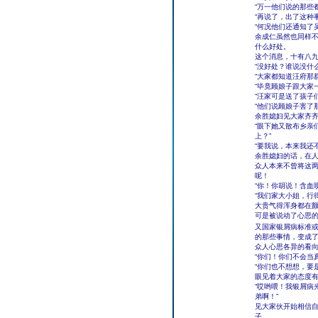
“万一他们说的那些
“再说了，出了这种
“何况他们还通知了
余成仁虽然也同样
什么好处。
这个消息，十有八九
“没好处？谁说没什
“大家都知道汪府那
“毕竟顾娘子跟大家
“汪家可是送了孩子
“他们说顾娘子害了
余胜媳妇见大家齐
“眼下她又散布乡亲
上？”
“要我说，本来我还
余胜媳妇的话，在
众人本来不曾将这
呢！
“你！你胡说！含血
“我们家大小姐，行
大贵气得浑身都在
可是被说动了心思
又国家银屑病标准或
的那些事情，变成
众人心思各异的看
“你们！你们不会当
“你们也不想想，要
眼见着大家的态度
“哎哟喂！我银屑病
弟啊！”
见大家伙开始相信
子。