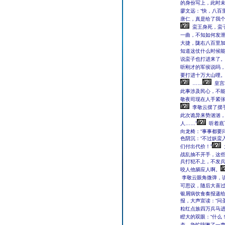
的身份写上，此时未
廖文远：“快，八百
唐仁，真是给了我个
蛮王身死，蛮
一曲，不知如何发泄
大捷，陇右八百里加
知道这仗什么时候能
说蛮子也打进来了。
听刚才的军侯说吗，
要打进十万大山哩。
……
皇宫
此事涉及民心，不能
敬夜司现在人手紧张
李敬云摆了摆手
此次诡异来势汹汹，
人……”
听着底
向龙椅：“事事都要
色阴沉：“不过妖蛮
们付出代价！”
战乱抽不开手，这
兵打犯不上，不发
咬人他膈应人啊。
李敬云眼角微弹，说
可思议，随后大喜过
银屑病饮食奏报递给
报，大声宣读：“问
粒红点族四万兵马进
瞪大的双眼：“什么！
态，急忙咳嗽了一声