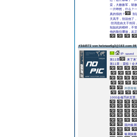
蛮，大败敌军，斩敌
一片哗然，什么？
真的假的？
别
天高手，别说他了
但消息由太子传回
知如此的模样，不
他的脸往哪放，反
#344572 von heletaw6g3@163.com
08
IP: saved
第11章
来了来
第11章：震惊！全
外阴有银
1000金魂币的支票
国内银屑
银屑病最