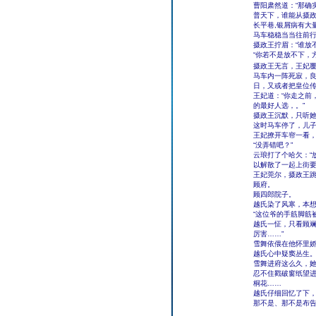
曹阳肃然道：“那确
普天下，谁能从摄
长平巷,银屑病有大
马车稳稳当当往前行
摄政王拧眉：“谁放
“你若不是放不下，
摄政王无言，王妃覆
马车内一阵死寂，良
日，又或者把皇位传
王妃道：“你走之前
的最好人选，。”
摄政王沉默，只听她
这时马车停了，儿子
王妃撩开车帘一看
“没弄错吧？”
云琅打了个哈欠：“
以解散了一起上街要
王妃莞尔，摄政王跳
顾府。
顾四郎院子。
越氏染了风寒，本
“这位爷的手筋脚筋
越氏一怔，只看顾斓
厉害……”
雪舞依偎在他怀里娇
越氏心中疑窦丛生
雪舞进府这么久，
忍不住戳破窗纸望
桐花……
越氏仔细回忆了下
那不是、那不是布