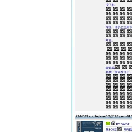
没了影。
东西，请长公主殿
草丛。
能吃吗
再抽一箭立在弓上
#344563 von heletav5f7@163.com
08.
IP: saved
第300章
境域