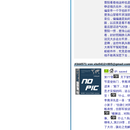
曹阳看着他这样也
铮还领兵在外，你
偏皇帝一个字也听
楚淮山望着牢房顶部
皇位，偏偏越是如
眼，以后算是看不着
最后那话语气松快，
曹阳一愣，楚淮山起
着，好好照顾静儿和
说完大步走出牢房
是啊，这些年夙兴
大将军平冤昭雪难
桩桩件件，究竟是
他不敢再深思下去
#344571 von xbz0412+l8l5@gmail.co
IP: saved
第77章
天下皆惊
节度使衙门，李雍
进来：“殿下，大捷！
意才呈报的吗，这么
安！”
“什么，
李雍泽先是一喜：“
小舅子：“但唐仁对
般表情，但那军侯说
“蝶舞说，对
像。”
什么？虽
继有人,第219章
了大功，陇右之危解