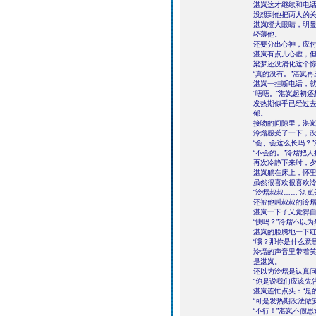
湛岚这才继续和电话
没想到他把两人的
湛岚瞪大眼睛，明显
轻薄他。
还要分出心神，应付
湛岚有点儿心虚，但
梁梦还没消化这个惊
“真的没有。”湛岚再
湛岚一挂断电话，
“唔唔。”湛岚起初
发热期似乎已经过
郁。
接吻的间隙里，湛岚
泠熠感受了一下，没
“会、会这么长吗？
“不会的。”泠熠把
再次冷静下来时，
湛岚躺在床上，怀里
虽然很喜欢很喜欢
“泠熠叔叔……”湛
还被他叫叔叔的泠熠
湛岚一下子又觉得自
“快吗？”泠熠不以
湛岚的脸腾地一下红
“哦？那你是什么意思
泠熠的声音里带着
是湛岚。
还以为泠熠是认真问
“你是说我们应该先
湛岚连忙点头：“是
“可是发热期没法做
“不行！”湛岚不假