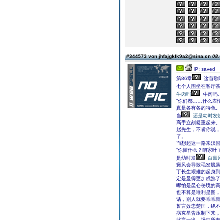
#344573 von jhfajgklk9a2@sina.cn
08.
IP: saved
第86章
这首歌
七个人围坐在客厅茶
牛肉吗
牛肉吗
“你们都……什么表
真是各有各的特色
当
还是幼时发
高手立刻凝重起来
赵先生，不瞒你说，
了。
而想起这一路来汉
“你懂什么？咱家叶
是幼时发
白癜
癜风会导致毛发脱
丁长生艰难的起身
定是显得更加成熟
哪怕是昆仑秘境的高
也不算是唯利是图
话，别人就要乖乖
誓言效忠楚国，绝不
病克星告压制下来
此言一出，场中所