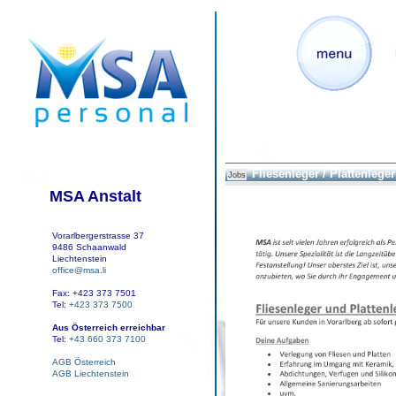
Fliesenleger / Plattenleger
Jobs
MSA Anstalt
Vorarlbergerstrasse 37
9486 Schaanwald
Liechtenstein
office@msa.li
Fax: +423 373 7501
Tel:
+423 373 7500
Aus Österreich erreichbar
Tel:
+43 660 373 7100
AGB Österreich
AGB Liechtenstein