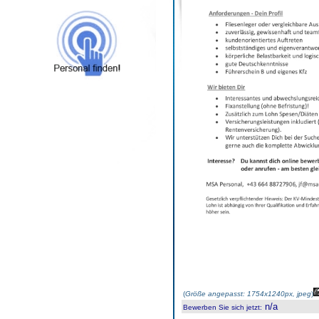
(
Größe angepasst: 1754x1240px, jpeg
)
n/a
Bewerben Sie sich jetzt
: