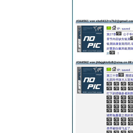
#344561 von xbz0412+z7k2@gmail.c
IP: saved
第27章
公子爷
章节内容缺失银屑
银屑病康复期用药,
好重新白癜风银屑病
好
！
#344562 von jhfajgklc6z8@sina.cn
08.
IP: saved
第三十章
围猎
礼部尚书张大人宣
打下的猎物多者则
猪野兔麋鹿之类的
类早被惊得飞走了