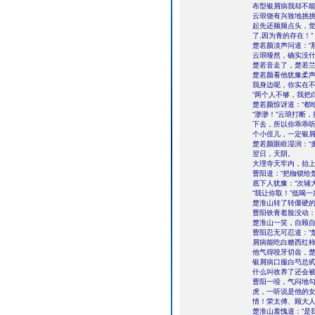
布型银屑病我却不能
云琅饶有兴致地挑
起先还频频点头，觉
了,因为青的存在！”
楚若颜淡声问道：“
云琅哑然，确实没
楚若音走了，楚若
楚若颜看他犹豫柔声
我身边呢，你实在不
“两个人不够，我把
楚若颜惊讶道：“都
“渺渺！”云琅打断
下去，所以你乖乖听
个小侄儿，一定银屑
楚若颜眼眶湿润：“
翌日，天阴。
大理寺天牢内，抬
曹阳道：“把枷锁给
底下人犹豫：“次辅
“我让你取！”低喝
楚淮山转了转僵硬的
曹阳铁青着脸没动：
楚淮山一笑，自顾自
曹阳忍无可忍道：“
屑病能吃白糖西红柿
他气得咬牙切齿，楚
银屑病口服白芍总
什么叫收养了还会
曹阳一噎，气闷地勾
虎，一听说是他的
情！荣太傅、顾大人
楚淮山羞愧道：“是