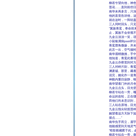
柳若兮望向他，神色
莲花……直到前些日
南华未再多言，只
他的直觉告诉他，
就在这时，一阵轻
三人同时回头，只
“翼族青鸾，奉命前
止，翼族不会坐视不
九金云淡淡一笑，语
小鼠银屑病pasi评分
青鸾唇角微扬，并未
此言一出，空气顿
南华眉梢微挑，手
他知道，青鸾此番
九金云亦察觉到对
三人对峙片刻，青鸾
渊废墟。那里，藏着
说完，她化作一道
神殿内重归寂静，
南华望着门外的月色
九金云点头，目光坚
柳若兮站在一旁，
命运的齿轮，正在
而他们尚未意识到
三人站在原地，目
九金云指尖轻抚莲
她望着远方天际下如
据点……”
南华负手而立，眉
他能感受到天地灵
“暗影殿藏匿于此，
柳若兮站在一旁，