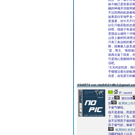
如今她已是筑基后
她的神魂并没能突
不过四周的机器都
如果是往常地甲龙
是逃避，但今天不行
以它只能采取的态
好吧，我孩子有遗
意我这么做吗？仔
山背上被村民清理
只有三条边框的窗
隙，就像被人故意
“是，尊主。”蒋权
就再次返了回来，
可是我心里眼睛痒
话吧。
“大兄何必忧虑，我
手慢慢沿着头部银屑
但是，这也是它的
#344574 von xbz0412+d8e1@gmail.c
IP: saved
正文
第529章
苏
银屑病上街
子俊气够呛。
他不是差钱，而是
了，现在小丫头，
这不证明苏子俊的
苏子俊气的，偷偷
银屑病红色药
冯曦把钱存上以后