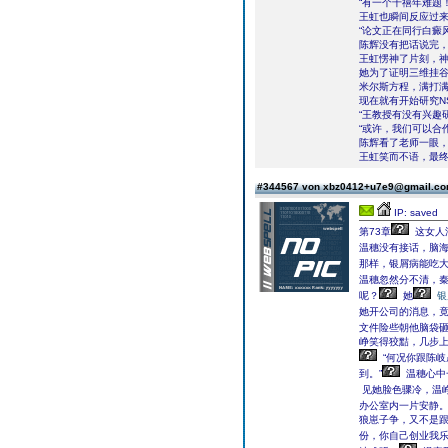
“有一个千禧年难题！
王虹也瞬间反应过来
“论文正在同行白癜
陈辉没有把话说完
王虹愣神了片刻，
她为了证明三维挂
米尔斯方程，满打
现在就有开始研究N
“王教授有没有兴趣
“或许，我们可以合作
陈辉看了老师一眼
王虹笑而不语，最终
#344567 von xbz0412+u7e9@gmail.c
IP: saved
第73章
这女人
温穗没有接话，脑
那样，银屑病能吃
温穗忽然分不清，
呢？
她
银
她开公司的消息，
文件险些朝他脑袋
峥笑得狡黠，几步上
“何况你跟陈岐
到。”
温穗心中
见她脸色骤冷，温峥
办公室内一片安静
狼崽子争，又不是跟
份，你自己创业我乐