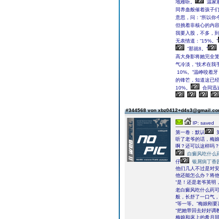
地难听。
温家
同养蛊般催着孩子
意思，问：“所以你
但挑着非核心的内
我要入股，不多，到
无表情道：“15%。”
“那就8。”
高大身影将她完全笼
气冷淡，“技术在我
10%。”温峥咬着
的锋芒，知道这已
10%。
合同迅
#344568 von xbz0412+d4s3@gmail.c
IP: saved
第一卷：默认
听了老爷的话，梅
啊？还可以这样吗
白癜风吃什么
仔
银屑病丁香
他们几人不过是对
他还能怎么办？将
“是！还是老爷英明
老白癜风吃什么药
般，长舒了一口气
“等一等。”梅娘刚
“把她带回去好好调
梅娘和床上的希月