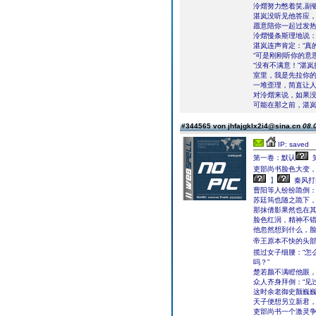
泠熠努力憋着笑,副
湛岚没听见他答应，
愿意陪你一起过发热
泠熠慢条斯理地说：
湛岚连声肯定：“真
“可是刚刚听你的意
“没有不满意！”湛
室里，我是先拉你的
一堆歪理，简直让
对泠熠来说，如果
可能在那之前，湛
#344565 von jhfajgklx2i4@sina.cn
08.
IP: saved
第一卷：默认
吏部尚书脸色大变
】
秦风打
曹阳等人纷纷跪倒：
苏廷筠也随之跪下
那抹倩影果然也在
脸色红润，精神不
他忽然想到什么，
帝王原本不快的头
揽过女子细腰：“怎
吗？”
楚若颜不满瞪他眼
众人齐身拜倒：“见
这时余老御史颤巍巍
天子便想另立新君，
吏部尚书一个激灵争