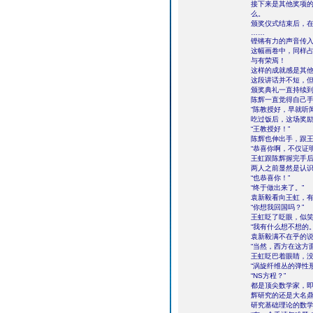
接下来是其他奖项
么。
颁奖仪式结束后，
……
铿锵有力的声音传
这幅画卷中，同样
与有荣焉！
这样的成就感是其
这段讲话并不短，
颁奖典礼一直持续
陈辉一直觉得自己
“陈教授好，早就听
吃过饭后，这场奖
“王教授好！”
陈辉也伸出手，跟
“恭喜你啊，不仅证
王虹跟陈辉握完手
两人之前显然是认
“也恭喜你！”
“终于做出来了。”
袁新毅看向王虹，有
“你想我回国吗？”
王虹眨了眨眼，似
“我有什么想不想的。
袁新毅满不在乎的说
“当然，西方在这方
王虹眨巴着眼睛，没
“涡旋纤维丛的弹性
“NS方程？”
都是顶尖数学家，
辉研究的还是大名
研究基础理论的数