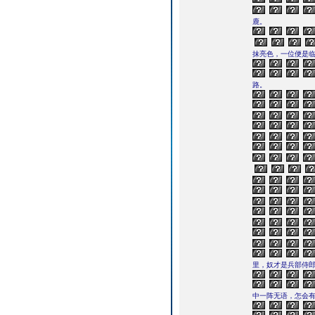
鹿。
抹亮色，一位便是
路。
里，奴才是兵部侍郎
中一阵无语，怎会