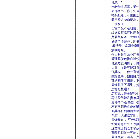
他意！”
余老御史语塞，晏铮
吏部尚书一惊，知
转头想逃，可重围之
着皇后去游山玩水，
一语惊人。
百官们虽不敢明言
轻微银屑病可以用
楚若颜斥道：“放肆
她递了个眼神，周
“看清楚，这两个皇
满朝哗然。
众人只知皇后小产
苏廷筠脸色惨白蝉
他忽然就明白了，
大量，而是有绝对
但其实……他一直
由始至终，她的目
苏廷筠闭了闭眼，下
晏铮挑了下眉毛，
总算是想通了……
老实说，帝王能容
再这般觊觎君妻,他
吏部尚书还想说什么
左右立刻捂住他的
而其他被利用的大
帝后二人谢过曹阳，
晏铮却道：“不必找
谢知舟意外道：“楚
这楚淮山的亡妻早
曹阳想到某种可能，
晏铮颔首，哐当一