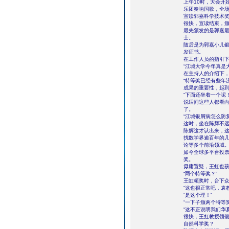
上午10时，大会开
乐团奏响国歌，全
宣读郭嘉科学技术
很快，宣读结束，
最先颁发的是郭嘉
士。
随后是为郭嘉小儿
发证书。
在工作人员的指引
“江城大学今年真是
在主持人的介绍下，
“特等奖已经有些年
成果的重要性，起到
“下面还坐着一个呢！
说话间这些人都看
了。
“江城银屑病怎么防
这时，坐在陈辉不
陈辉这才认出来，这
扰数学界逾百年的
论等多个前沿领域
如今全球多平台投票
奖。
毋庸置疑，王虹也
“两个特等奖？”
王虹领奖时，台下
“这也很正常吧，袁
“是这个理！”
“一下子颁两个特等
“这不正说明我们华
很快，王虹教授领
自然科学奖？