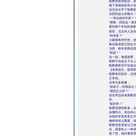
陈辉也有些惊讶，
接下来颁发的至少
这完全出乎了陈辉
没想到这么有魄力
“一等自然科学家？！
“啧啧，田阳这一派
看到那个年轻的身
然而，当主持人宣布
“特等奖？”
大家都有些茫然，
氧化镓虽然已经在
当然，根本原因还
“祝贺！”
这一刻，饶是陈辉
陈辉不知道台下众
陈辉都有些不知道
【恭喜宿主，获得郭
陈辉有些意外，没
正常的。
没有太多犹豫，
“创造力，给我加点！
“感觉怎么样？”
坐在旁边的袁新毅
应。
“挺好的！”
陈辉也很快恢复，
由属性点，发自内
自然科学奖奖章正中
侧铸有祥云图案，绿
陈辉也算是拿过几
合，就是给人一种
想了想，他对着奖