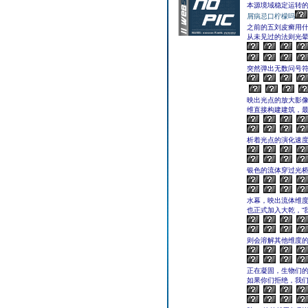
本源境域稳定运转的
屑病忌口柠檬吗
之前的五刘皮癣用
从未见过的法则光
突然弹出无数问号符
映出光点的放大影像
维直接构建建筑，最
析着光点的演化速度
银色的流体穿过光
水幕，映出流体维度
也正式加入大乾，“
则会溶解其他维度的物
正在凝固，生物们的
如果你们拒绝，我们