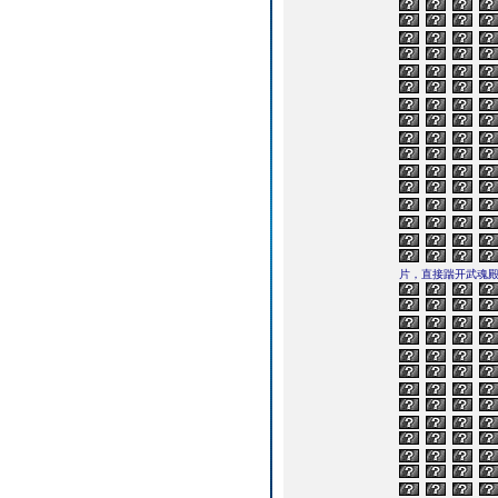
片，直接踹开武魂