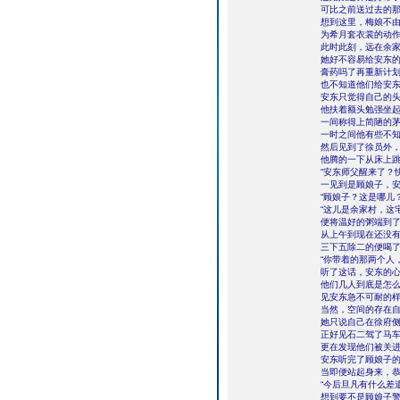
可比之前送过去的
想到这里，梅娘不
为希月套衣裳的动
此时此刻，远在余
她好不容易给安东
膏药吗了再重新计
也不知道他们给安
安东只觉得自己的头
他扶着额头勉强坐
一间称得上简陋的
一时之间他有些不
然后见到了徐员外
他腾的一下从床上
“安东师父醒来了？
一见到是顾娘子，
“顾娘子？这是哪儿
“这儿是余家村，这
便将温好的粥端到
从上午到现在还没有
三下五除二的便喝
“你带着的那两个人
听了这话，安东的
他们几人到底是怎
见安东急不可耐的
当然，空间的存在
她只说自己在徐府
正好见石二驾了马车
更在发现他们被关
安东听完了顾娘子
当即便站起身来，恭
“今后旦凡有什么差
想到要不是顾娘子