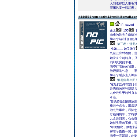
天知道那些人准备
安东只要一想起来
#344569 von xbz0412+e4j4@gmail.c
IP: saved
正文
155
南华的眸光在幽暗
柳若兮站在门口的
第三卷：潜龙
“小姐……”她又唤了
九金云背对着她，
她没有立刻转身，只
弱却真实的牵引。
南华盯着她的背影
他记得这气息――
柳若兮缓步走入神
银屑病养生图
“这是我当年您赠予
云胸前的莲种隐隐
九金云终于转过身
牵连。
“你说你是我前世的
柳若兮点头，眼底泛
池之战爆发，我随
疗银屑病年，才得以
九金云闻言，心头
她低头看着玉佩，
“即便如此，你也未
柳若兮微微一笑，眼
南华一直沉默，此刻