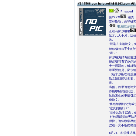
#344566 von heletao8h8@163.com
08.
IP: saved
第222章
颁奖
普林斯顿，高等研
“
银屑病活检实
正在与萨尔纳银
这才几天不见，这
故。
“我这儿有篇论文，
赫尔穆特将手中的
“哦？”
萨尔纳克好奇的凑
赫尔穆特看了萨尔
十一问题的，解析
最重要的是，萨尔
《杨米尔斯理论质
论文题目简明扼要，
道。
当然，如果这篇论
界能够解决的问题
这边发生的事情引
份论文。
“将色禁闭转化为威
“这真的能行？”
“至少从数学层面，
“任何局部扰动无法
很快，这些数学界
涅在一旁不断提出
……
6月24，科学技术