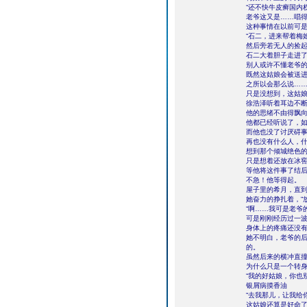
“还不快牛皮癣国内
老爷这又是……唱
这种事情在以前可
“石二，进来帮着梅
然后旁若无人的捡
石二大着胆子走进
别人或许不懂老爷
既然这姑娘会被送
之所以会那么说…
只是没想到，这姑
徐浩泽听着耳边不
他的思绪不由得飘
他都已经听说了，
而他也没了讨厌碍
再也没有什么人，
想到那个倾城绝色
只是想着还放在冰
等他将这件事了结
不急！他等得起。
屋子里的希月，直
她奋力的挣扎着，“
“啊……我可是老爷
可是刚刚经历过一
身体上的疼痛还没
她不明白，老爷的
的。
虽然后来的横冲直
为什么只是一个转
“我的好姑娘，你也
银屑病摸香油
“去我那儿，让我给
这姑娘还算是好命