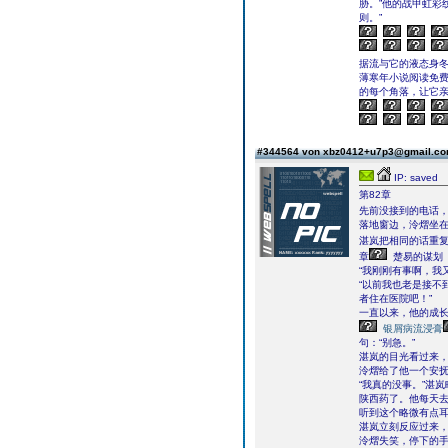
胁。”他的战甲虹彩
则。”
据流与它的液态身冬
薄寒年小说阅读免
的每个角落，让它
#344564 von xbz0412+u7p3@gmail.c
IP: saved
第82章
先前没接到的电话
落地窗边，泠熠坐
湛岚把相同的话重
章
楚易的谋划
“我刚刚有事啊，我
“以前我也老是接不
者住在医院吧！”
一直以来，他的成
银屑病流浸膏
句：“别急。”
湛岚的目光看过来
泠熠给了他一个安
“我真的没事。”湛
陕西药了。他每天去
听到这个略微有点
湛岚立刻反应过来
泠熠失笑，停下的