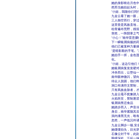
她的身影映在月色
然而当她抬起头时
“小姐，我随你们同行
九金云看了她一眼
三人御空而行，穿
这里曾是凤族圣地
枯骨遍布荒野，残
突然，一阵阴寒之
“小心！”南华雷意
下一瞬银屑病服的
他们已被某种力量
“是暗影殿的手笔。
她抬手一挥，金色
化。
“小姐，这边引他们
她银屑病复发发硬
冲杀而出，让堕仙
南华眼神微闪，望
待众人脱困，他们
洞口布满符文禁制，
只有凤族血脉者，
九金云毫不犹豫踏
火焰所至，禁制逐
银屑病禁忌食品
她踏步而入，声音冷
身后，南华紧随其
洞内漆黑无光，唯
忽然，一声低沉吟
九金云脚步一顿,安
她缓缓抬头，目光
石像尘封千年，此
眼瞳深处，泛起一