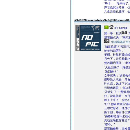
“终于……等到你了。
声音低沉而沧桑，
九金云瞳孔骤缩，
#344570 von heletax3v3@163.com
08.
IP: saved
第一卷：默认
楚若颜点头：“我知道
银屑病基因组
“知道你还？”云琅拧
她单独说两句。”
晏昭、杜掌柜等纷
月色下，云琅看着小
楚若颜启唇问：“老
“人救回来了，死是
送回去？”
女子摇头：“送回去
语毕陷入沉默，只
许久后，她才下定决
云琅眯起眼：“你决
“决定好了！”楚银
好，说杀就杀！今
脖子上来了，也绝不
“好！你银屑病点滴
云琅欣慰道，他这
换了他，哪管什么
“晏铮那边你不必担
先劫法场救你养父？
“都不。”
楚若颜垂眸，目光雪