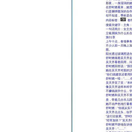
那夜，一身湿润的
在舒时燃看来，她
们是捆绑最深的合
却不知道，季析是
内容标签：
都
搜索关键字：主角
一句话简介：女主
立银屑病为什么长
第01章
上午十点，春项事
不少人前一天晚上
图。
阳光透过玻璃照进
舒时燃领着吴天齐走
吴天齐看着四周，问
舒时燃回答说：“跟
她在吴天齐对面的沙
“你们搞建筑还要用
舒时燃一噎：“……
吴天齐笑了笑：“本
像吴天齐这样本科
不赚钱就学什么，
舒时燃和吴天齐不
质，带着几分吊儿
她不动声色地打量
舒时燃：“你就从实
吴天齐点点头，似
“这行比较累。”舒
“经常加班？”吴天
舒时燃平静地告诉他
吴天齐：“……”