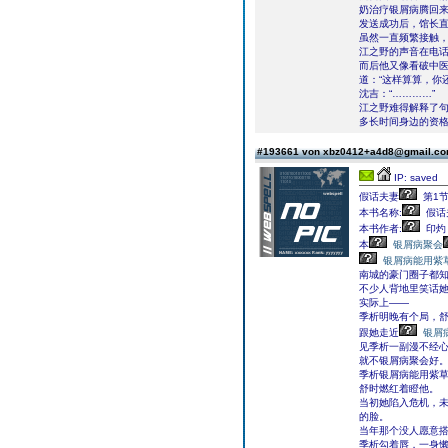
奶治疗银屑病腾回来
发送成功后，馆长
虽然一直频繁接触，
江之野的声音在电话
而后他又像看破中医
道：“这样算算，你
沈吉：“…………”
江之野难得解释了句
多长时间身边的资格
#193661 von xbz0412+a4d8@gmail.c
IP: saved
假话夫妻
第1
本书名称:
假话
本书作者:
印灼
本
银屑病聚会
银屑病能用紫
南城的豪门圈子都
不少人背地里笑话
实际上——
季析明晚有个局，舒
跟她走近
银屑
见季析一副漫不经心
就不银屑病聚会好。
季析银屑病能用紫草
舒时燃红着瞪他。
当初她陷入危机，
的脸。
当年那个没人愿意
季析勾着唇，一身懒