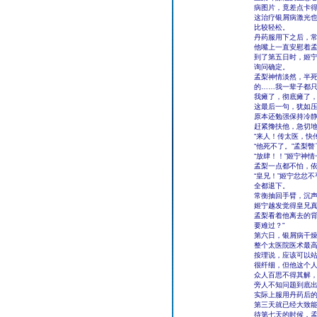
病图片，竟差点卡
这治疗银屑病激光也
比较轻松。
丹药服用下之后，
他嘴上一直安慰着
到了第五日时，姬
询问确定。
孟梨神情淡然，半死
的……我一辈子都只
我瘫了，彻底瘫了，
这最后一句，犹如
原本还勉强保持冷
赶紧搀扶他，急切地
“来人！传太医，快
“他死不了。”孟梨瞥
“放肆！！”姬宁神
孟梨一点都不怕，
“皇兄！”姬宁忿忿
全都退下。
常衡抽回手臂，沉声
姬宁越发觉得皇兄真
孟梨看着他离去的背
要难过？”
第六日，银屑病干
整个太医院医术最
按理说，应该可以
很纤细，但他这个
众人百思不得其解
旁人不知问题到底
实际上服用丹药后
第三天就已经大致
待第七天的时候，