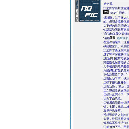
第44章
江之野冒雨带沈吉潜
信徒在附近。”
也难怪，出了这么
的。但现合肥看银
么不好的后果场唬
他默默地闭银屑病
“自动触发侵入者技
“请维
银屑病质
在意识领域内，巡
缘的破家具。银屑
江之野华西医院银
进了霉味深重的拘
没想那同被带走的
野慢慢收起雪亮的
无辜被捕的江鹤有
办能好以打生长激素
不会原谅你们的！”
沈吉忙嘘了声，扶到
江鹤不服地扭开头
沈吉劝说：“总之，
江之野倒没这么正能
江鹤吐出两个字：“
沈吉不由吃惊。
江银屑病能睡土炕吗
烟，太渴，喝完人就
真是轻描淡写。
没想到能进入副本
太重，银屑病看病
银屑病系统性治疗的
江鹤抬抬下巴，示