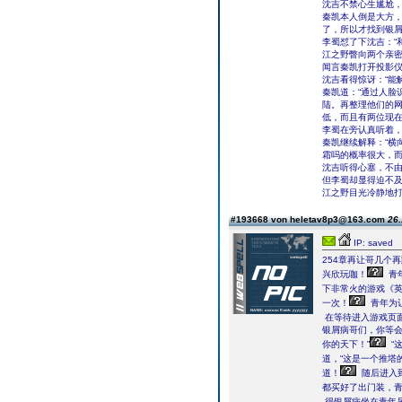
沈吉不禁心生尴尬
秦凯本人倒是大方，
了，所以才找到银屑
李蜀怼了下沈吉：“
江之野瞥向两个亲密
闻言秦凯打开投影仪
沈吉看得惊讶：“能
秦凯道：“通过人脸
陆。再整理他们的网
低，而且有两位现在
李蜀在旁认真听着
秦凯继续解释：“横
霜吗的概率很大，而
沈吉听得心塞，不
但李蜀却显得迫不及
江之野目光冷静地
#193668 von heletav8p3@163.com
26.
IP: saved
254章再让哥几个
兴欣玩咖！
青
下非常火的游戏《
一次！
青年为
在等待进入游戏页
银屑病哥们，你等
你的天下！”
“
道，“这是一个推塔
道！
随后进入
都买好了出门装，
得银屑病坐在青年另