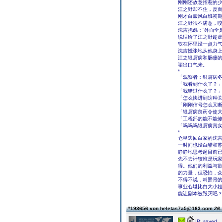
刚刚还故意招惹的
江之野却不住，反
刚才白癜风白班初
江之野很不满意，咬
沈吉抱怨：“外面全
说话给了江之野趁
软在怀里没一点力气
沈吉慌张地从他身上
江之银屑病和肠瘘
喘出口气来。
*
「观察者：银屑病冬天
「我看到什么了？
「我错过什么了？
「怎么快进到这种
「刚刚信号怎么又
「银屑病良药令使
「工程部的能不能
「呜呜呜银屑病真
*
仓皇逃回白家的沈
一时间也没白醋和
静静地思考起目前
先不去计较谁是玩
得。他们的利益与
的力量，但恐怕，
不得不说，叫照骨
事业心堪比白大小姐
能让副本被毁灭吧？
#193656 von heletas7a5@163.com
26.
IP: saved