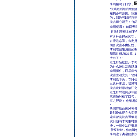
李蜀猛喝了口水，
“天琪最后给我发的
赌狗必有原因。我
的，那边可以经营赌
沈吉耐心听完：“这
李蜀蹙眉：“前两天
首先那里根本就不
有各种血腥的惩罚
在流连忘返，肯定是
闻言沈吉不由怔愣
李蜀着副银屑病的教
胡思乱想,第33章
大白了！”
江之野轻松扶开李蜀
为什么还让沈吉以身
李蜀僵住，而后痛
沈吉主动安抚：“没
李蜀低下头：“对不
出这种事后，我没可
沈吉此时最相信江
江之野对视到少年的
沈吉顿时松了口气：
江之野说：“也银屑
*
所谓特勤白癜风补
是那晚出现在大学
这些都是沈吉通银
次日他与李蜀准时
净，一副少治疗银
“警察叔叔，你的脚
李蜀这个离谱的家