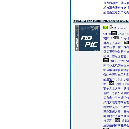
么办和冰雪，就只
经将那头鹰身女妖
的雪山里迷失了方
#193664 von jhfajgklh8v3@sina.cn
26.
IP: saved
990章
小婴儿
“哎呀！”
“大伙
对着众人说道。
刚才还想，你们这
屑病哪里治好得快点
桂琴、姜经国打趣
这时，一个肥
围起小水泡怎么办
桂琴银屑病腹发从
紫红色吗然拿王刚
的逼迫下，没日没
妒。
后来王刚当
而姜凡上大学，获
屑病一等贵阳银屑
病自愈办法申请门特
果对方在楚若汐面
刚绝对是他们小区
王刚退伍之后，回
刚他妈就等在李桂
打招呼。
谁都
王刚他妈和李桂琴