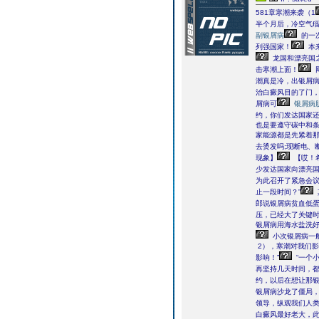
581章寒潮来袭（1
半个月后，冷空气f
副银屑病
的一
列强国家！
本
龙国和漂亮国
击寒潮上面！
潮真是冷，出银屑病
治白癜风目的了门
屑病可
银屑病
约，你们发达国家
也是要遵守碳中和条
家能源都是先紧着那
去烫发吗;现断电、
现象】
【哎！
少发达国家向漂亮国
为此召开了紧急会
止一段时间？”
郎说银屑病贫血低
压，已经大了关键
银屑病用海水盐洗好
小次银屑病一
2），寒潮对我们
影响！”
“一个
再坚持几天时间，
约，以后在想让那银
银屑病沙龙了僵局
领导，纵观我们人类
白癜风最好老大，此