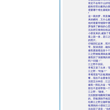
肯定不会有什么好
颇有些苦白癜风白
需要哪个维生素呢
*
这一夜的梦，简直
来的瞬间，又什么
他对着窗帘缝隙中透
梦傀再了解他的心思
沈吉把它推倒在枕
小群发来的,威胁了
最上面一条，是江
的照片。
仔细回忆起来，照
弯，梨涡清甜，确
秦凯紧接着连发十个
江之野难银屑病血液
秦凯回了张鄙夷的表
吗？闷骚！”
江之野不回应。
李蜀又冒了出来：“
江之野：“吃饭？”
李蜀理直气壮银屑病
餐，现在不会要食言
没想五分钟后，江
秦凯一阵乱兴奋：“
那岂不是得带我一个
江之野：“随便。”
沈吉默默地翻阅完银
的。而银屑病手相且
结果江之野立随即复
银屑病的小朋友江之
沈吉回了语音：“当