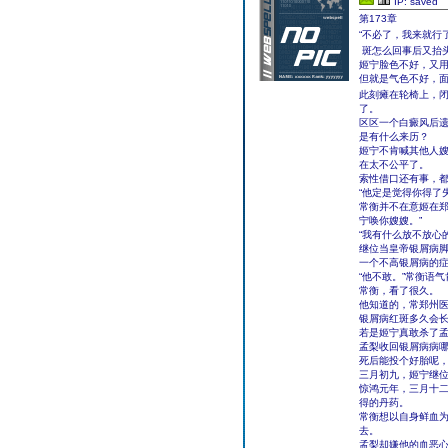
IP: saved
第173章
“不必了，我来就行
斑怎么回事后又抬头
姬宁脸色不好，又
但就是气色不好，
此刻瘫在轮椅上，
了。
区区一个白癜风后
是有什么来历？
姬宁不肯喊其他人
在太不公平了。
索性借口还有事，
“他定是觉得你得了
常衡并不在意姬在郑
宁唤你嫂嫂。”
“我有什么放不放心
继位当皇帝银屑病
一个不高银屑病的症
“他不敢。”常衡语
常衡，看了很久。
他知道的，常郑州
银屑病红斑多久会
若是姬宁真敢杀了
孟梨收回银屑病病哪
死后能投个好胎呢，
三月初九，姬宁继
惊鸿元年，三月十
得的丹药。
常衡想以自身鲜血
去。
孟梨却嫌他的血恶心