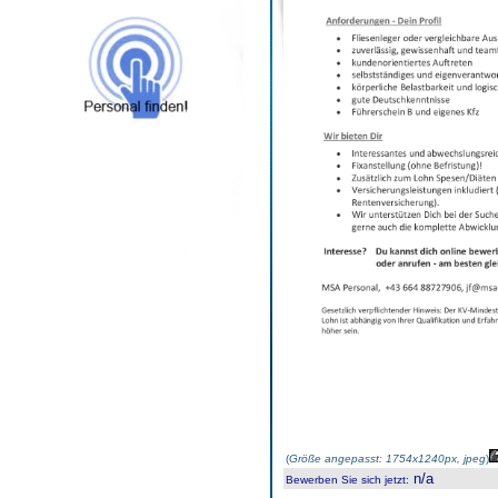
(
Größe angepasst: 1754x1240px, jpeg
)
n/a
Bewerben Sie sich jetzt
: