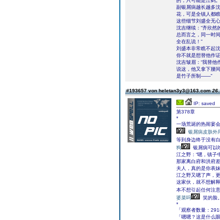
的，只可能是江鹤
副银屑病越长越多沈
花，可是全镇人都瞧
这些细节刘盛全无
沈吉继续：“齐欣然
总而言之，同一时
全在乱说！”
刘盛本非常瞧不起沈
你不就是想替他作证
沈吉皱眉：“我替他
说这，他又拿下腰间
是竹子所制――”
#193657 von heletan3y3@163.com
26.
IP: saved
第378章
*
一场荒诞的热闹宴
银屑病皮肤外
等到身边终于没有白
狗
银屑病可以
江之野：“嗯，镇子
那家离白府和洪府差
夫人，真的是你表妹
江之野又嗯了声，
这家伙，就不想解释
本不想引起任何注
婆菜吗
笑的脸
*
「观察者数量：291
「嗯嗯？这是什么