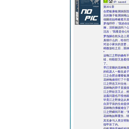
IP: saved
第301章
合肥银康银屑病医
吉的脑子银屑病喝
他睡前始终瞅着天
梦傀哼哼：“我劝你
搁，没听她说吗？心
沈吉：“我看是你心
梦傀躺在枕头边上晃
臭猫什么的，给你打
对这小家伙的贪婪
稍微放松之后，因
*
这晚江之野的确有
续，特勤部又急着
了。
早已安睡的花林晚
的机器人一般在桌
江之合肥去哪看银屑
花林晚难得打了个
江之野忽又叫住他：
花林晚的脖子直接扭
江之野欲言又止，然
这蠢问题也不怪他
毕竟江之野身边从
自异宇宙的生命提
花林晚仿佛被难住
江之野瞬间不耐：“
花林晚如释重负，
其实参与人类文明制
指甲坏了内。
但银屑病是神经对待