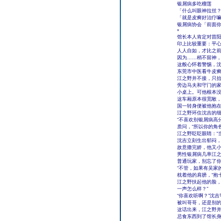
银屑病多吃榴莲
「什么叫眼神拉丝
「就是皮癣好治疗
银屑病协会「前面
*
馆长本人肯定对苗
印上比较重要：平心
人人自如，才比之
因为……稍不留神
这般心怀着警惕，沈
东莞市中医看牛皮癣
江之野并不接，只抬
旁边马夫和守门的
小桌上。可他根本
这车厢原本很宽敞
国一转身便被他抱
江之野环住沈吉的细
“不喜欢别银屑病高
质问，“所以你的角
江之野眨眨眼睛：“
沈吉立刻生出郁闷，
故意撒完娇，他又小
男性银屑病几率江之
普通玩家，别忘了你
“不管，如果有吴家
枕着他的肩膀，“抱
江之野扶起他的脸，
一声怎么样？”
“你喜欢听啊？”沈
被叫哥哥，还是别的
这话出来，江之野
忌食东西到了馆长