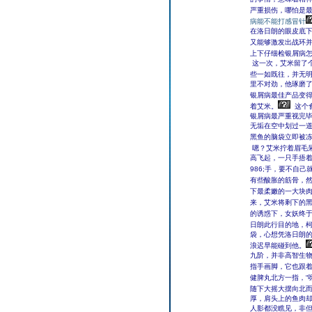
严重损伤，哪怕是
病能不能打感冒针
在洛日朗的眼皮底
又能够激发出战环
上下仔细检银屑病
这一次，艾米留了
些一如既往，并无
里不对劲，他琢磨了
银屑病最佳产品变
着艾米。
这个
银屑病最严重视完
无垢在空中划过一
黑鱼的脑袋立即被
嗯？艾米拧着眉毛
高飞起，一只手捂着
986;手，要不自
有些酸胀的筋骨，然
下最柔嫩的一大块
来，艾米将剩下的
的诱惑下，女妖终
日朗此行目的地，
袋，心想凭洛日朗
浪迟早能碰到他。
九阶，并非高智生
指手画脚，它也跟
健脾丸北方一指，“
随下大摇大摆向北
厚，肩头上的鱼肉
人影都没瞧见，非