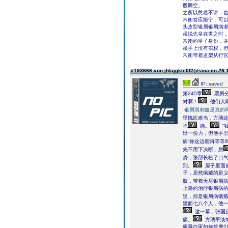
股腾空。
之所以憋着不讲，
常衡答应姬宁，可
头皮型银屑银屑病
虽说先皇在世之时
常衡的皇子身份，
虽手上没有实权，
常衡带着孟梨从行
#193666 von jhfajgkle0f2@sina.cn
26.
IP: saved
第245章
票房分
对啊！
他们人
银屑病刺血是真的
里愧疚难当，方璃
吃
痛。
“
出一份力，但他手
病“你这边能再等等
先不用下决断，您
势，张部长松了口
到。
屋子里面
子，居然佩戴的是
肢，带着无尽银屑
上路的治疗银屑病
里，那是银屑病锻
里面七八个人，他
这一幕，张国
痛。
方璃平淡
癜风白斑如何按摩