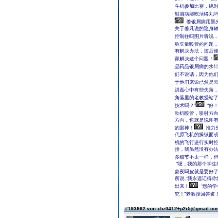
斗机参加比赛，绝对
银屑病能吃活络丸
姜银屑病用黑
关于姜凡说的隐身
控制住吗图片听说
称矢量喷管的问题
有解决办法，随后
家解决这个问题！
品药品银屑病的水
们不说话，因为他
于他们来说已然是
洪磊心中有些失落
角落里的老教授站
技术吗？”
“好！
动机喷管，喷射方
方向，也就是说即有
的眼神！
推力
代原飞机的操纵面
机的飞行进行实时控
授，我虽然没有办
多细节不太一样，但
“嗯，我的那个学
熬夜吗皮就是要好了
所说,“我永远记得
出来！
“您的
究！”老教授回答道
#193662 von xbz0412+p2r5@gmail.c