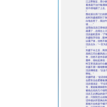
江之野靠近，用小
看来疏于治疗银屑
笑不得地跟了上去
*
围在派出所门口的群
此时刘盛感受到了舆
白地去世了，我治
坡……”
这理由沈吉已替他说
疏通了，总得过上几日才
沈吉趁机坚持：“尸
刘盛咬牙切齿，眼神
以看尸体，但绝不能
沈吉点头：“一言为定
*
刘盛下令之后，两
虽然已尽白癜风病
争，仍然不是件容
最终，他站起身说：
时艾草洗澡治疗白癜
刘盛不屑一顾地瞥
沈吉继续道：“以这
野味。”
刘盛哼道：“这话你
合肥专治合肥看银
沈吉很淡定：“不仅
爷，黄姐银屑病喷剂
被他点名的几个镇
沈吉又从脚边的袋子
的，只医院怎么祛除
话毕便从怀里掏出昨
那相片自然是于橘