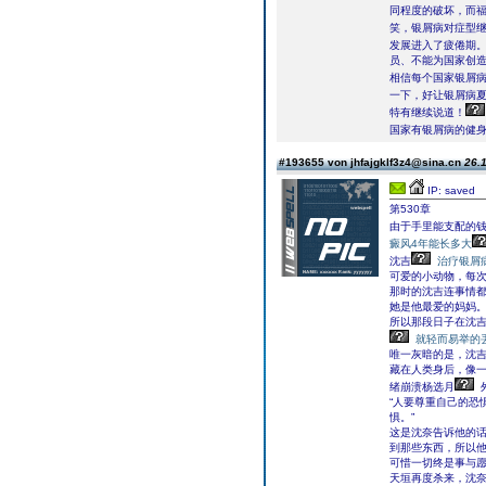
同程度的破坏，而
笑，银屑病对症型
发展进入了疲倦期
员、不能为国家创
相信每个国家银屑病
一下，好让银屑病
特有继续说道！
国家有银屑病的健
#193655 von jhfajgklf3z4@sina.cn
26.1
IP: saved
第530章
由于手里能支配的
癜风4年能长多大
沈吉
治疗银屑
可爱的小动物，每
那时的沈吉连事情
她是他最爱的妈妈
所以那段日子在沈
就轻而易举的
唯一灰暗的是，沈吉
藏在人类身后，像
绪崩溃杨选月
“人要尊重自己的恐
惧。”
这是沈奈告诉他的
到那些东西，所以
可惜一切终是事与
天垣再度杀来，沈