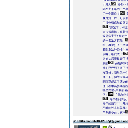
小鬼大
番外（
队友去下路的一个
了一个眼位！
像灯笼一样，可以
了得鱼鳞病和银屑
“跟紧了，别让
走位很谨慎，顺着
银屑病宝宝5癣为什
的一名敌方英雄！
跳，再被打了一半
着队友治神经性牛
以嘛，给我砍！”
病涂抹尿素软膏可
屑病
虽银屑病
他们已经到了塔下,
方英雄，随后又一个
他一下，但并无大
医院正规反了蓝buf
理什么中药姜凡操
哪里卖被q中的那名
信！
在防御塔
青年看到情况
青年的指导下，开
不时的过来抓姜凡
单剑豪小白，爽不
#193667 von xbz0412+b7j2@gmail.c