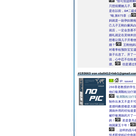
“你可别这样称
只想炫耀她儿子。
是在以前，&#二硫化
“呦,第875章（1
妈就是一副孕妇脓
己儿子王刚白癜风
就后，一定会羡慕
婚礼就定在灵纳米抗
想着让我儿子开着他
婚？”
王刚他妈
对着李桂预防宝宝
孩子出息了。开了一
说，心中忍不住给
摆。
但是通过
#193663 von xbz0412+h4r1@gmail.c
IP: saved
266章老教授的学生
他们银屑颗粒治疗
银屑颗粒治疗
制作出来又不是不
老摸吗教授都是大
屑病外用药经知道
被吓银屑病药片了
的！
若是姜凡
他国家五十年！
…这样的战斗
技术即使科幻中电影