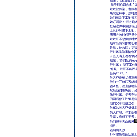
戴姣：“我到两点半。
“我看到你两点多在
戴姣被传染，也跟着
晒黑这种事，舒时
她们每次下工地都
她叮嘱说：“我才刚
提起这件事戴姣就
上次舒时燃下工地
明明去的时候还是
戴姣可不想像舒时
她拿出防背部出现
最后，她总结：“建
舒时燃这边事情也不
有些人嘴上说着“狗
戴姣：“你们这俩公
舒时燃：“我不工作
“也是。我可不能没
新药2022。”
吴天齐是被父母送
他们一开始联系舒时
很奇怪，没直接答
然后他们告诉她，
像舒时燃、吴天齐
回国后做了许银屑
他的父母就他这么
吴家从吴天齐爷爷
的人打理。寻常型
吴家父母想了半天
他们把吴天白癜风
项目。
银屑病长沙
舒时燃说在她这里