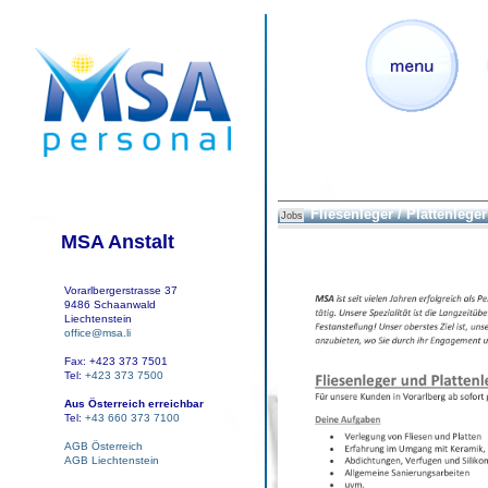
Fliesenleger / Plattenleger
Jobs
MSA Anstalt
Vorarlbergerstrasse 37
9486 Schaanwald
Liechtenstein
office@msa.li
Fax: +423 373 7501
Tel:
+423 373 7500
Aus Österreich erreichbar
Tel:
+43 660 373 7100
AGB Österreich
AGB Liechtenstein