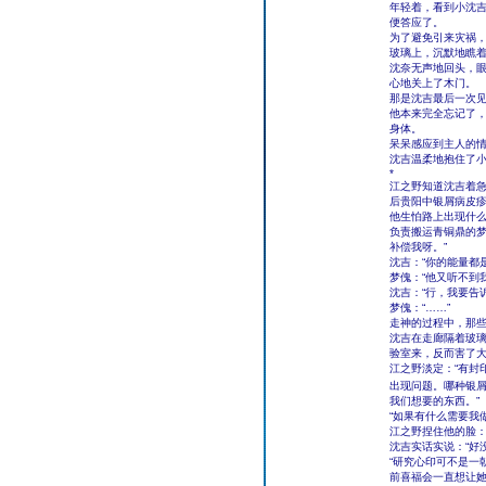
年轻着，看到小沈
便答应了。
为了避免引来灾祸
玻璃上，沉默地瞧
沈奈无声地回头，
心地关上了木门。
那是沈吉最后一次
他本来完全忘记了
身体。
呆呆感应到主人的
沈吉温柔地抱住了小
*
江之野知道沈吉着
后贵阳中银屑病皮
他生怕路上出现什
负责搬运青铜鼎的梦
补偿我呀。”
沈吉：“你的能量都
梦傀：“他又听不到
沈吉：“行，我要告
梦傀：“……”
走神的过程中，那
沈吉在走廊隔着玻璃
验室来，反而害了大
江之野淡定：“有封
出现问题。哪种银
我们想要的东西。”
“如果有什么需要我
江之野捏住他的脸：
沈吉实话实说：“好
“研究心印可不是一
前喜福会一直想让她