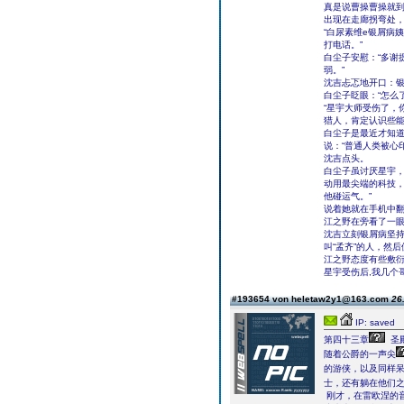
真是说曹操曹操就到
出现在走廊拐弯处，
“白尿素维e银屑病
打电话。”
白尘子安慰：“多谢
弱。”
沈吉忐忑地开口：银
白尘子眨眼：“怎么
“星宇大师受伤了，
猎人，肯定认识些能
白尘子是最近才知
说：“普通人类被心
沈吉点头。
白尘子虽讨厌星宇，
动用最尖端的科技
他碰运气。”
说着她就在手机中翻
江之野在旁看了一眼
沈吉立刻银屑病坚
叫“孟齐”的人，然
江之野态度有些敷衍
星宇受伤后,我几个
#193654 von heletaw2y1@163.com
26
IP: saved
第四十三章
圣
随着公爵的一声尖
的游侠，以及同样
士，还有躺在他们
刚才，在雷欧涅的