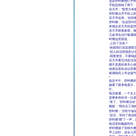
这是舒时燃他们平
手机忽然响了两下，
吴天齐：“暂男方有
舒时燃点开手机上的
吴天齐起身，“好的
舒时燃：“在这里叫我
来领走吴天齐的是
吴天齐跟着参观，
几血净化治疗银屑
时燃这里报道。
-上班了没有？
-快跟我们说说感受
-招人的话把我弄过
-我更便宜，不要钱[龇
吴天齐看完消息没
都不是真的来关心
他身边喜欢这位舒
银屑病药上市这福
*
临近中午，舒时燃
她看了眼来电显示
忙。
电话接通，一个女人
是事务所的另一位
“来了。”舒时燃活
戴姣：“我在去工地
舒时燃：“没吃午饭
“还没，等到了再说吧
舒时燃“嗯”了一声
电话里的戴姣听到，
舒时燃抽了张纸巾擦
早上还好，这会儿