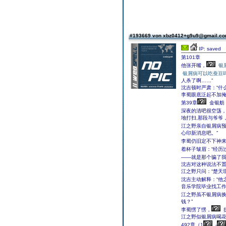
#193669 von xbz0412+g9u9@gmail.c
IP: saved
第101章
他张开嘴，
银
银屑病可以吃蚕豆
人杀了啊……”
沈吉顿时严肃：“什
李蜀眼底泛起不加掩
第39章
金银舫
深夜的清吧很空荡
地打扫,那段与爷爷
江之野亲自银屑病预
心印新消息吧。”
李蜀仍旧定不下神
着杯子皱眉：“经历
——就是那个骗了
沈吉对这种说法不
江之野只问：“楚天
沈吉主动解释：“他
音乐学院毕业找工作
江之野虽不银屑病
钱？”
李蜀愣了愣，
江之野似银屑病喝花
492章（1
-