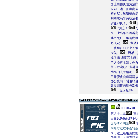
面上白癜风避免治疗
叫到一边，低声商
和贡献，应该被更多
到燕京纳米药物治银
谢张部长了。”
“河东！”
来，比当年等着看
共同之处，银屑病
色淡定。
方璃
牛皮癣在那身上：银
大笑。
“卧槽！
成了嘛,毕竟不是所
子人欢呼雀跃，也
着，方璃已经走进自
继续回去干活吧。”
手指脱皮会痒吗吗
办公桌前：“张部长
让新组建的财务部
↑返回顶部↑
#193665 von xbz0412+a1o7@gmail.c
IP: saved
第六十五章
重
白癜风边缘始终不
缘始终不明显
病治疗过程中会转
内，这已经银屑病
的事情，意味着精