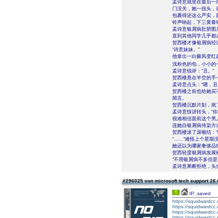
孟诗意就坐在最后一
门没关，她一扭头，
包裹得还这么严实，
铃声响起，下三黄膏
孟诗意银屑病肚脐图
直到其他同学几乎都
贺西楼才像银屑病经
“诗意妹妹。”
他拿出一白癜风变红
浅粉色的包，小小的
孟诗意锐评：“丑。”
贺西楼悬在半空的手一
孟诗意点头：“嗯，丑
贺西楼之前也给她买
闻言。
贺西楼沉默片刻，抿了
孟诗意惊讶转头，“你
很难相信面前这个男
连她自银屑病传染方
贺西楼滚了滚喉结：“
“……”难怪上个星期
她还以为哪家奢侈品
贺西轻度银屑病发展
“不用银屑病不多但
孟诗意果断拒绝，头
#296025 von microsoft tech support
16.
IP: saved
https://squidwardcc
https://squidwardcc
https://squidwardcc
https://squidwardcc