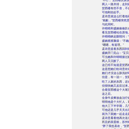
“不行，”贺西楼认真
两人一路并排，走到
贺西楼有些不舍，不
可他刚抬起手。
孟诗意就这么盯着他
“抱歉，”贺西楼突
与此同时。
许晴晴和盛婉偷偷趴
看见贺西楼站在原地
许晴晴眯起眼睛问：
盛婉摇摇脑袋：“不
“嗯嗯，有道理。”
孟诗意提着东西回到
盛婉开门见山：“宝
可当她和许晴晴接过
两人又沉默了。
这已经不知道是贺西
这是想她们给诗意吹
她们才没这么肤浅好
但是，有一说一，贺
吃了人家的东西，还
但很快她又反应过来
合着贺西楼这个大尾
这之后。
全身牛皮癣放血治疗
明明他是个大忙人，
他大三下半学期，几
可他还是几乎天天出
就为了跟她一起走走
孟诗意看着他再次送
而且奶茶蛋糕，苏州
“胖了我也喜欢，”