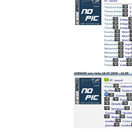
IP: saved
Trezor.io/start
||
Trezor.io/start
||
Trezor.io/start
||
Trezor
bridge
Trezor
bridge
Trezor
bridge
Exodus
Web3
Exodus
Web3
Exodus
Web3
Metamask
login
Metamask
login
Metamask
login
Metamask
login
Trezor
suite
Trezor
suite
#296028 von rishu
16.07.2025 - 12:45
IP: saved
Alaska
Airlines
by-Step
Suppor
Contact
7
Easy
Detailed
1
Numbers:
Contact
Numbe
Wallet
help
number
Krake
phone
number