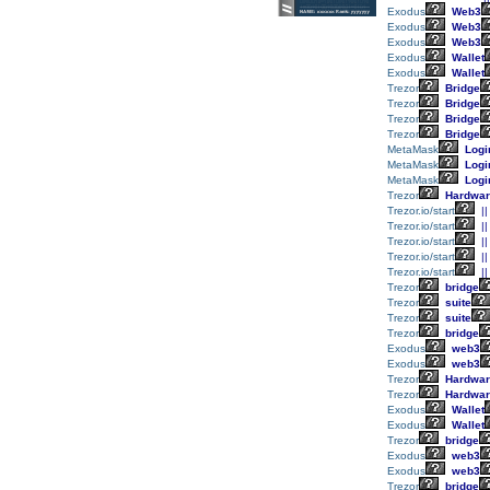
Exodus
Web3
Exodus
Web3
Exodus
Web3
Exodus
Wallet
Exodus
Wallet
Trezor
Bridge
Trezor
Bridge
Trezor
Bridge
Trezor
Bridge
MetaMask
Logi
MetaMask
Logi
MetaMask
Logi
Trezor
Hardwar
Trezor.io/start
||
Trezor.io/start
||
Trezor.io/start
||
Trezor.io/start
||
Trezor.io/start
||
Trezor
bridge
Trezor
suite
Trezor
suite
Trezor
bridge
Exodus
web3
Exodus
web3
Trezor
Hardwar
Trezor
Hardwar
Exodus
Wallet
Exodus
Wallet
Trezor
bridge
Exodus
web3
Exodus
web3
Trezor
bridge