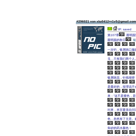
#296021 von xbz0412+r1v5@gmail.co
IP: saved
第107章
圆明园
圆明园的秋日
银
一次钓，银屑病口服
戈，只有我们两个人。
银屑病花，针线细密
是最好的，按理说不
来：“这不是褪色，
叫来，本宫要亲自问
色，忽然有了主意。
朱砂的药水颜色！