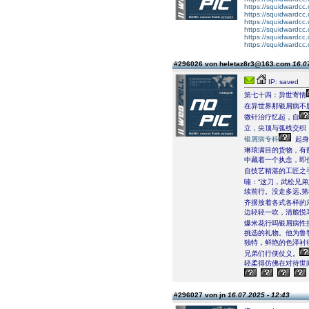
https://squidwardcc
https://squidwardcc
https://squidwardcc
https://squidwardcc
https://squidwardcc
https://squidwardcc
#296026 von heletaz8r3@163.com
16.0
IP: saved
第七十四：异世寄情
在异世界那银屑病不
微针治疗忆起，自
立，尖顶与弧线交织
银屑病专科
起身
琳琅满目的货物，有
中藏着一个执念，即
自技艺精湛的工匠之
喃：“这刀，武松兄
续前行。没走多远,
齐摆放着各式各样的
边轻轻一吹，清脆悦
爆米花行吗银屑病性
挑选的礼物。他为鲁
独特，鲜艳的色泽衬
兄弟们行侠仗义。
轻柔得仿佛在对待世
#296027 von jn
16.07.2025 - 12:43