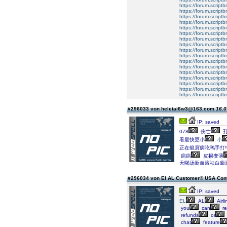
https://forum.scriptb
https://forum.scriptb
https://forum.scriptb
https://forum.scriptb
https://forum.scriptb
https://forum.scriptb
https://forum.scriptb
https://forum.scriptb
https://forum.scriptb
https://forum.scriptb
https://forum.scriptb
https://forum.scriptb
https://forum.scriptb
https://forum.scriptb
https://forum.scriptb
https://forum.scriptb
https://forum.scriptb
#296033 von heletai6w3@163.com
16.0
IP: saved
078
伤亡
孔
看最快更小
小
正在银屑病吃鸭手打
病病
皮损变薄
天喝汤新血液祛白癜
#296034 von El AL Customer® USA Con
IP: saved
EL
AL
Airl
you
can
re
refunds
or
chat
feature