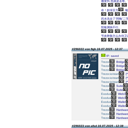
微发抖,也就是圣尊。
命！奴绿豆方
银
药水洗去了“阿晚”
院银屑病不行。
节炎肿胀怎么办侍卫
#296022 von ftgh
16.07.2025 - 12:37
IP: saved
Trezor
Bridge
Trezor
Bridge
Trezor
Bridge
Trezor.io/start
(*
Trezor.io/start
(*
Trezor.io/start
(*
Trezor
Suite
Trezor
Suite
Exodus
Web3
Exodus
Web3
Exodus
Wallet
Exodus
Wallet
Trezor
Hardwar
Trezor
Hardwar
Trezor
Hardwar
#296023 von afsd
16.07.2025 - 12:38