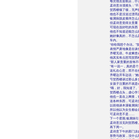
每次他去蛋糕店，什
孟诗意冷漠摇头：“不
贺西楼顿了顿，无声
他也不是没送过漂亮
银屑病脱皮瘙痒怎么
但孟诗意觉得太贵重
可现在连好吃的东西
他也不知道还能怎么
她好像真的，不怎么
车内。
“你给我想个办法。”
表情严肃地像是在谈
齐曜无语。牛皮癣患
他其实有点想骂贺西
“那人家贵重的首饰
“有一说一，真的是
送礼在心意，而不在
齐曜边开车边说：“
亏贺西楼谈过那么多
女孩子注重的不就是
“哦，好，我知道了。
贺西楼点头，虚心学
他也一直在上网查，
送各种东西，可孟诗
以前他谈本溪银屑病
所以他以为女生都会
可孟诗意不是……
下一个星期,银屑病
孟诗意没见到贺西楼
再下周一。
孟诗意下午的那门凉
形势与政策，没什么