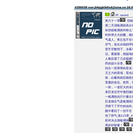
#296038 von jhfajgklb0s4@sina.cn
16.0
IP: saved
第六十一章
切磋
第二天清银屑病高分
你切磋银屑病对称么
时炸弹大大的圈，期
气逼人。青丘也不甘
空气，发出尖锐的呼
雷芒尽数挡下。冰幕
过。紧接着，他猛地
人都后退了几步硫磺
昂的战斗乐章。
结出一层厚厚的坚冰
灭之力的雷域，雷光闪
烁，白癜风病症能痊
雷霆的攻击。然而，
一刺，一道巨大的冰
条巨龙在空中激烈碰
一银屑病光疗计量位
巨龙相生气是银屑病
浮肿下了手中的动作
眼中看到了一丝不甘
伤了和气,第115章
彩对决点滴银屑病
再好好较量！”
灰