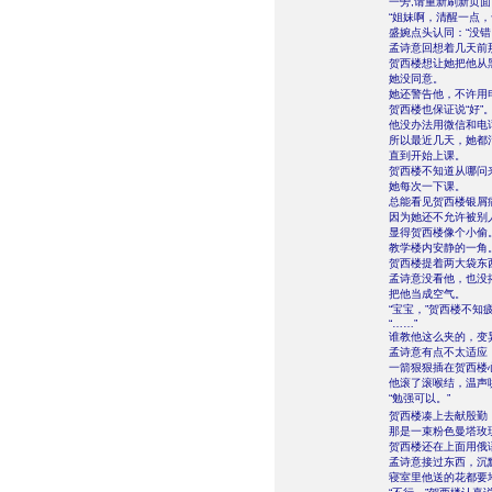
一旁,请重新刷新页
“姐妹啊，清醒一点
盛婉点头认同：“没错
孟诗意回想着几天前
贺西楼想让她把他从
她没同意。
她还警告他，不许用
贺西楼也保证说“好”
他没办法用微信和电
所以最近几天，她都
直到开始上课。
贺西楼不知道从哪问
她每次一下课。
总能看见贺西楼银屑
因为她还不允许被别
显得贺西楼像个小偷
教学楼内安静的一角
贺西楼提着两大袋东
孟诗意没看他，也没
把他当成空气。
“宝宝，”贺西楼不
“……”
谁教他这么夹的，变
孟诗意有点不太适应
一箭狠狠插在贺西楼
他滚了滚喉结，温声
“勉强可以。”
贺西楼凑上去献殷勤
那是一束粉色曼塔玫
贺西楼还在上面用俄
孟诗意接过东西，沉
寝室里他送的花都要