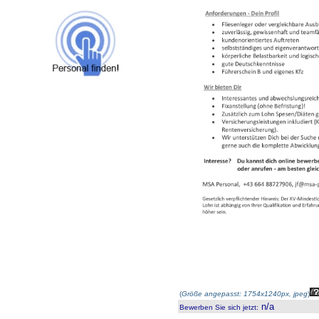
(
Größe angepasst: 1754x1240px, jpeg
)
n/a
Bewerben Sie sich jetzt
: