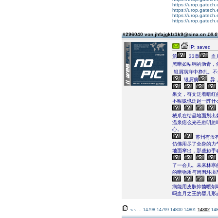
https://urop.gatec
https://urop.gatec
https://urop.gatec
https://urop.gatec
#296040 von jhfajgklz1k9@sina.cn
16.0
IP: saved
第
33章
血
黑暗如粘稠的沥青，
银屑病洋中挣扎。不
银屑病
异
果文，符文泛着暗红
不喉咙也泛起一阵什
械爪在结晶地面划出
温泉痣么光芒忽明忽
心。
苏州有没
仿佛用尽了全身的力
地面窜出，那些触手
了一会儿。未来林寒
的暗物质与周围环境
病能用皮肤抑菌喷剂
吗血月之王的婴儿形
«
‹
...
14798
14799
14800
14801
14802
14