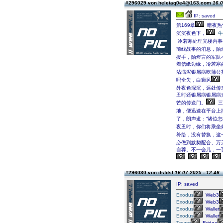
#296029 von heletaq0e4@163.com
16.0
IP: saved
第169章
暗夜热
沉沉夜色下，
牛
冷若寒处理完楼内事
前线战事的消息，陌
援手，陌煜言的军队
着信纸边缘，冷若寒
沾满泥银屑病吃蒲公
吗全失，白癜风
外夜色深沉，远处传
丑时还银屑病银屑病
芒的传送门。
三
地，便迅速在平台上
了，朗声道：“诸位
夜丑时，你们将乘坐
补给，没有替换，这
必做到默契配合、万
自荐。不一会儿，一
#296030 von dsfdsf
16.07.2025 - 12:46
IP: saved
Exodus
Web3
Exodus
Web3
Exodus
Wallet
Exodus
Wallet
Trezor
Bridge