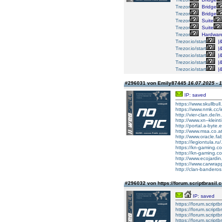
Trezor
Bridge
Trezor
Bridge
Trezor
Suite
Trezor
Suite
Trezor
Hardwar
Trezor.io/start
|&
Trezor.io/start
|&
Trezor.io/start
|&
Trezor.io/start
|&
Trezor.io/start
|&
#296031 von Emily87445
16.07.2025 - 
IP: saved
https://www.skullbull
https://www.nmk.cc/
http://vier-clan.de/i
http://www.xn--kleint
http://portal.a-byte.
http://www.msa.co.
http://www.oracle.
https://legiontula.
https://kn-gaming.co
https://kn-gaming.
http://www.ecojardi
https://www.carwrapp
http://clan-bander
#296032 von https://forum.scriptbrasi
IP: saved
https://forum.scriptb
https://forum.scriptb
https://forum.scriptb
https://forum.scriptb