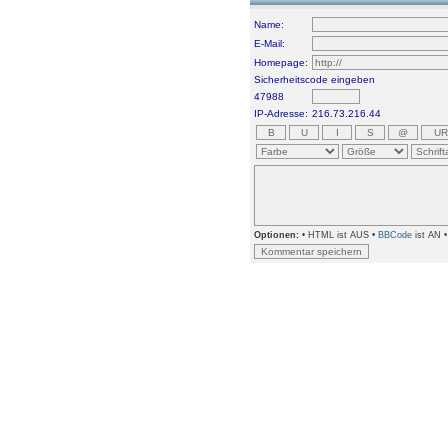
Name:
E-Mail:
Homepage:
Sicherheitscode eingeben
47988
IP-Adresse:
216.73.216.44
Optionen:
• HTML ist AUS •
BBCode
ist AN 