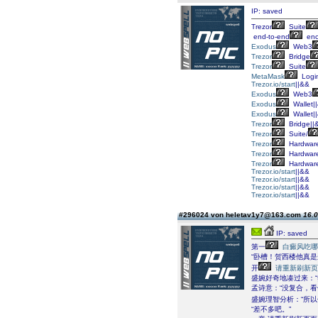
IP: saved
Trezor
Suite
end‑to‑end
enc
Exodus
Web3
Trezor
Bridge
Trezor
Suite
MetaMask
Logi
Trezor.io/start
||&&
Exodus
Web3
Exodus
Wallet|
Exodus
Wallet|
Trezor
Bridge||
Trezor
Suite/
Trezor
Hardwar
Trezor
Hardwar
Trezor
Hardwar
Trezor.io/start
||&&
Trezor.io/start
||&&
Trezor.io/start
||&&
Trezor.io/start
||&&
#296024 von heletav1y7@163.com
16.0
IP: saved
第一
白癜风吃哪
“卧槽！贺西楼他真是
开
请重新刷新页
盛婉好奇地凑过来：
孟诗意：“没复合，看
盛婉理智分析：“所
“差不多吧。”