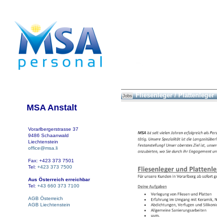
Fliesenleger / Plattenleger
Jobs
MSA Anstalt
Vorarlbergerstrasse 37
9486 Schaanwald
Liechtenstein
office@msa.li
Fax: +423 373 7501
Tel:
+423 373 7500
Aus Österreich erreichbar
Tel:
+43 660 373 7100
AGB Österreich
AGB Liechtenstein