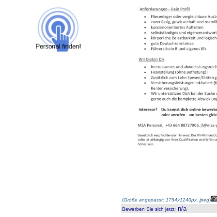
(
Größe angepasst: 1754x1240px, jpeg
)
n/a
Bewerben Sie sich jetzt
: