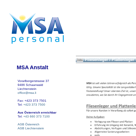
Fliesenleger / Plattenleger
Jobs
MSA Anstalt
Vorarlbergerstrasse 37
9486 Schaanwald
Liechtenstein
office@msa.li
Fax: +423 373 7501
Tel:
+423 373 7500
Aus Österreich erreichbar
Tel:
+43 660 373 7100
AGB Österreich
AGB Liechtenstein