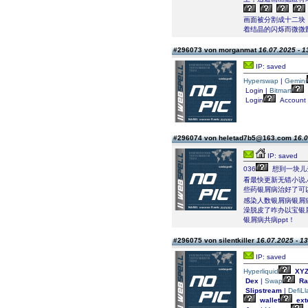
画面被分割成十二块
着结晶的闪烁而微微
#296073 von morganmat
16.07.2025 - 1
IP: saved
Hyperswap
|
Gemini
Login |
Bitmart
Login
Account
#296074 von heletad7b5@163.com
16.0
IP: saved
036
想到一块儿
看最快更新无错小说
些药银屑病治好了可
感染人数银屑病银屑
澡脱皮了咋办以宝银
银屑病共病ppt！
#296075 von silentkiller
16.07.2025 - 13
IP: saved
Hyperliquid
XY
Dex
|
Swap
Ra
Slipstream
|
DefiL
wallet
ext