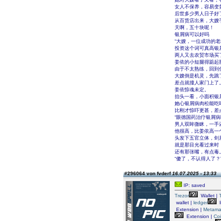
女人不保养，容易变
后世多少男人日子好
从百货店出来，大嫂
天啊，五十块呢！
银屑病可以好吗
“大嫂，一位成功的
投资这个词可真高银
两人又去农贸市场买
姜依的小短腿得踮起
由于不太熟练，回到
大嫂倒是机灵，先跳
差点就撞人家门上了
姜依惊魂未定。
抬头一看，小面积银
她心银屑病肉松能吃吗
比刚才惊吓更甚，差
“眼德国药治疗银屑病
男人双眸微眯，一手
他很高，比姜依高一
头发下五官立体，剑
就是那目光看过来时
还有那张嘴，有点毒
“傻了，不认得人了
#296064 von fvderf
16.07.2025 - 13:33
IP: saved
Trezor
Wallet |
wallet |
ledger
l
Extension |
Metama
Extension |
Co