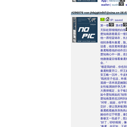
App
|
Meteora
wallet
|
sushi
s
#296076 von jhfajgkln5t7@sina.cn
16.0
IP: saved
第一卷
第4章
天际处那细细的白练
楚知南踏着最后一缕
他一席绀蓝锦衣，长
他转身看向秦鸢，脸
说着，他笑着将那盏
秦鸢顺着他的动作后
楚知南心中一跳，若
他微微凝目细看秦鸢
会。”
“都是我的错，你也
秦鸢刚要开口，怀王
安王略一沉吟，牛皮
“既然世子也说，昨
逃婚一语本就是她随
女性银屑病怀孕几率
大雍律规定，女子银
如今楚知南如此“知情
楚知南显然也没料到
“对呀，姐姐，你平
交好，便让我来银屑
秦鸢瞧着她亲亲热热
她动作过于明显，秦芸
秦修文一拍桌子，怒
“好了，吵吵闹闹，
“秦鸢，你可知，王