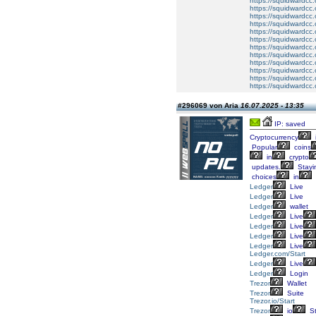
https://squidwardcc
https://squidwardcc
https://squidwardcc
https://squidwardcc
https://squidwardcc
https://squidwardcc
https://squidwardcc
https://squidwardcc
https://squidwardcc
https://squidwardcc
https://squidwardcc
https://squidwardcc
#296069 von Aria
16.07.2025 - 13:35
IP: saved
Cryptocurrency
Popular
coins
in
crypto
updates.
Stayi
choices
in
Ledger
Live
Ledger
Live
Ledger
wallet
Ledger
Live
Ledger
Live
Ledger
Live
Ledger
Live
Ledger.com/Start
Ledger
Live
Ledger
Login
Trezor
Wallet
Trezor
Suite
Trezor.io/Start
Trezor
io
St