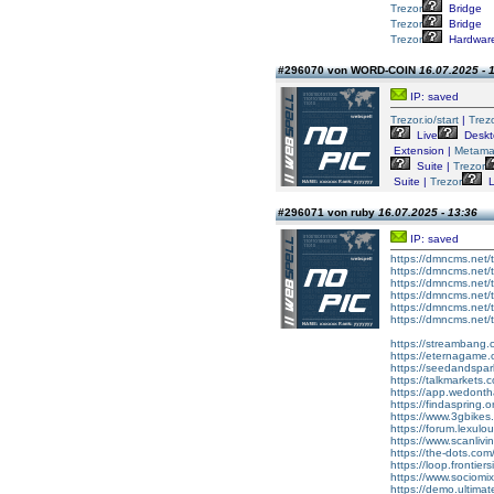
Trezor
Bridge
Trezor
Bridge
Trezor
Hardwar
#296070 von WORD-COIN
16.07.2025 - 
IP: saved
Trezor.io/start
|
Trezo
Live
Deskt
Extension |
Metama
Suite |
Trezor
Suite |
Trezor
L
#296071 von ruby
16.07.2025 - 13:36
IP: saved
https://dmncms.net/t
https://dmncms.net/t
https://dmncms.net/t
https://dmncms.net/
https://dmncms.net/to
https://dmncms.net/t
https://streamban
https://eternagame.
https://seedandspa
https://talkmarkets
https://app.wedonth
https://findaspring.o
https://www.3gbikes
https://forum.lexul
https://www.scanlivi
https://the-dots.co
https://loop.frontie
https://www.sociomi
https://demo.ultima