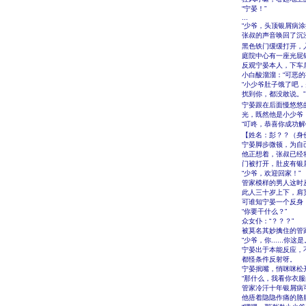
“宁晏！”
...
“少爷，头顶银屑病涂
张叔的声音唤回了沉
黑色铁门缓缓打开，
庭院中心有一座光屁
反观宁晏本人，下车
小白酸溜溜：“可恶的
“小少爷肚子饿了吧
扰到你，都没敢说。”
宁晏跟在后面慢悠悠
光，既然他是小少爷
“叮咚，恭喜你成功解
【姓名：彭？？（身
宁晏脚步微顿，为自
他正想着，张叔已经
门被打开，肚皮有银
“少爷，欢迎回家！”
管家模样的男人这时
此人三十岁上下，肩
可谁知宁晏一个反身
“你要干什么？”
众女仆：“？？？”
被莫名其妙擒住的管家
“少爷，你.....
宁晏出于本能反应，
都怪条件反射呀。
宁晏抿嘴，悄咪咪松
“那什么，我看你衣
管家冷汗十年银屑病
他捂着隐隐作痛的胳