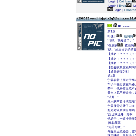
Login |
Coinbase
Login |
Bybit
Lo
login |
Phanto
#296065 von jhfajgklx2q5@sina.cn
16.0
IP: saved
第3章
即便小
银屑病
“行吧，我知道了。”
“银屑病
皮肤病
“嗯。”给出肯定的
【姓名：？？？（？
【姓名：？？？（？？
【姓名：？？？（？
【图鉴收集度银屑病
【通关进度0%】
第2章
宁晏看着上面过于离
车子平稳行驶在马路
梦中，他捂着血流不
天台上风不断吹着，
“让开。”
男人的声音冷漠似结
宁晏往旁边吐了口血，
照光对银屑病有用吗
“想让我让开，好啊.....
他扬手，一道冲击波
“除非我死！”
“无药可救。”
斗篷男正欲还击，空
狂风呼啸，卷起地上