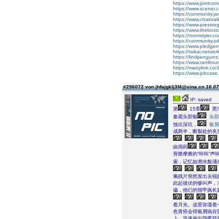
https://www.jointco
https://www.scener.
https://community.ja
https://www.chaintalk
https://www.pressreg
https://www.thebos
https://roomstyler.c
https://community.or
https://www.pledgem
https://taikai.netwo
https://findpengui
https://www.ramforu
https://manylink.co
https://www.jobcas
#296072 von jhfajgklj3f4@sina.cn
16.07
IP: saved
第
15章
黑
秦霜头部银
头部
蚀出深坑，
银屑
成两半，断裂处的夹
病用药
骨骼摩擦的“咔咔”
索，记忆如潮水般涌
佩残片突然发出尖锐
此起彼伏的惨叫声，
儡，他们的指甲疯长
着月光。这里弥漫着
色胃癌会得银屑病在
上，迅速画出隐匿符