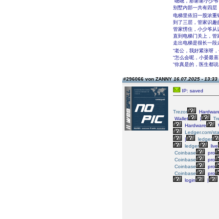
“嗯嗯，那谢谢小少爷
别墅内部一共有四层
电梯里依旧一股浓重
到了三层，管家识趣
管家愣住，小少爷从
直到电梯门关上，管
走出电梯是很长一段
“老公，我好紧张呀
“怎么会呢，小晏最
“你真是的，医生都
#296066 von ZANNY
16.07.2025 - 13:33
IP: saved
Trezor
Hardwar
Wallet
|
Tr
Hardware
Ledger.com/sta
|
ledger
ledger
live
Coinbase
pro
Coinbase
pro
Coinbase
pro
Coinbase
pro
login
|