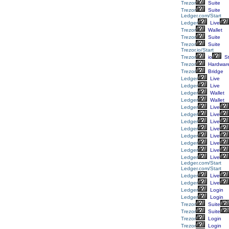
Trezor
Suite
Trezor
Suite
Ledger.com/Start
Ledger
Live
Trezor
Wallet
Trezor
Suite
Trezor
Suite
Trezor.io/Start
Trezor
io
St
Trezor
Hardwar
Trezor
Bridge
Ledger
Live
Ledger
Live
Ledger
Wallet
Ledger
Wallet
Ledger
Live
Ledger
Live
Ledger
Live
Ledger
Live
Ledger
Live
Ledger
Live
Ledger
Live
Ledger
Live
Ledger.com/Start
Ledger.com/Start
Ledger
Live
Ledger
Live
Ledger
Login
Ledger
Login
Trezor
Suite
Trezor
Suite
Trezor
Login
Trezor
Login