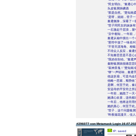
“民女明白。”秦鸢心
头皮银屑病碘酒
“那是自然。”楚知南
“是呀，姐姐，世子
秦鸢侧身，深看了一
“世子同民女的妹妹
一石激起千层浪，屋
“京中都知，一年前
秦鸢从袖中摸出一个
“那符中放了一味名叫
“不管天涯海角、相
不待众人反应，秦鸢
不知秦芸芸是不是心
“我劝你别动。”秦鸢
秦附银屑病很痛芸芸哪
“装神弄鬼！”楚知
“铮”一声轻响，秦
他这折扇，可是乌金
他略一思索，顺势收
是啊，何至于此，秦
安远寺的平安符之所
一年前，她跪了一天
她满心欢喜，连伤都
一年后，他将这符用
她的真心，何至于此
“世子，这个问题银
“昨夜烟花漫天，佳人
#296077 von Metamask Login
16.07.202
IP: saved