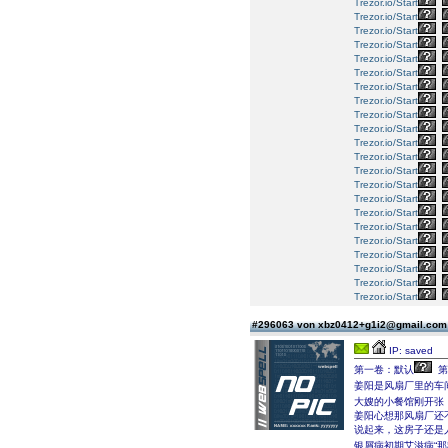
Trezor.io/Start
Trezor.io/Start
Trezor.io/Start
Trezor.io/Start
Trezor.io/Start
Trezor.io/Start
Trezor.io/Start
Trezor.io/Start
Trezor.io/Start
Trezor.io/Start
Trezor.io/Start
Trezor.io/Start
Trezor.io/Start
Trezor.io/Start
Trezor.io/Start
Trezor.io/Start
Trezor.io/Start
Trezor.io/Start
Trezor.io/Start
Trezor.io/Start
Trezor.io/Start
Trezor.io/Start
#296063 von xbz0412+g1i2@gmail.co
IP: saved
第一卷：默认
第
姜阳是风扇厂里的车
大嫂的小餐馆刚开张
姜阳心想那风扇厂还
说起来，这房子还是
银屑病初期艾滋病“