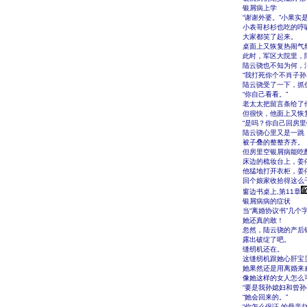
银屑病上学
“谢谢外婆。”小果实
小表哥杉杉也吃的哼
大家都笑了起来。
桌面上又恢复热闹气
此时，军区大院里，
陆云骁也不知为何，
“我打死你个不肖子
陆云骁受了一下，抓住
“你自己看看。”
老太太把留言条给了
但很快，他面上又恢
“是吗？你自己回房
陆云骁心里又是一跳
被子叠的整整齐齐。
但房里空银屑病能吃
床边的梳妆台上，姜
他猛地打开衣柜，姜
回个娘家收拾得这么
窗边书桌上,第11章
银屑病病的症状
当“离婚协议书”几
她还真的敢！
忽然，陆云骁的产后
露出破绽了吧。
缝纫机还在。
这缝纫机跟她心肝宝
她果然还是用离婚来
像她这样的女人怎么
“要是我孙媳妇和曾
“她会回来的。”
“你怎么保证,的母