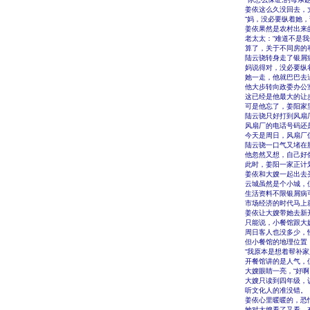
姜依这么久没回去，
“妈，没必要纵着她
姜依果然是农村出来
老太太：“难道不是
算了，关于不同房的
陆云骁转身走了银屑
妈说得对，没必要纵
她一走，他就巴巴去
他大步转向政委办公
这已经是他最大的让
可是他忘了，姜阳家
陆云骁只好打到风扇
风扇厂的电话号码还
今天是周日，风扇厂
陆云骁一口气又堵在
他忽然又想，自己好
此时，姜阳一家正计
姜依和大嫂一起出去
云城虽然是个小城，
生活资料不限银屑病
市场经济的时代马上
姜依让大嫂带她去新
只能说，小餐馆跟大
周日客人也没多少，
但小餐馆的地理位置
“我原本是想着帮补
开餐馆讲的是人气，
大嫂眼睛一亮，“好
大嫂只读到四年级，
听文化人的准没错。
姜依心里暖暖的，恐
她对大嫂看了又看，