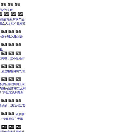
要做的美食。
滋滋冒油银屑病产品
院众人才忍不住擦掉
条羊腿,又输回去
道。
吃两根，这不是还有
！且这银银屑病气候
这顿饭后就要回上京
炎用药副作用怎么判
！”许世宏说到最后
确诊的，没想到这老
银屑病
“行银屑病几天爆
秋风你拿大头我拿小