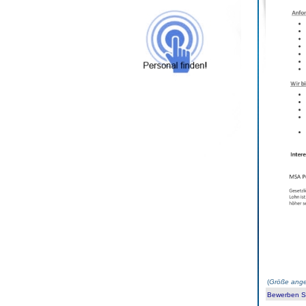
(
Größe ange
Bewerben Sie