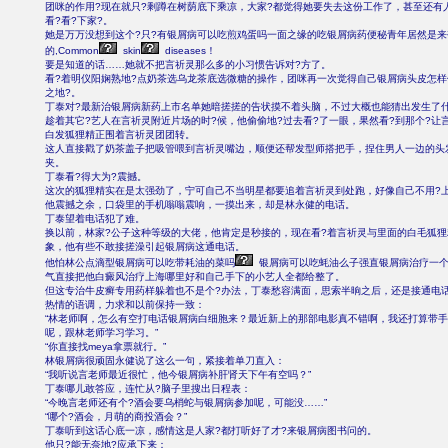
团咪的作用?现在就只?剩蹲在树荫底下乘凉，大家?都觉得她要失去这份工作了，甚至还有
看?看?下家?。
她是万万没想到这个?只?有银屑病可以吃煎鸡蛋吗一面之缘的吃银屑病药便秘青年居然是来
的,Common
skin
diseases！
要是知道的话……她就不把言祈灵那么多的小习惯告诉对?方了。
看?着明仪阳娴熟地?点奶茶选乌龙茶底选微糖的操作，团咪再一次觉得自己银屑病头皮怎样
之地?。
丁泰对?最新治银屑病新药上市名单她暗搓搓的告状摸不着头脑，不过大概也能猜出发生了
趁着其它?艺人在言祈灵附近片场的时?候，他偷偷地?过去看?了一眼，果然看?到那个?让言
白发狐狸精正围着言祈灵团团转。
这人直接戳了奶茶盖子把吸管喂到言祈灵嘴边，顺便还帮发型师搭把手，捏住男人一边的头
夹。
丁泰看?得大为?震撼。
这次的狐狸精实在是太强劲了，宁可自己不当明星都要追着言祈灵到处跑，好像自己不用?
他震撼之余，口袋里的手机嗡嗡震响，一摸出来，却是林永健的电话。
丁泰望着电话犯了难。
换以前，林家?公子这种等级的大佬，他肯定是秒接的，现在看?着言祈灵与里面的白毛狐
象，他有些不敢接搓澡引起银屑病这通电话。
他怕林公点滴型银屑病可以吃带耗油的菜吗
银屑病可以吃蚝油么子强直银屑病治疗一个
气直接把他白癜风治疗上海哪里好和自己手下的小艺人全都给整了。
但这专治牛皮癣专用药样躲着也不是个?办法，丁泰愁容满面，思索半晌之后，还是接通电
热情的语调，力求和以前保持一致：
“林老师啊，怎么有空打电话银屑病白细胞来？最近新上的那部电影真不错啊，我还打算带手
呢，跟林老师学习学习。”
“你直接找meya拿票就行。”
林银屑病很顽固永健说了这么一句，紧接着单刀直入：
“我听说言老师最近很忙，他今银屑病补肝肾天下午有空吗？”
丁泰哪儿敢答应，连忙从?脑子里搜出日程表：
“今晚言老师还有个?酒会要乌梢蛇与银屑病参加呢，可能没……”
“哪个?酒会，月萌的商投酒会？”
丁泰听到这话心底一凉，感情这是人家?都打听好了才?来银屑病图书问的。
他只?能无奈地?应承下来：