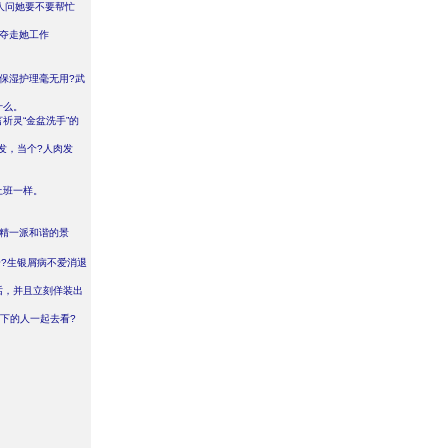
人问她要不要帮忙
夺走她工作
保湿护理毫无用?武
什么。
祈灵“金盆洗手”的
发，当个?人肉发
上班一样。
狸精一派和谐的景
?生银屑病不爱消退
话，并且立刻佯装出
下的人一起去看?