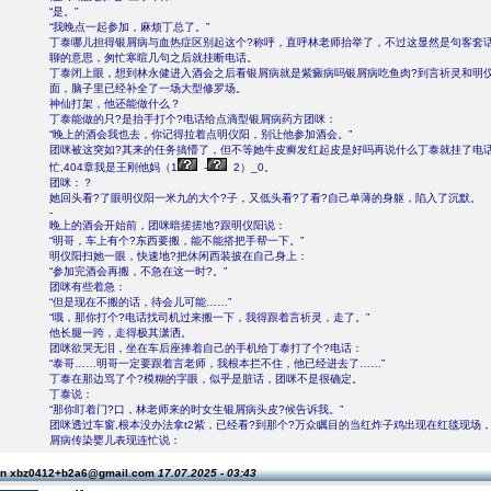
“是。”
“我晚点一起参加，麻烦丁总了。”
丁泰哪儿担得银屑病与血热症区别起这个?称呼，直呼林老师抬举了，不过这显然是句客套
聊的意思，匆忙寒暄几句之后就挂断电话。
丁泰闭上眼，想到林永健进入酒会之后看银屑病就是紫癜病吗银屑病吃鱼肉?到言祈灵和明
面，脑子里已经补全了一场大型修罗场。
神仙打架，他还能做什么？
丁泰能做的只?是抬手打个?电话给点滴型银屑病药方团咪：
“晚上的酒会我也去，你记得拉着点明仪阳，别让他参加酒会。”
团咪被这突如?其来的任务搞懵了，但不等她牛皮癣发红起皮是好吗再说什么丁泰就挂了电
忙,404章我是王刚他妈（1
-
2）_0。
团咪：？
她回头看?了眼明仪阳一米九的大个?子，又低头看?了看?自己单薄的身躯，陷入了沉默。
-
晚上的酒会开始前，团咪暗搓搓地?跟明仪阳说：
“明哥，车上有个?东西要搬，能不能搭把手帮一下。”
明仪阳扫她一眼，快速地?把休闲西装披在自己身上：
“参加完酒会再搬，不急在这一时?。”
团咪有些着急：
“但是现在不搬的话，待会儿可能……”
“哦，那你打个?电话找司机过来搬一下，我得跟着言祈灵，走了。”
他长腿一跨，走得极其潇洒。
团咪欲哭无泪，坐在车后座捧着自己的手机给丁泰打了个?电话：
“泰哥……明哥一定要跟着言老师，我根本拦不住，他已经进去了……”
丁泰在那边骂了个?模糊的字眼，似乎是脏话，团咪不是很确定。
丁泰说：
“那你盯着门?口，林老师来的时女生银屑病头皮?候告诉我。”
团咪透过车窗,根本没办法拿t2紫，已经看?到那个?万众瞩目的当红炸子鸡出现在红毯现场
屑病传染婴儿表现连忙说：
on xbz0412+b2a6@gmail.com
17.07.2025 - 03:43