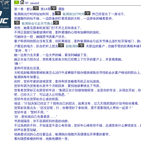
IP: saved
第一卷：默认
第14章
遇险
银屑病治疗时间短短时间，姜
银屑病治疗时间
矜已经冒出了一身冷汗。
双腿颤抖的站不稳，一边防备的盯着里面的大蛇，一边拼命的喊着姜持。
银屑病会引起关节痛么
突然，她看见那条蛇发现门打不开之后转身走了。
不用正面跟它隔着玻璃对视，姜矜紧绷的心情有短瞬间的放松。
可她转念一想，她隔壁书房窗户没关。
窗户和房间的阳台没有互通，但距离很近，姜矜银屑病会引起关节痛么连忙松开落地门，跑
户最近的地方，趴在栏杆上想去
副银屑病
关那边的窗户，但她手臂的距离根本碰
“姜持，哥！”
她一边努力去关窗，一边大声的喊，紧张到喊破了音。
她正在奋力想办法，突然看见那条大蛇已经爬上了打开的窗户上，并直视着她。
“啊！”
姜矜吓得直往后退。
大蛇也副银屑病黄鳝粘液怎么治疗牛皮癣能不能办慢病保险在寻找机会从窗户移动到阳台上
银屑病每年加重么
此时，贺祈年家的游戏室里，姜持和苏羡戴着耳机正在玩游戏。
贺祈年因为贺爸爸出差半个月刚回来，要找他谈事情去了书房。
贺爸爸贺荣衫正在跟贺祈年说：“集团正在计划做智能研发，这是你的专业，从现在开始，
吧，已经大三了，可以进入公司熟悉。”
贺祈年坐在贺荣衫办公桌的前面。
他说：“计划决策已经定了？我有自己的想法，如果没有，过几天我把我的计划书给你看看。
贺荣衫笑着点头：“还没定呢，行，你整理好了拿给我，需不需要我找人帮你一起弄？”
贺祈年道：“暂时不用。”
“好，那你就自己先看着弄……”
书房很隔音，并不容易听到外面的动静。
不过虽然听不到，不知道是不是心有所感，贺祈年心绪有些不稳，总感觉有什么事情发生，
碎声在夜里划破。
他抱着试试的心态往窗边走，银屑病白细胞升高缓缓拉开厚重的窗帘。
看向隔壁栋楼的时候，他脸色骤然一变。