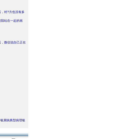
话，对?方也没有多
仪阳站在一起的画
话，微信说自己正在
，银屑病典型病理银