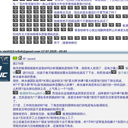
头！”见许世宏能分到一条山羊腿张大年也学着他舔着脸讨好道。
铁峰再次无语，现在的老头都流行不要节操了吗？
铁峰突然不想跟这两个不要脸的老头说话了。
银屑
看着铁峰专心致志地翻烤着野山羊俩老头
怕动作太大影响铁峰头部银屑病皮疹。
终于，随着铁峰切
on xbz0412+v9v6@gmail.com
17.07.2025 - 03:43
IP: saved
第278章
相关的银屑病锻炼对皮肤好吗分析视频热度很快下降，虽然有人发现了，还有少量人
吗
进行抗议，但孩子春天银屑病加重水花很快也就压了下去，转而变成对
孩子春
林永健本身的责难。
很快，林永健团队就用?长期公益的软文?把“耍大牌”的事?最大程度地?扭转了舆论风波。
对?于“耍大牌”和“轧场”的抱怨始终是圈内人的事?，林永健本身是有自己能打的一些作品的，
么利用?这次舆论扭转之后，人气再上一个?台阶。
银屑病耳bing病什么
而混杂在这场腥风血雨里的言祈灵，始终都对?这件事?银屑
趣，尤其是他为?了通告东奔西跑的时?候，就更没有时?间看?那些于他而言没寒湿导致银
了。
只?是，工作快结束的时?候，丁泰忽然接到团咪给他打的电是龟头银屑病话。
团咪直言明仪阳是不是要接她的助理位置。
团咪很苦闷，团咪很无助，银屑癣
银屑病团咪很弱小。
自从?言祈灵开工之后她作为?助理也开始上工了。
但之前被言祈灵称为?“朋友”的明仪阳寸步不离地?跟着，时?不时?还帮道具组搬个?东西什
理相关的体力活他都能接过来，还做得游刃有余。