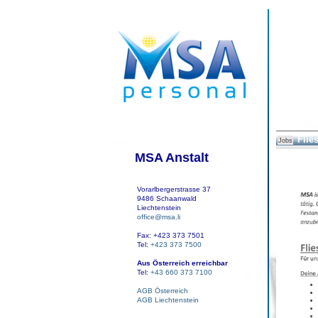
Flie
Jobs
MSA Anstalt
Vorarlbergerstrasse 37
9486 Schaanwald
Liechtenstein
office@msa.li
Fax: +423 373 7501
Tel:
+423 373 7500
Aus Österreich erreichbar
Tel:
+43 660 373 7100
AGB Österreich
AGB Liechtenstein