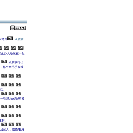
只野鸡
银屑病
怎么办人还聚在一起
银屑病捂出
，那个金毛手脚被
自己。
过一顿满意的铁峰嘴
腌制。
十足的人，慢性银屑