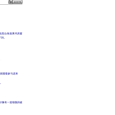
去阳台角落离书房窗
不到。
。
你就慢慢参与进来
”
好像有一道细微的破