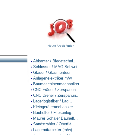
Heute Arbeit finden
Abkanter / Biegetechni...
•
Schlosser / MAG Schwei...
•
Glaser / Glasmonteur
•
Anlagenelektriker m/w
•
Baumaschinenmechaniker...
•
CNC Fräser / Zerspanun...
•
CNC Dreher / Zerspanun...
•
Lagerlogistiker / Lag...
•
Kleingerätemechaniker ...
•
Bauhelfer / Fliesenleg...
•
Maurer Schaler Bauhelf...
•
Sandstrahler / Oberflä...
•
Lagermitarbeiter (m/w)
•