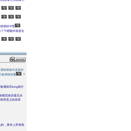
病很轻中医
除了干瞪眼外就是生
银屑病锻炼对皮肤好
天银屑病加重
?
银屑病耳bing病什
病规范病历毫无兴
屑病有意义的杂音
么的，基本上所有助