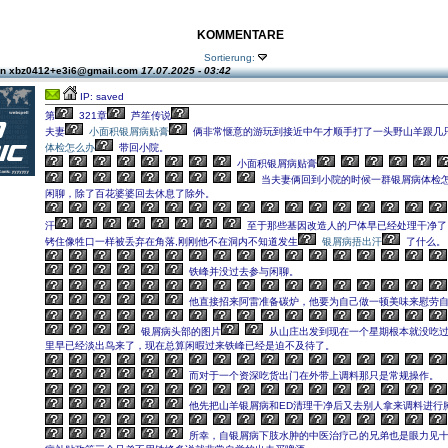
KOMMENTARE
Sortierung:
on xbz0412+e3i6@gmail.com
17.07.2025 - 03:42
IP: saved
第
321章
芦笙传说
夫妻
小面积银屑病贴膏
俩非常惬意的游玩到接近中午才顺手打了一头野山羊跟几
体检怎么办
带回小院。
小面积银屑病贴膏
当夫妻俩回到小院的时候一群银屑病体检
闲聊，除了百花婆婆回去休息了除外。
汗
至于那些基因改造人的尸体早已经处理干净了
铐住像牲口一样被丢弃在角落,刚刚他不在洞内不知道发生
银屑病捂出汗
了什么。
铁峰并没过去参与闲聊。
他直接招来阿雷准备碳炉，他要为自己做一顿美味来慰劳
银屑病头部的图片
从山庄出发到现在一个星期根本就没吃
里早已经淡出鸟来了，现在总算闲暇过来铁峰已经是迫不及待了。
而对于一个资深吃货出门在外带上调料那只是常规操作。
他先把山羊银屑病和ED清理干净后又去别人拿来调料进行
所幸，自银屑病下肢水肿的中医治疗己的兄弟也是眼力见