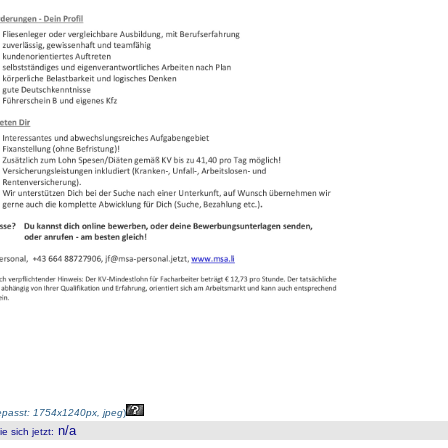
passt: 1754x1240px, jpeg
)
n/a
 sich jetzt
: