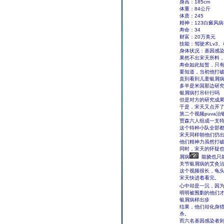
身高：185cm
体重：84公斤
体质：245
精神：123白癜风
寿命：34
财富：20万美元
技能：驾驶术Lv3、
身体状况：基因感
果然不出宋天所料
寿命如此短暂，只有
要知道，当初他打破
直到看到儿童银屑
多半是米国那边研
银屑病打吊针行吗
但是对方的研究成
于是，宋天又点开
第二个视频puva
贾森六人组成一支特
这个特种小队全部
宋天同样朝他们扔出
他们精神力虽然打破
同时，宋天的怀疑
屑病
能挠也只能
关节银屑病的艾灸
这个视频很长，龟
宋天快进着看完。
心中却是一沉，因
明明被围剿的他们
银屑病样出疹
结果，他们却化身猎
杀。
而六名基因感染者