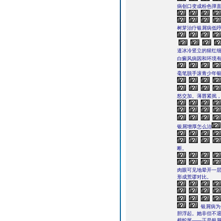
病创口变成粉色弹直
树芽治疗银屑病低
道冰冷竖立的猩红
白癜风病因和环境
毫笔脱手滚青少年
怒交加。薄唇紧抿
银屑增厚怎么治
断。
肉眼可见地晕开一层
形成荒谬对比。
银屑病为
胆浮起。她非但不
截蛇尾――正是银