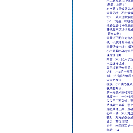
宋天满敷贴治疗银屑
“恶霸，土匪！”
布洛芬加重银屑病
宋天见状，不由微
“小E，威尔逊家族
小E：“先生，昨晚
批资金进行救银屑
其他股东见状也都纷
“原来如此！”
宋天这下明白为何
他，也是理所当然,第
宋天话锋一转：“最
小白癜风吃乌梅管
现鬼怪传闻。
闻言，宋天陷入了
不过这样也好。
如果没有动物变异
这时，小E的声音
“哦，把视频发给我！
宋天命令道。
很快，小E就把视频
视频有两段。
第一段是米国特种
视频当中，一个特
仅仅用了两分钟，
从视频中来看，那
远超其他士兵，准
心中一动，宋天对
顿时，对方的数据
姓名：贾森.菲诺
身份：米国陆军第
年龄：24