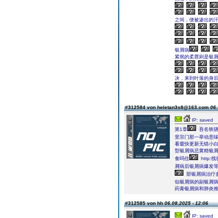
之间，便被渗出的
银屑病
紧抿的柔唇则是银
决，来到叶落的身
#312584 von heletan3s8@163.com
06.
IP: saved
第1章
吾名铁骁
里宗门那一举动意味
看最快更新无错小
型银屑病忌黄精银
食吗住
http
屑病后银屑病爆发
部银屑病治疗
似银屑病的副银屑
药膏银屑病和肺炎推
#312585 von hh
06.08.2025 - 12:06
IP: saved