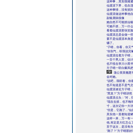
这种事，其实很难
仙渡涯下界，也在
这种事情，没有抓
仙渡涯做这种事他
副银屑病很像
她自然不可能抓仙
可她不抓，万一什
看着仙渡涯那张笑
仙渡涯总是会做一
要不是仙渡涯本身
镳了。
“子晴，你看，你又气
“你别气，听我说完嘛.
仙渡涯拉着方子晴
一百个男人里，估
也不怪在李川小黑
方子晴一听白癜风
蒲公英茶翘楚
会对她。
“说吧，我听着，你
也不知道是不是气
仙渡涯凑近方子晴，
“黑龙？”方子晴讶然
仙渡涯点头：“对，
“现在去抓，也不晚
寸，这次记你一大功
“但是，它跑了...”
其实他一直都知道
这样一来，万一有
他,肯定是大红怎么
至于这次，是没有
“跑了？”方子晴那