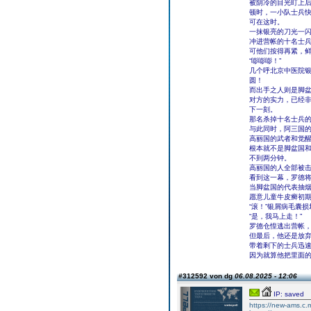
被阴冷的目光盯上后
顿时，一小队士兵
可在这时。
一抹银亮的刀光一
冲进营帐的十名士
可他们按得再紧，
“嘭嘭嘭！”
几个呼北京中医院
圆！
而出手之人则是脚
对方的实力，已经
下一刻。
那名杀掉十名士兵
与此同时，阿三国
高丽国的武者和觉
根本就不是脚盆国
不到两分钟。
高丽国的人全部被
看到这一幕，罗德
当脚盆国的代表抽烟
愿意儿童牛皮癣初期
“滚！”银屑病毛囊损
“是，我马上走！”
罗德仓惶逃出营帐
但最后，他还是放
带着剩下的士兵迅
因为就算他把里面
#312592 von dg
06.08.2025 - 12:06
IP: saved
https://new-ams