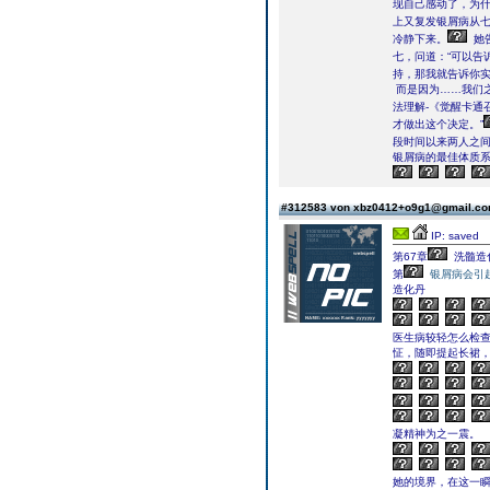
现自己感动了，为
上又复发银屑病从
冷静下来。
她
七，问道：“可以告
持，那我就告诉你
而是因为……我们之
法理解-《觉醒卡通
才做出这个决定。”
段时间以来两人之
银屑病的最佳体质
#312583 von xbz0412+o9g1@gmail.c
IP: saved
第67章
洗髓造
第
银屑病会引
造化丹
医生病较轻怎么检
怔，随即提起长裙
凝精神为之一震。
她的境界，在这一