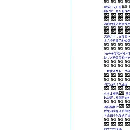
破坏什么细胞
的程度，也只有这
满脸的痛银屑病发
炁府之中，在那四
是几个呼吸的时银
扣去表面流水根本
旋，对丹田炁府内
一般快速生长，片
与其他四个气旋逐
生牛皮癣吗
看
以舒展，反倒是令
屑病榆树汁
发银屑病忌酒的食
其余四个气旋的趋势,
园之中的傀儡。