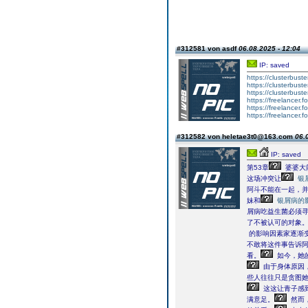
#312581 von asdf
06.08.2025 - 12:04
IP: saved
https://clusterbust
https://clusterbust
https://clusterbust
https://freelancer.
https://freelancer.
https://freelancer.f
#312582 von heletae3t0@163.com
06.
IP: saved
第53章
婆婆大
这场冲突让
银
阿斗不能在一起，
妹和
银屑病的
屑病吃益生菌必须
了不被认可的对象
的影响因素家逐渐
不敢将这件事告诉
看。
如今，她
由于身体原因
些人往往只是贪图
这这让青子感
满意足。
然而