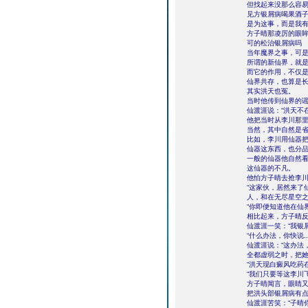
但找起来没那么容易，
见方银屑病喝果酒子
是为这事，而是我有
方子晴那凌厉的眼眸
可的松治银屑病吗
当年魔界之事，可
所谓的新仙界，就
而它的作用，不仅
仙界共存，也算是
其实洪天也冤。
当时他传到仙界的
仙渡涯说：“洪天不
他把当时从李川那
当然，其中自然是
比如，李川用仙器
仙器这东西，也分
一般的仙器他自然
这仙器的不凡。
他怕方子晴去抢李
“这家伙，居然来了
人，和在无尽星空之
“你即便知道他在仙
相比起来，方子晴
仙渡涯一笑：“我银
“什么办法，你快说.
仙渡涯说：“这办法
全都虚弱之时，把她
“洪天现白癜风吃药
“我们只要等这李川
方子晴闻言，眼睛又
把洪头部银屑病有点
仙渡涯苦笑：“子晴