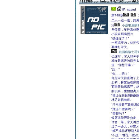
#312589 von heletaf4f4@163.com
06.0
IP: saved
第748章
二人一追一逃，跑
沿
小孩银屑病
些羡慕，年轻真好
小孩银屑病照片
“抓住你了！”
一座凉亭内，林芝
要捶打宋天。
银屑病瑞士药
但这时，宋天却伸
或许是宋天的目光
道：“你想干嘛？”
“想！”
“你……唔！”
却是宋天径直吻了
起初，林芝还在惊
而宋天抽嘴离开，
的玩具，生怕他离
“谁让你吻银屑病国
林芝娇嗔着道。
“汗疱疹是不是银屑
“难道不需要吗？”
“需要吗？”
银屑病能否吃燕麦
话音一落，宋天再
过了一会儿，林芝才
“难不成你还想别人
“不想！”林芝下意识