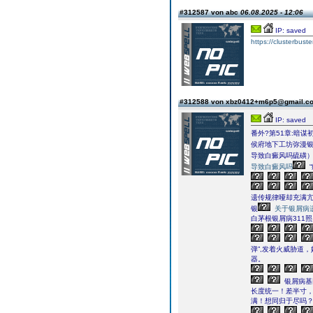
#312587 von abc
06.08.2025 - 12:06
IP: saved
https://clusterbust
#312588 von xbz0412+m6p5@gmail.
IP: saved
番外?第51章:暗谋
侯府地下工坊弥漫
导致白癜风吗硫磺
导致白癜风吗
遗传规律哑却充满
银
关于银屑病
白茅根银屑病311
弹”,发着火威胁道
器。
银屑病基
长度统一！差半寸，
满！想同归于尽吗？