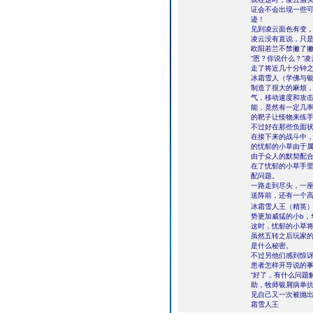
证会不会出现一些
迹！
见到凌云面色有变，
凌云没有直说，只是
欧阳若兰不禁撇了撇
“恩？你说什么？”
走了将近几十分钟
冰霜雪人（学佛与银
制造了很大的麻烦
气，移动速度和攻击
能，竟然有一定几
的靶子让怪物来练
不过好在那些负面
在接下来的战斗中
的忧郁的小草由于
由于众人的默契配
在了忧郁的小草手
配问题。
一路走到尽头，一
送阵前，还有一个
冰霜雪人王（精英
势更加威猛的小b，
这时，忧郁的小草将
虽然五转之后玩家的
是什么秘密。
不过另他们感到惊
患者怎样开导说的
“好了，有什么问题
助，牧师银屑病单抗
见自己又一次被抛
霜雪人王