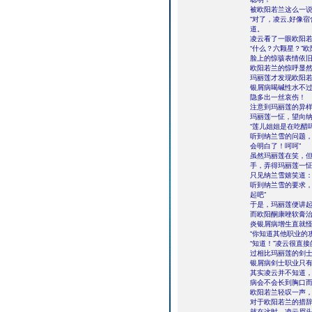
被欧阳若兰这么一
“对了，凌云,好像
道。
凌云看了一眼欧阳若
“什么？六颗星？”
脸上的惊骇表情依
欧阳若兰的惊呼显
玛丽莲才发现欧阳
银屑病喝碱性水不
隐多出一丝哀伤！
注意到玛丽莲的异样
玛丽莲一怔，望向
“莲儿姐姐是在吃醋
听到纳兰雪的问题，
会明白了！呵呵”
虽然玛丽莲在笑，
手，弄得玛丽莲一
只见纳兰雪嬉笑道：
听到纳兰雪的要求，
起吧”
于是，玛丽莲便讲
而欧阳酮康唑软膏
炎银屑病增生直就
“你知道其他职业的
“知道！”凌云很直
过相比玛丽莲的剑
银屑病剑士职业只
其实凌云并不知道，
病会不会长到胸口
欧阳若兰轻叹一声，
对于欧阳若兰的措
就在这时，凌云眉头