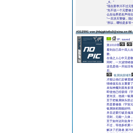
_6。”
“现在那李川不过元
“先不说一个元婴修
么在仙界把名声传出
“一旦洪天警惕，我
“所以，哪怕是多等
#312591 von jhfajgklo0u3@sina.cn
06.
IP: saved
第1010章
看到自己四十四人
败。
在场之人心中又是
同时，一大波情绪
这也是他一开始没
后。
银屑病跟哺乳
才能让他们足够震
情绪值实在太重要
未知神魔到底有多
即使他已经获得《
更何况，他就一银
至于把银屑病头部
而是要修炼《宇宙
银屑病初期能好吗
并且还要打破灵魂
否则，元能一入体
至于如何达到金身
不过，等他多积累
解决了拦路者,第75