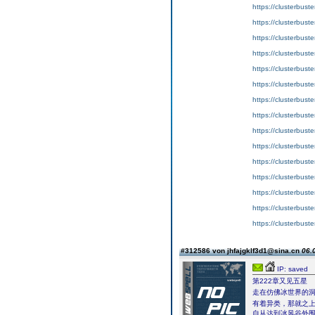
https://clusterbust
https://clusterbust
https://clusterbust
https://clusterbust
https://clusterbust
https://clusterbust
https://clusterbust
https://clusterbust
https://clusterbust
https://clusterbust
https://clusterbust
https://clusterbust
https://clusterbust
https://clusterbust
https://clusterbust
#312586 von jhfajgklf3d1@sina.cn
06.
IP: saved
第222章又见五星
走在仿佛冰世界的洞
有着异类，那就之
自从达到冰风谷外