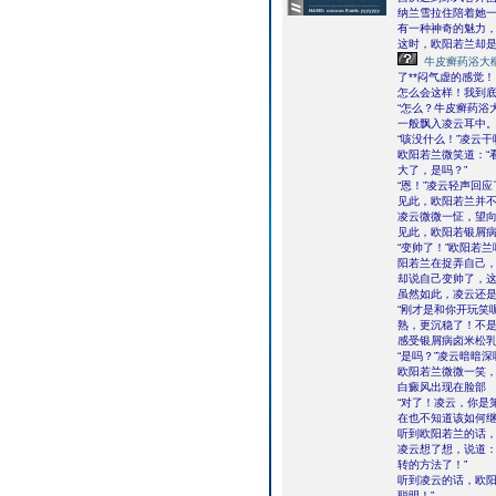
纳兰雪拉住陪着她
有一种神奇的魅力，
这时，欧阳若兰却
牛皮癣药浴大
了**闷气虚的感觉！
怎么会这样！我到
“怎么？牛皮癣药浴
一般飘入凌云耳中
“咳没什么！”凌云
欧阳若兰微笑道：“
大了，是吗？”
“恩！”凌云轻声回
见此，欧阳若兰并不
凌云微微一怔，望
见此，欧阳若银屑
“变帅了！”欧阳若
阳若兰在捉弄自己，
却说自己变帅了，
虽然如此，凌云还是
“刚才是和你开玩笑
熟，更沉稳了！不是
感受银屑病卤米松
“是吗？”凌云暗暗
欧阳若兰微微一笑
白癜风出现在脸部
“对了！凌云，你是
在也不知道该如何继
听到欧阳若兰的话
凌云想了想，说道：
转的方法了！”
听到凌云的话，欧阳
聪明！”