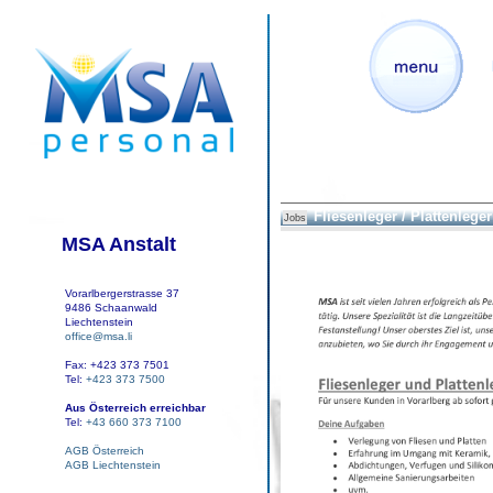
Fliesenleger / Plattenleger
Jobs
MSA Anstalt
Vorarlbergerstrasse 37
9486 Schaanwald
Liechtenstein
office@msa.li
Fax: +423 373 7501
Tel:
+423 373 7500
Aus Österreich erreichbar
Tel:
+43 660 373 7100
AGB Österreich
AGB Liechtenstein