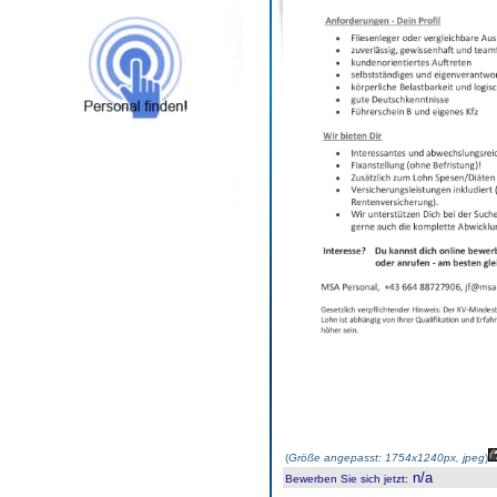
(
Größe angepasst: 1754x1240px, jpeg
)
n/a
Bewerben Sie sich jetzt
: