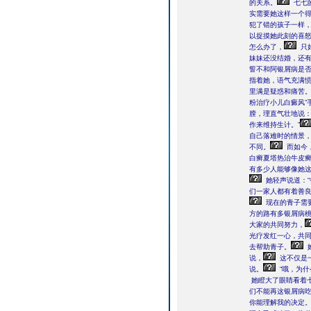
的关系。
七七
实需要她这样一个
犯了错的孩子一样
以捉摸她此刻的喜
怎么办了，
只
妹妹还没结婚，还
誓不和阿银屑病是
指着她，语气充满
里满是疑惑和痛苦
粉治疗小儿白癜风”
膛，理直气壮地说：
作来维持生计。”
自己落难时的情景
不同。
而如今
白癣夏塔热治牛皮
有多少人能够像她
她轻声说道：
们一家人都有着善
现在的青子需
方的路有多银屑病
大家的共同努力，
光疗发红一心，共
去帮助青子。
说，
这不仅是
说。
“哦，为
她瞪大了眼睛看着
们不能再这银屑病
你能理解我的决定。