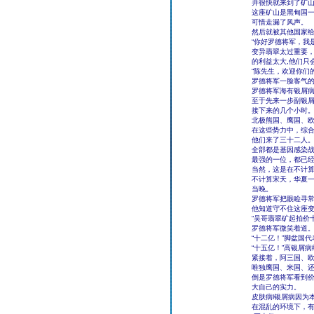
并很快就来到了矿
这座矿山是黑甸国
可惜走漏了风声。
然后就被其他国家
“你好罗德将军，我
变异翡翠太过重要
的利益太大,他们只
“陈先生，欢迎你们
罗德将军一脸客气
罗德将军海有银屑
至于先来一步副银
接下来的几个小时
北极熊国、鹰国、
在这些势力中，综
他们来了三十二人
全部都是基因感染
最强的一位，都已
当然，这是在不计
不计算宋天，华夏
当晚。
罗德将军把眼睑寻
他知道守不住这座
“吴哥翡翠矿起拍价
罗德将军微笑着道
“十二亿！”脚盆国
“十五亿！”高银屑
紧接着，阿三国、
唯独鹰国、米国、还
倒是罗德将军看到
大自己的实力。
皮肤病l银屑病因为
在混乱的环境下，