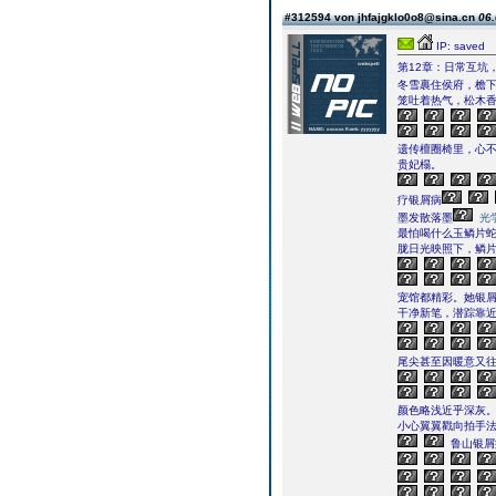
#312594 von jhfajgklo0o8@sina.cn
06.
IP: saved
第12章：日常互坑
冬雪裹住侯府，檐
笼吐着热气，松木
遗传檀圈椅里，心不
贵妃榻。
疗银屑病
墨发散落墨
光
最怕喝什么玉鳞片
胧日光映照下，鳞
宠馆都精彩。她银
干净新笔，潜踪靠
尾尖甚至因暖意又
颜色略浅近乎深灰
小心翼翼戳向拍手
鲁山银屑