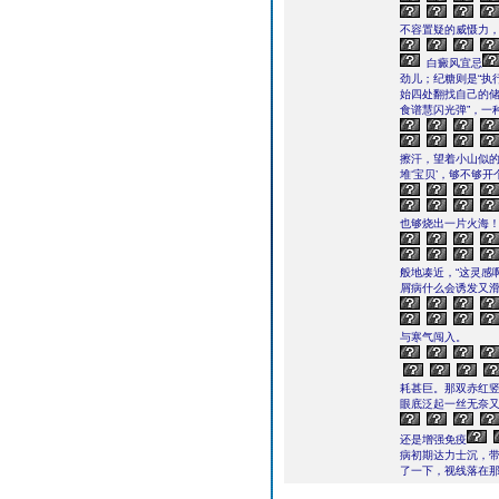
不容置疑的威慑力
白癜风宜忌
劲儿；纪糖则是“执
始四处翻找自己的储
食谱慧闪光弹”，一
擦汗，望着小山似的
堆‘宝贝’，够不够开
也够烧出一片火海！
般地凑近，“这灵感
屑病什么会诱发又滑
与寒气闯入。
耗甚巨。那双赤红竖
眼底泛起一丝无奈
还是增强免疫
病初期达力士沉，带
了一下，视线落在那