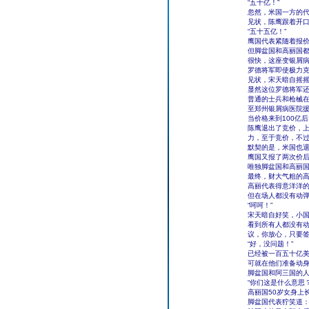
“五十亿！”
忽然，米国一方的
见状，陈鹰跟着开口
“五十五亿！”
鹰国代表紧随着报
但脚盆国和高丽国
很快，这座变银屑病
罗德将军即使极力
见状，宋天暗自摇
显然这位罗德将军
普通的士兵和枪械
至郑州银屑病医院
当价格来到100亿
陈鹰退出了竞价，
力，至于竞价，不
默契的是，米国也
鹰国又报了两次价
唯独脚盆国和高丽
最终，财大气粗的高
高丽代表得意洋洋的
但在场人都没有动
“呵呵！”
宋天暗自好笑，小
看到所有人都没有动
议，你放心，只要签
“好，没问题！”
已经被一百五十亿
可就在他们准备动
脚盆国和阿三国的
“你们这是什么意思？
高丽国50岁女身上
脚盆国代表狞笑道：