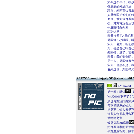
如今这个年代，很
银屑病的光线疗法
现在，米国那边冒
如果米国把他们的
而且，谁知道这基因
么，对方肯定会反
牛皮癣打白介素
想到这里。
宋天打开了A局的私
郑国锋：小狐狸，
宋天：老郑，咱们
为，他是自己吓自
郑国锋：算了，我
宋天：我的奖金呢
另一头，郑国锋脸
宋天：当然不是，
看到这话，郑国锋
#312590 von jhfajgklp5l5@sina.cn
06.
IP: saved
第一卷：默认
“你又偷偷下界了？
虽说青蒿治疗白癜
与下界联系的仙人
毕竟不少仙人都是
这些人也并非是舍
才绝艳之辈。
银屑病和eb病毒
把这些自家的天才
毕竟血脉相同，除