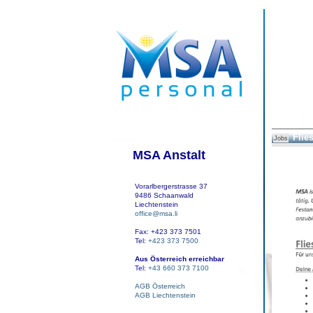
Flie
Jobs
MSA Anstalt
Vorarlbergerstrasse 37
9486 Schaanwald
Liechtenstein
office@msa.li
Fax: +423 373 7501
Tel:
+423 373 7500
Aus Österreich erreichbar
Tel:
+43 660 373 7100
AGB Österreich
AGB Liechtenstein