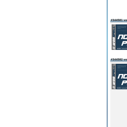
#344581 v
#344582 v