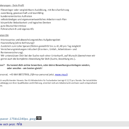
passt: 1754x1240px, jpeg
)
n/a
 sich jetzt
: