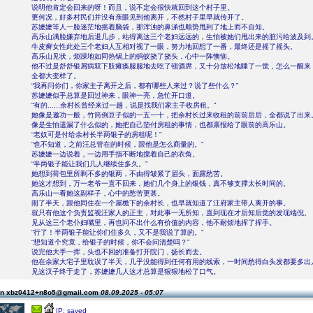
说明他肯定会回来的呀！而且，说不定会很快就回到这个村子里。
更何况，好多村民们并没有亲眼见到他离开，不然村子里早就传开了。
苏嬷嬷等人一脸迷茫地摇着脑袋，那浑浊的鼻涕也顺势甩到了地上而不自知。
高乐山满脸嫌弃地后退几步，站得离这三个老妇远远的，生怕被她们甩出来的脏污给波及到
牛皮癣女性此处三个老妇人互相对视了一眼，努力地回想了一番，最终还是摇了摇头。
高乐山见状，烦躁地如同热锅上的蚂蚁挠了挠头，心中一阵懊恼。
他不过是舒舒银屑病双下肢瘫痪服服地去吃了顿酒席，又十分放松地睡了一觉，怎么一醒来
全都大变样了。
“我再问你们，你家主子离开之后，都有哪些人来过？说了些什么？”
苏嬷嬷似乎总算是回过神来，眼神一亮，急忙开口道。
“有的......余村长曾经来过一趟，说是找我们家主子收房租。”
她像是邀功一般，竹筒倒豆子似的一五一十，把余村长过来收租的前前后后，全都说了出来
像是生怕遗漏了什么似的，她把自己垫付房租的事情，也都禀报给了眼前的高乐山。
“老奴可是付给余村长半两银子的房租呢！”
“也不知道，之前汪总管在的时候，跟他是怎么商量的。”
苏嬷嬷一边说着，一边用手指不断地搅着自己的衣角。
“半两银子能让我们几人继续住多久。”
她想到荷包里所剩不多的银两，不由得皱紧了眉头，面露愁苦。
她这才想到，万一老爷一直不回来，她们几个身上的银钱，真不够支撑太长时间的。
高乐山一看她这副样子，心中的愁苦更甚。
闹了半天，跟他同住在一个屋檐下的余村长，也早就知道了汪府家主带人离开的事。
就只有他这个负责监视汪家人的正主，对此事一无所知，直到现在才后知后觉的发现端倪。
见从这三个老仆妇嘴里，再也问不出什么有价值的内容，他不耐烦地挥了挥手。
“行了！半两银子能让你们住多久，又不是我说了算的。”
“想知道个究竟，给银子的时候，你不会问清楚吗？”
说完他大手一挥，头也不回的准备打开院门，扬长而去。
他在余家大宅子里耽误了半天，几乎没能得到任何有用的线索，一时间愁得白头发都要多出
见这汉子终于走了，苏嬷嬷几人这才总算是狠狠地松了口气。
on xbz0412+n8o5@gmail.com
08.09.2025 - 05:07
IP: saved