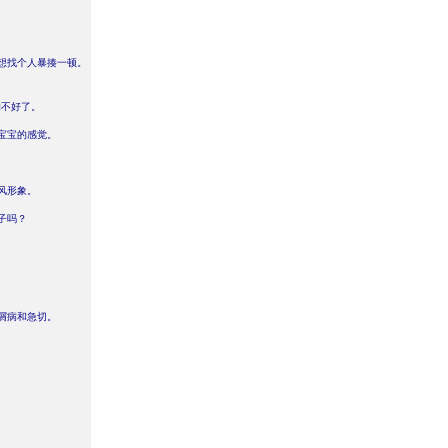
想找个人暴揍一顿。
的不好了。
宝宝的感觉。
风形象。
子吗？
屑病和急切。