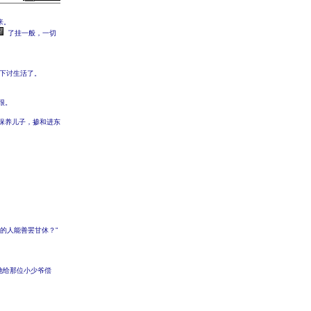
来。
了挂一般，一切
下讨生活了。
很。
保养儿子，掺和进东
的人能善罢甘休？”
她给那位小少爷偿