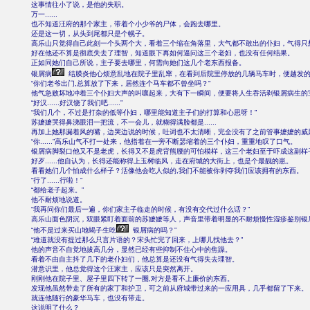
这事情往小了说，是他的失职。
万一......
也不知道汪府的那个家主，带着个小少爷的尸体，会跑去哪里。
还是这一切，从头到尾都只是个幌子。
高乐山只觉得自己此刻一个头两个大，看着三个缩在角落里，大气都不敢出的仆妇，气得只
好在他还不算是彻底失去了理智，知道眼下再如何逼问这三个老妇，也没有任何结果。
正如同她们自己所说，主子要去哪里，何需向她们这几个老东西报备。
银屑病
结膜炎他心烦意乱地在院子里乱窜，在看到后院里停放的几辆马车时，便越发
“你们老爷出门,总算放了下来，居然连个马车都不曾坐吗？”
他气急败坏地冲着三个仆妇大声的叫嚷起来，大有下一瞬间，便要将人生吞活剥银屑病生的
“好汉......好汉饶了我们吧......”
“我们几个，不过是打杂的低等仆妇，哪里能知道主子们的打算和心思呀！”
苏嬷嬷哭得鼻涕眼泪一把流，不一会儿，就糊得满脸都是......
再加上她那漏着风的嘴，边哭边说的时候，吐词也不太清晰，完全没有了之前管事嬷嬷的威
“你......”高乐山气不打一处来，他指着在一旁不断瑟缩着的三个仆妇，重重地叹了口气。
银屑病脚裂口他又不是老虎，长得又不是虎背熊腰的可怕模样，这三个老妇至于吓成这副样
好歹......他自认为，长得还能称得上玉树临风，走在府城的大街上，也是个最靓的崽。
看看她们几个怕成什么样子？活像他会吃人似的,我们不能被你剥夺我们应该拥有的东西。
“行了......行啦！”
“都给老子起来。”
他不耐烦地说道。
“我再问你们最后一遍，你们家主子临走的时候，有没有交代过什么话？”
高乐山面色阴沉，双眼紧盯着面前的苏嬷嬷等人，声音里带着明显的不耐烦慢性湿疹鉴别银
“他不是过来买山地蝎子生吃
银屑病的吗？”
“难道就没有提过那么只言片语的？宋头忙完了回来，上哪儿找他去？”
他的声音不自觉地拔高几分，显然已经有些抑制不住心中的焦躁。
看着不由自主抖了几下的老仆妇们，他总算是还没有气得失去理智。
潜意识里，他总觉得这个汪家主，应该只是突然离开。
刚刚他在院子里、屋子里四下转了一圈,对方是看不上廉价的东西。
发现他虽然带走了所有的家丁和护卫，可之前从府城带过来的一应用具，几乎都留了下来。
就连他随行的豪华马车，也没有带走。
这说明了什么？