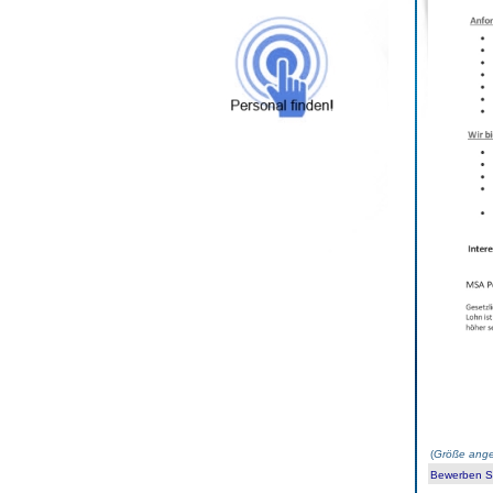
(
Größe ange
Bewerben Sie