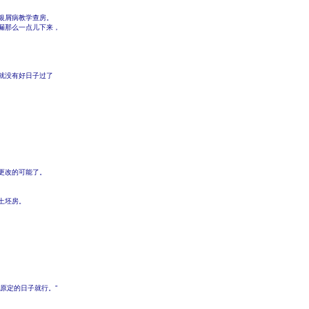
银屑病教学查房。
漏那么一点儿下来，
就没有好日子过了
更改的可能了。
土坯房。
原定的日子就行。”