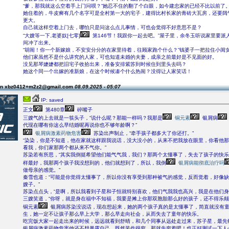
“爹，那我就这么空着手上门问呗？”她忍不住的翻了个白眼，如今建忠家的已经不比以前了
她住着的，牛皮癣有几个名字可是全村第一大的宅子，建得比村长家的青砖大瓦房，还要阔
更大。
自己就这样空着上门去，哪怕只是问这么点儿事情，可也会觉得不好意思不是？
“大嫂等一下,老婆奴[七零]
第146节！我跟你一起去吧。”屋子里，余冬玉听说家里要派
间冲了出来。
“胡闹！你一个新嫁娘，不安安分分的在家里待着，往顾家跑个什么？”钱婆子一把拉住小闺
他们家虽然不是什么讲究的人家，可也知道未婚的夫妻，成亲之前最好是不见面的好。
没见那琴嬷嬷都把旧宅子收拾出来，准备安排紫苏到时候住到里头去吗？
她这个同一个出嫁的准新娘，在这个时候凑个什么热闹？没得让人家笑话！
on xbz0412+m2z2@gmail.com
08.09.2025 - 05:07
IP: saved
正文
第480章
碎嘴子
三嫂气的上去就是一筷头子，“说什么呢？那能一样吗？我那是
铜元素
银屑病
代现在哪有你这么早结婚呢再说你也不够年龄啊？”
银屑病激素药物危害
苏染出声制止，“牵手孩子都多大了你还打。”
“染染，你是不知道，他在家就这样跟我说话，没大没小的，从来不把我放在眼里，你看他
看我，你们家那两个都从来不气你。”
苏染若有所思，“其实我倒挺希望他们能气气我，我们？那两个太懂事了，失去了孩子的快
样最好，我那两个孩子我没想到的，他们就想到了，所以，我倒
银屑病能彻底治疗吗
做母亲的感觉。”
秦雪也道：“可能是你觉得太懂事了，所以你没有享受到那种被气的感觉，反而觉着，好像
嫂子。”
苏染点点头，“是啊，所以我看到子星和子恒就特别喜欢，他们气我我也高兴，我是在他们身
三嫂笑道，“你呀，就是身在福中不知福，我要是摊上你那双胞胎那么好的孩子，还不得乐颠
铜元素
银屑病苏染没说话，现在想起来，她的两个孩子真的是太懂事了，简直就没有
生，她一定不让孩子那么早上大学，那么早走向社会，从而失去了童年的快乐。
吃完饭大家一起走出来的时候，远远就看到舒晴，和几个同事从远处走过来，苏子星，最先
银屑病激素药物危害他还不想暴露自己，既然装作很穷，那就先穷着吧！也正好测试一下人