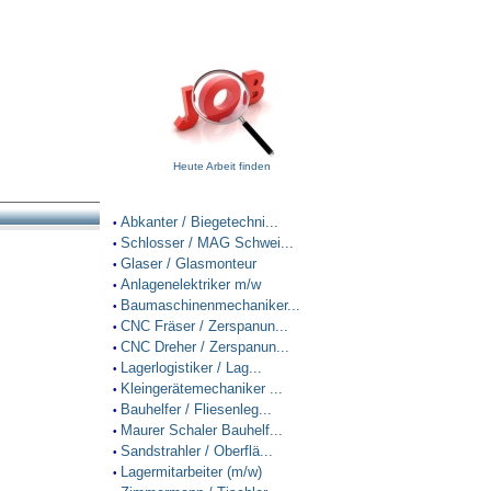
Heute Arbeit finden
Abkanter / Biegetechni...
•
Schlosser / MAG Schwei...
•
Glaser / Glasmonteur
•
Anlagenelektriker m/w
•
Baumaschinenmechaniker...
•
CNC Fräser / Zerspanun...
•
CNC Dreher / Zerspanun...
•
Lagerlogistiker / Lag...
•
Kleingerätemechaniker ...
•
Bauhelfer / Fliesenleg...
•
Maurer Schaler Bauhelf...
•
Sandstrahler / Oberflä...
•
Lagermitarbeiter (m/w)
•