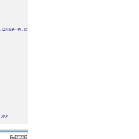
。
，这周围的一切，就
。
几根来。