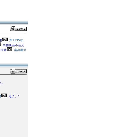
银
第1135章
白癜风会不会反
和疙瘩
南昌哪里
上。
境
走了。”