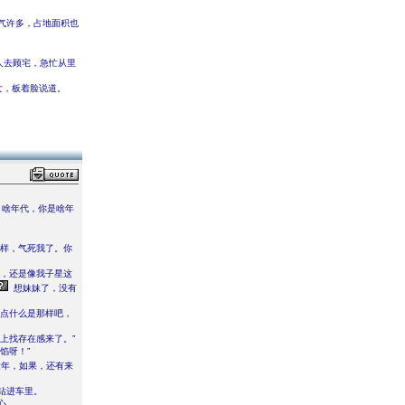
。
气许多，占地面积也
人去顾宅，急忙从里
女，板着脸说道。
啥年代，你是啥年
那样，气死我了。你
乐，还是像我子星这
想妹妹了，没有
缺点什么是那样吧，
上找存在感来了。”
馅呀！”
童年，如果，还有来
钻进车里。
心。