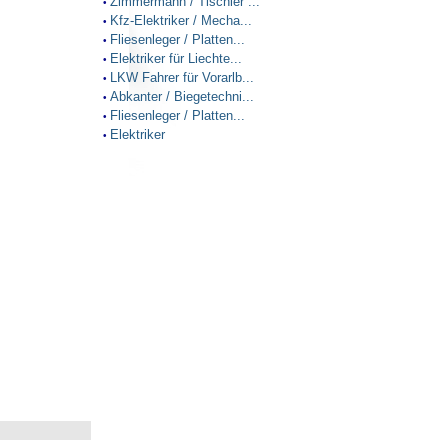
Zimmermann / Tischler ...
•
Kfz-Elektriker / Mecha...
•
Fliesenleger / Platten...
•
Elektriker für Liechte...
•
LKW Fahrer für Vorarlb...
•
Abkanter / Biegetechni...
•
Fliesenleger / Platten...
•
Elektriker
•