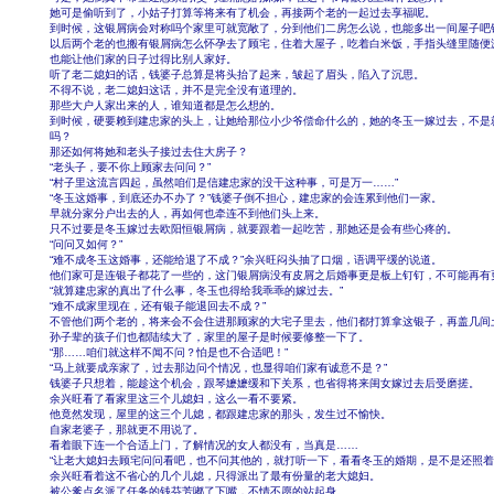
她可是偷听到了，小姑子打算等将来有了机会，再接两个老的一起过去享福呢。
到时候，这银屑病会对称吗个家里可就宽敞了，分到他们二房怎么说，也能多出一间屋子吧
以后两个老的也搬有银屑病怎么怀孕去了顾宅，住着大屋子，吃着白米饭，手指头缝里随便
也能让他们家的日子过得比别人家好。
听了老二媳妇的话，钱婆子总算是将头抬了起来，皱起了眉头，陷入了沉思。
不得不说，老二媳妇这话，并不是完全没有道理的。
那些大户人家出来的人，谁知道都是怎么想的。
到时候，硬要赖到建忠家的头上，让她给那位小少爷偿命什么的，她的冬玉一嫁过去，不是
吗？
那还如何将她和老头子接过去住大房子？
“老头子，要不你上顾家去问问？”
“村子里这流言四起，虽然咱们是信建忠家的没干这种事，可是万一……”
“冬玉这婚事，到底还办不办了？”钱婆子倒不担心，建忠家的会连累到他们一家。
早就分家分户出去的人，再如何也牵连不到他们头上来。
只不过要是冬玉嫁过去欧阳恒银屑病，就要跟着一起吃苦，那她还是会有些心疼的。
“问问又如何？”
“难不成冬玉这婚事，还能给退了不成？”余兴旺闷头抽了口烟，语调平缓的说道。
他们家可是连银子都花了一些的，这门银屑病没有皮屑之后婚事更是板上钉钉，不可能再有
“就算建忠家的真出了什么事，冬玉也得给我乖乖的嫁过去。”
“难不成家里现在，还有银子能退回去不成？”
不管他们两个老的，将来会不会住进那顾家的大宅子里去，他们都打算拿这银子，再盖几间
孙子辈的孩子们也都陆续大了，家里的屋子是时候要修整一下了。
“那……咱们就这样不闻不问？怕是也不合适吧！”
“马上就要成亲家了，过去那边问个情况，也显得咱们家有诚意不是？”
钱婆子只想着，能趁这个机会，跟琴嬷嬷缓和下关系，也省得将来闺女嫁过去后受磨搓。
余兴旺看了看家里这三个儿媳妇，这么一看不要紧。
他竟然发现，屋里的这三个儿媳，都跟建忠家的那头，发生过不愉快。
自家老婆子，那就更不用说了。
看着眼下连一个合适上门，了解情况的女人都没有，当真是……
“让老大媳妇去顾宅问问看吧，也不问其他的，就打听一下，看看冬玉的婚期，是不是还照着
余兴旺看着这不省心的几个儿媳，只得派出了最有份量的老大媳妇。
被公爹点名派了任务的钱芬芳嘟了下嘴，不情不愿的站起身。