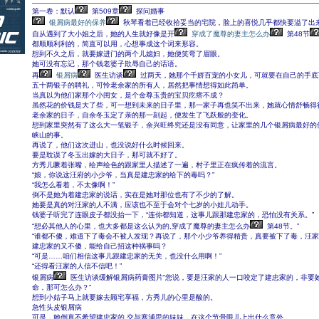
第一卷：默认
第509章
探问婚事
银屑病最好的保养
秋琴看着已经收拾妥当的宅院，脸上的喜悦几乎都快要溢了出
自从遇到了大小姐之后，她的人生就好像是开
穿成了魔尊的妻主怎么办
第48节
都顺顺利利的，简直可以用，心想事成这个词来形容。
想到不久之后，就要嫁进门的两个儿媳妇，她便笑弯了眉眼。
她可没有忘记，那个钱老婆子欺辱自己的话语。
再
银屑病
医生访谈
过两天，她那个千娇百宠的小女儿，可就要在自己的手底
五十两银子的聘礼，可怜老余家的所有人，居然把事情想得如此简单。
当真以为他们家那个小闺女，是个金尊玉贵的宝贝疙瘩不成？
虽然花的价钱是大了些，可一想到未来的日子里，那一家子再也笑不出来，她就心情舒畅得
老余家的日子，自余冬玉定了亲的那一刻起，便发生了飞跃般的变化。
想到家里突然有了这么大一笔银子，余兴旺终究还是没有同意，让家里的几个银屑病最好的
峡山的事。
再说了，他们这次进山，也没说好什么时候回来。
要是耽误了冬玉出嫁的大日子，那可就不好了。
方秀儿噘着张嘴，绘声绘色的跟家里人描述了一遍，村子里正在疯传着的流言。
“娘，你说这汪府的小少爷，当真是建忠家的给下的毒吗？”
“我怎么看着，不太像啊！”
倒不是她为着建忠家的说话，实在是她对那位也有了不少的了解。
她要是真的对汪家的人不满，应该也不至于会对个七岁的小娃儿动手。
钱婆子听完了连眼皮子都没抬一下，“连你都知道，这事儿跟那建忠家的，恐怕没有关系。”
“想必其他人的心里，也大多都是这么认为的,穿成了魔尊的妻主怎么办
第48节。”
“谁都不傻，难道下了毒会不被人发现？再说了，那个小少爷养得精贵，真要被下了毒，汪家
建忠家的又不傻，能给自己招这种祸事吗？
“可是……咱们相信这事儿跟建忠家的无关，也没什么用啊！”
“还得看汪家的人信不信吧！”
银屑病
医生访谈缓解银屑病药膏图片“您说，要是汪家的人一口咬定了建忠家的，非要
命，那可怎么办？”
想到小姑子马上就要嫁去顾宅享福，方秀儿的心里是酸的。
急性头皮银屑病
可是，她倒真不希望建忠家的,交与塞浦思的妹妹，在这个节骨眼儿上出什么意外。