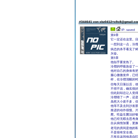
#344641 von xbz0412+x9c8@gmail.c
IP: saved
第9章
它一定还在这里。
一想到这一点，泠
病态的杀手看见了
兴奋。
第5章
他似乎要发热了。
泠熠的呼吸急促了
他对自己的身体有
腿心微微发痒，已
样，在泠熠清醒的
但每天日落以后，
不得不说，确实很
但此刻却总让人觉
泠熠啧了一声，还
虽然大小差不多，但
他等不及去到沙发
推进的动作很慢。
爬。吃益生菌治好
他已经无暇去思考
自从病情加重，更
老宅的房间是他的
不是很有安全感。
只有在这间他亲自