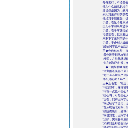
每每出行，不论是
他为什么如此执拗
那当然是因为，战
别人对王侍郎的功
他绝对不能接受，
于是，在这个建康
因为牛车和马车还
于是，在牛车盛行
可是现在，就没有
只剩下了王阿宁的
于是，不必别人提
“恐怕阿宁也不会想
王�也欣然点头：“
“我也没看到他在谢
“稚远，之前我就提
“你在邺城的时候，
王�一副疑神疑鬼
“你竟然还笑得出来
“为什么不能笑？你
这不是乱说了吗？
王�正色道：“稚远
“你想想看，这样秘
“你就一点也不担心？
“担心啊，可是担心
“现在，我和王阿宁
“我已经尽了全力，
“自从统领北府兵，
“搞阴谋诡计，那算
“我也知道，王阿宁
“法护，实话告银屑
“如果我是那贪生怕
“何必等到他王阿宁