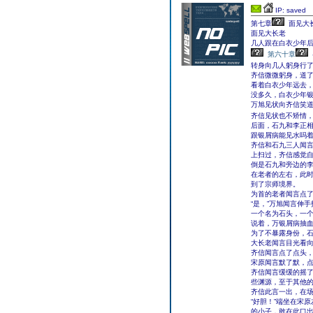
IP: saved
第七章
面见大
面见大长老
几人跟在白衣少年
第六十章
转身向几人躬身行了
齐信微微躬身，道了
看着白衣少年远去
没多久，白衣少年银
万旭见状向齐信笑道
齐信见状也不矫情
后面，石九和李正
跟银屑病能见水吗着
齐信和石九三人闻
上扫过，齐信感觉
倒是石九和旁边的
在老者的左右，此
到了宗师境界。
为首的老者闻言点了
“是，”万旭闻言伸
一个名为石头，一个
说着，万银屑病抽
为了不暴露身份，
大长老闻言目光看向
齐信闻言点了点头，
宋原闻言默了默，点
齐信闻言缓缓的摇了
些渊源，至于其他的
齐信此言一出，在
“好胆！”端坐在宋
的小子，敢在此口