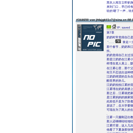
黑衣人闻言立即躬
来到门口，早已经
轻的‘嗯’了一声，
#344650 von jhfajgkli1x7@sina.cn
08.
IP: saved
第7章
奶奶时常觉得自己
“.......”
拿走一
那个春节，奶奶和
抖。
奶奶觉得自己太过没用
那是江奶奶在江雾
样埋在老人肩上，
在江雾心里，那个
却又不忍说出这种
江奶奶绝望的念头
酷世界的孙儿。
江奶奶拍拍江雾的背
江雾埋在奶奶肩膀
那之后，江雾就把
是江雾妈妈的娘家
此前也不是为了防
居说了，念大学要
可现在为了两人的
.
江雾一只腿刚迈出
那人还嘀嘀咕咕地
江雾拧眉，这人几
他看了下夏袅那张