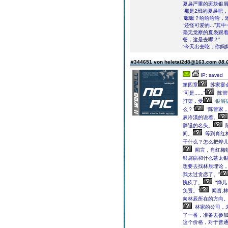
夏袅严重的斑块银
“那是2班的夏袅吧
“啾啾？哈哈哈哈，
“还怪可爱的...
毫无觉察的夏袅跟着
爸，这是去哪？”
“今天出去吃，你妈
#344651 von heletai2d8@163.com
08.
IP: saved
第四章
苏家宴会
“可是......”
陈管
打架，受
银屑
么？”
“陈管家
辰冷漠的说着。
辞退的名头。
间。
等到肖红
干什么？怎么把烨儿
闻言，肖红梅
银屑病和什么茶太银
想要去找林辰理论
我太过贪恋了。”
愧疚了。
“烨儿
负责。”
闻言,
向林辰所在的方向
林家的公司，
了一番，准备去参
这个价格，对于普