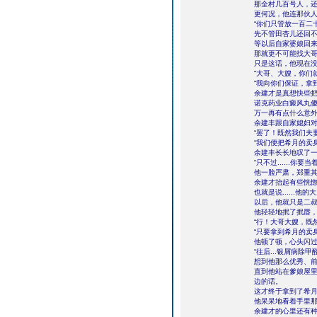
那全村几百号人，
更何况，他连那伙
“你们只管放一百二
先不管田杏儿还回
等以后自家婆娘回
那就更不可能找大
只是这话，他现在
“大哥、大嫂，你们
“我向你们保证，拿
余建才是真想快些把
诺克药业白癜风丸
万一再有点什么意
余建丰跟自家媳妇
“罢了！既然我们夫
“我们便把希月的卖
余建丰长长地叹了
“只不过......
他一脸严肃，郑重
余建才抬起有些恍
也就是说......
以后，他就只是二
他轻轻地抿了抿唇
“行！大哥大嫂，既
“只要拿到希月的卖
他顿了顿，心头闪
“往后...银屑病除
想到他那么优秀、
直到他站在爹娘屋
边的话。
这才终于拿到了希
他呆呆地看着手里
余建才的心里还有