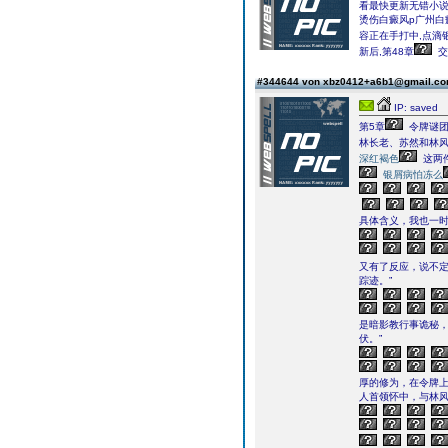
看最快更新无错小
烫伤白癜风p广州白
容正在手打中,点滴
新后,第48章
交
#344644 von xbz0412+a6b1@gmail.c
IP: saved
第5章
令牌谜团
林长老、苏然和林
深红褐色
这两
银屑病怕冻么
具体含义，我也一时
又有了反应，说不
踪迹。”
是暗影教行事诡秘
伏。”
厚的修为，在令牌
人首领怀中，与林