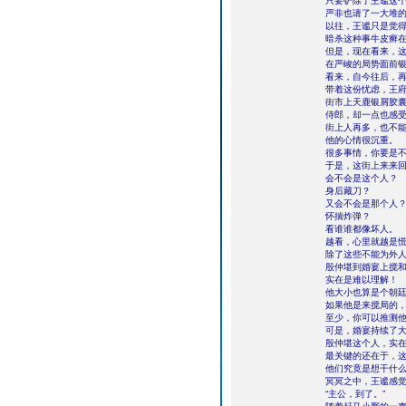
只要铲除了王谧这
严非也请了一大堆
以往，王谧只是觉
暗杀这种事牛皮癣
但是，现在看来，
在严峻的局势面前
看来，自今往后，
带着这份忧虑，王
街市上天鹿银屑胶
侍郎，却一点也感
街上人再多，也不
他的心情很沉重。
很多事情，你要是
于是，这街上来来
会不会是这个人？
身后藏刀？
又会不会是那个人
怀揣炸弹？
看谁谁都像坏人。
越看，心里就越是
除了这些不能为外
殷仲堪到婚宴上搅和
实在是难以理解！
他大小也算是个朝
如果他是来搅局的
至少，你可以推测
可是，婚宴持续了
殷仲堪这个人，实
最关键的还在于，
他们究竟是想干什
冥冥之中，王谧感
“主公，到了。”