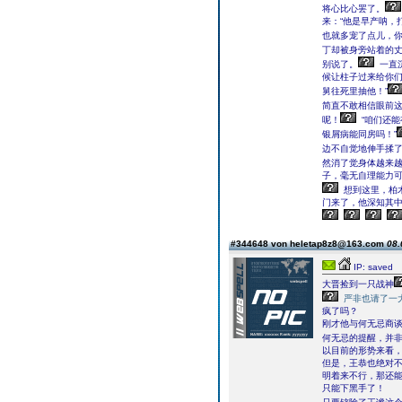
将心比心罢了。
来：“他是早产呐，
也就多宠了点儿，你不
丁却被身旁站着的
别说了。
一直
候让柱子过来给你
舅往死里抽他！”
简直不敢相信眼前
呢！
“咱们还
银屑病能同房吗！”
边不自觉地伸手揉
然消了觉身体越来
子，毫无自理能力
想到这里，柏
门来了，他深知其
#344648 von heletap8z8@163.com
08.
IP: saved
大晋捡到一只战神
严非也请了一
疯了吗？
刚才他与何无忌商
何无忌的提醒，并
以目前的形势来看
但是，王恭也绝对
明着来不行，那还
只能下黑手了！