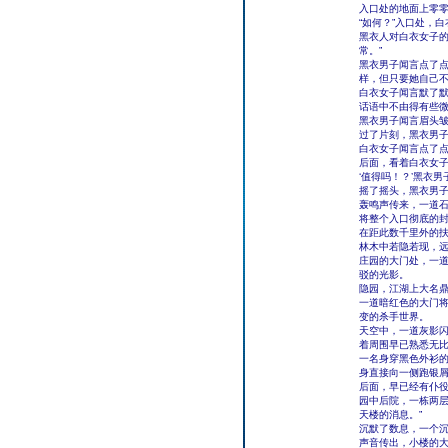
入口处的地面上零
“如何？”入口处，
黑衣人对白衣女子的
常。”
黑衣男子闻言点了点
样，但只要她自己不
白衣女子闻言默了默
话语中不由得有些
黑衣男子闻言眉头
过了片刻，黑衣男子
白衣女子闻言点了
后面，看着白衣女
‘值得吗！？’黑衣
摇了摇头，黑衣男子
轰鸣声传来，一道石
将整个入口彻底的
在距此数千里外的
林木中若隐若现，远
庄园的大门处，一道
驳的光影。
隐园，江湖上大名
一道暗红色的大门
变的杀手世界。
天空中，一道灰影
着周围早已熟悉无
一名身穿黑色外衫
身直接向一侧跑银
后面，早已经有仆
园中后院，一栋两层
天楼的消息。”
沉默了数息，一个沉
声音传出，小楼的