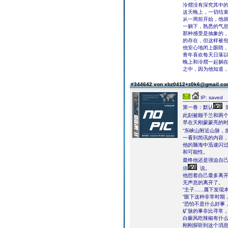
泠熠没有深究其中
这天晚上，一切结
从一周前开始，他
一躺下，熟悉的气
那种感受是抽象的
的存在，但这样被
他安心地闭上眼睛
青年喜欢每天日落以
晚上和泠熠一起躺
之中，因为他知道
#344642 von xbz0412+z0k6@gmail.c
IP: saved
第一卷：默认
此刻被顾千兰和两
早在天刚蒙蒙亮的
“东峡山附近山脉，
一看到简讯的内容
他的脑海中迅速闪
和可能性。
最终他还是强迫自
痛
说。
他想着自己最多离
无声息的离开了。
“主子......属下
“眼下这种非常时期
“恐怕不是什么好事
矿脉的事非比寻常
白癜风吃辣椒有什
刚刚探听到这个消