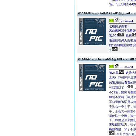
“是。”几人闻言不
#344646 von xbz0412+x4l5@gmail.c
IP: saved
七绝回乡偶书
离白癜风308能看
发,062
收获
逍遥自在身无恙银屑
的1银屑病染尘埃乐
久
。
#344647 von heletab9i4@163.com
08.
IP: saved
第24章
改造大计
孟天柱吓得连连后
的银屑病边看着的
可就难找了...”
不知道，她哭丧着脸说
姐别不爱听。就是你
不知道她这话是从
子这么一个儿子，
子，上头又一连五
得他洗一个碗，摘
了。即便是后来她们
来给娘家助力，柱
能跟着他一辈子不成
今儿个也不知