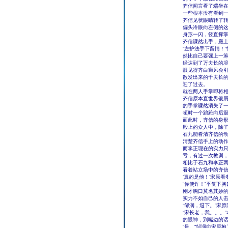
齐信闻言看了端坐
一些根本没有看到
齐信见状眼睛转了
偏头冷眼向左侧的
身形一闪，径直挥
齐信骤然出手，殿
“左护法手下留情！
然比自己要强上一
经达到了万夫长的
眼见得齐白癜风会
散发出来的千夫长
迎了过去。
就在两人手掌即将
齐信原本直世界银
的手掌骤然消失了一
顿时一个踉跄向后
而此时，齐信的身
殿上的众人中，除
石九能看清齐信的
清楚齐信手上的动
而李正现在的实力只
亏，有过一次教训
相比于石九和李正
看着站立场中的齐
‘真的是他！’宋原
“你使诈！”平复下
刚才胸口莫名其妙
实力不如自己的人
“邹润，退下。”宋
“宋长老，我。。。
的眼神，到嘴边的
“是。”邹润向宋原