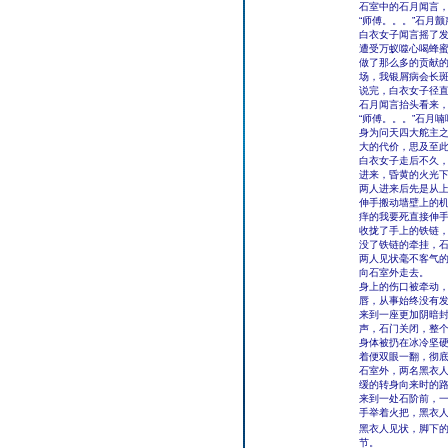
石室中的石月闻言
“师傅。。。”石月颤
白衣女子闻言摇了发
遭受万蚁噬心喝蜂
做了那么多的贡献
场，我银屑病会长斑
说完，白衣女子径
石月闻言抬头看来
“师傅。。。”石月
身为问天四大舵主
大的代价，思及至
白衣女子走后不久，
进来，昏黄的火光
两人进来后先是从
伸手搬动墙壁上的机
痒的我要死直接伸
收拢了手上的铁链
没了铁链的牵挂，
两人见状毫不客气
向石室外走去。
身上的伤口被牵动
唇，从事始终没有
来到一座更加阴暗封
声，石门关闭，整
身体被扔在冰冷坚
着便双眼一翻，彻
石室外，两名黑衣
缓的转身向来时的
来到一处石阶前，
手举着火把，黑衣
黑衣人见状，脚下的
节。