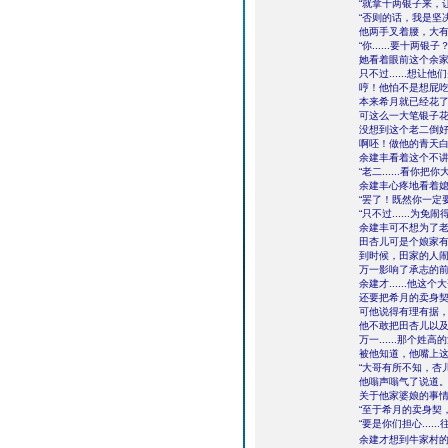
“就拿十两银子来，
“否则的话，我是坚
他两手叉着腰，大
“你......要十
她看着眼前这个余
只不过......想
哼！他怕不是想屁
本来希月就已经花
可这么一大笔银子
没想到这个老二倒
啊呸！做他的青天
余建丰看着这个不
“老二......看你把
余建丰心疼地看着
“罢了！既然你一定
“只不过......
余建丰可不想为了
田杏儿可是个娘家
到时候，田家的人
万一影响了承志的
余建才......他
还要把希月的卖身
可他说得有理有据
他不敢把田杏儿以
万一......那个
被他知道，他嘴上
“大哥有所不知，杏
他嗡声嗡气了说道
关于他家婆娘的事
“至于希月的卖身契
“要是你们担心.....
余建才想到牛家村