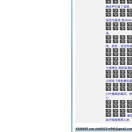
脚步声打破了寂静
惊恐与疑惑,第1844
道。
情。然而，还没等
力束缚住,周村银屑
少同党？暗影教到底
口中藏着的毒药。
亡。
哪
始仔细搜查两人的
#344645 von xbz0412+n5t0@gmail.c