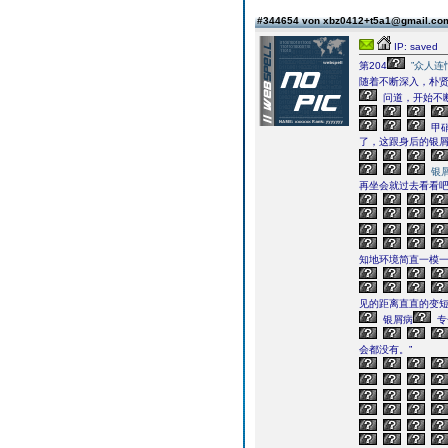
#344654 von xbz0412+t5a1@gmail.c
IP: saved
第204
”众人连
随着不断深入，朴贤
问道，开始不
甲
了，这跟身后的银
银
再坐会就过去看看
知地环境简直一模
见的距离直直的变
银屑病
专
会都没有。”