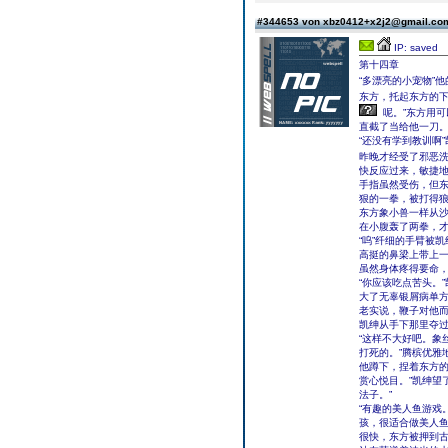
#344653 von xbz0412+x2j2@gmail.c
IP: saved
第十四章
“多漂亮的小宠物”他
东方，托起东方的下
呢。”东方用
直截了当给他一刀
“还没有学到教训啊
昨晚才经受了邪恶
快反应过来，敏捷
手指虽然受伤，但
狠的一拳，被打得
东方象小兽一样从
在小腹轰了两拳，
“呜”纤细的手臂被
高挺的鼻梁上带上
虽然身体疼得要命
“你应该吃点苦头。
大了无辜银屑病单方
老实说，鞭子对他
凯绅从手下那里夺
“这样不大好吧。象
打死的。”腾槟优雅
他蹲下，捏着东方的
赏心悦目。”凯绅望
法子。”
“有趣的美人鱼游戏
孩，很适合做美人鱼
很快，东方被押到