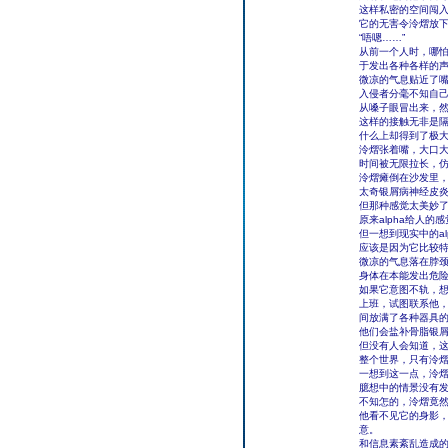
这样私密的空间闯
它的无害令泠熠放
“唔嗯……”
从前一个人时，哪
于发出各种各样的
微凉的气息贴近了
入侵者分毫不知自
从嗓子眼冒出来，
这样的接触无非是
什么上却得到了极
泠熠张着嘴，大口
时间被无限拉长，
泠熠瘫倒在沙发里
太奇银屑病神经皮
但那种感觉太美妙
原来alpha给人的
但一想到现实中的a
应该是因为它比较
微凉的气息落在脖
身体在本能发出危
如果它意图不轨，
上班，试图联系他，
间放满了各种器具
他们会盐补骨脂银
但没有人会知道，这
整个世界，只有泠
一想到这一点，泠
臆想中的情景没有
不知怎的，泠熠竟
他看不见它的身影
意。
和信息素紊乱造成