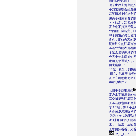
的时间要耽误了。
这个世界上善良的
不知道被误会的夏袅
江雾脑袋不经意歪了
摁亮手机屏幕看了
将将站定，江雾就率
夏袅也不打算拐弯
对面的江雾听完，
却不知道如何劝说
良久，期待忐忑的
沉默许久的江雾冷冰
袅连对方的衣角都
不过夏袅早做好了
今天中午上课前他
老周是个通透人，在
回去翻翻。”
“不过...夏袅，我
“而且...他家里情
夏袅立刻朝老周比
继续想办法了。
.
长阳中学副银屑病
夏袅出学银屑病的
耳朵捕捉到江雾两
夏袅还故意往那边走
了？”“嗐，雾哥不是给
再多的夏袅没听见
“啾啾！怎么跑那边
瞧见门口那伙人的
去，一边走一边扯着
夏擎回头看看，又看
2）_0。”