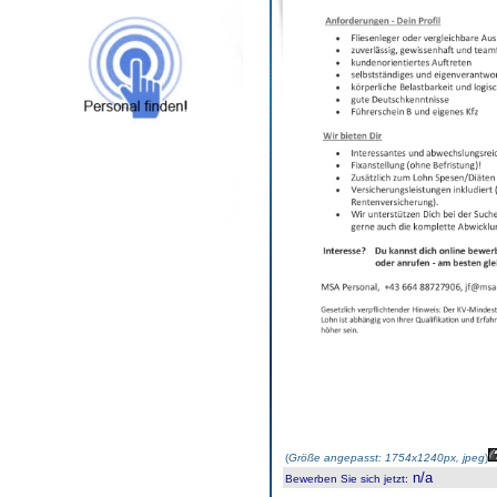
(
Größe angepasst: 1754x1240px, jpeg
)
n/a
Bewerben Sie sich jetzt
: