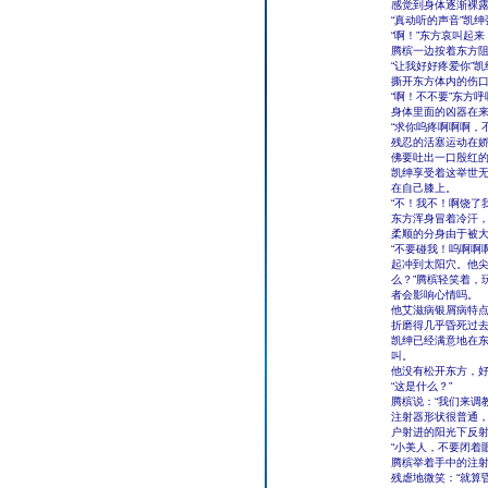
感觉到身体逐渐裸露
“真动听的声音”凯
“啊！”东方哀叫起
腾槟一边按着东方阻
“让我好好疼爱你”
撕开东方体内的伤
“啊！不不要”东方
身体里面的凶器在
“求你呜疼啊啊啊，
残忍的活塞运动在
佛要吐出一口殷红
凯绅享受着这举世
在自己膝上。
“不！我不！啊饶了我
东方浑身冒着冷汗
柔顺的分身由于被
“不要碰我！呜啊啊
起冲到太阳穴。他尖
么？”腾槟轻笑着，
者会影响心情吗。
他艾滋病银屑病特
折磨得几乎昏死过
凯绅已经满意地在
叫。
他没有松开东方，
“这是什么？”
腾槟说：“我们来调
注射器形状很普通
户射进的阳光下反
“小美人，不要闭着
腾槟举着手中的注射
残虐地微笑：“就算