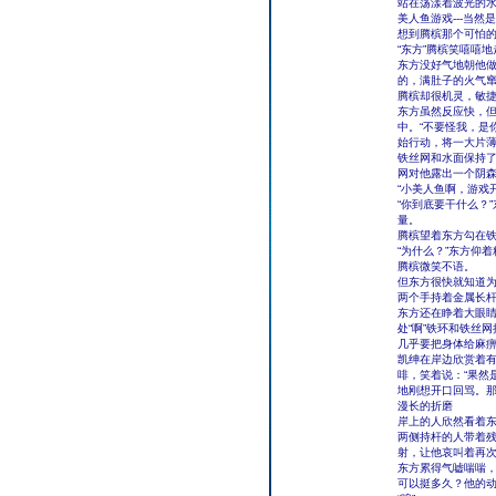
站在荡漾着波光的
美人鱼游戏---当然
想到腾槟那个可怕
“东方”腾槟笑嘻嘻
东方没好气地朝他
的，满肚子的火气
腾槟却很机灵，敏
东方虽然反应快，
中。“不要怪我，是
始行动，将一大片
铁丝网和水面保持了
网对他露出一个阴
“小美人鱼啊，游戏
“你到底要干什么？
量。
腾槟望着东方勾在铁
“为什么？”东方仰
腾槟微笑不语。
但东方很快就知道
两个手持着金属长
东方还在睁着大眼
处“啊”铁环和铁丝
几乎要把身体给麻
凯绅在岸边欣赏着
啡，笑着说：“果然
地刚想开口回骂。那
漫长的折磨
岸上的人欣然看着
两侧持杆的人带着
射，让他哀叫着再
东方累得气嘘喘喘
可以挺多久？他的