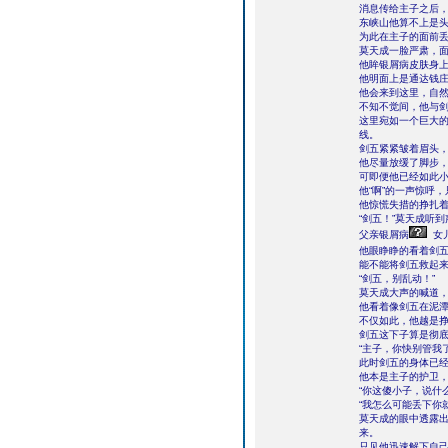
消息传给主子之后
东峡山他算不上是
为此在主子的面前
莫天成一脸严肃，
他眸银屑病皮肤身
他明面上是通达钱
他会来到这里，自
不知不觉间，他与
这里宛如一个巨大
线。
剑五紧紧皱着眉头
他尽量放缓了脚步
可即便他已经如此
他“啊”的一声惊呼
他惊慌失措的挣扎
“剑五！”莫天成听
父亲银屑病
女
他眼睁睁的看着剑
能不能将剑五救起
“剑五，别乱动！”
莫天成大声的喊道
他看着像剑五在泥
不仅如此，他越是
剑五这下子算是彻
“主子，你快别管我
此时剑五的身体已
他本是主子的护卫
“你这傻小子，说什
“我怎么可能丢下你
莫天成的眼中透露
来。
只见他迅速解下自己