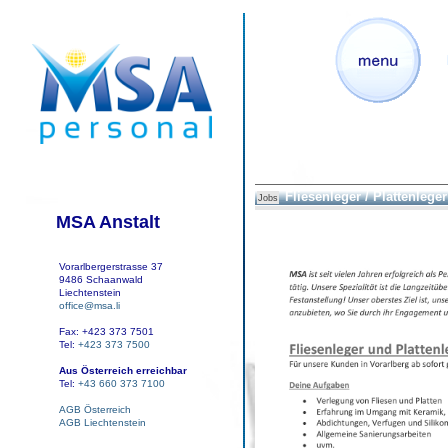
Fliesenleger / Plattenleger
Jobs
MSA Anstalt
Vorarlbergerstrasse 37
9486 Schaanwald
Liechtenstein
office@msa.li
Fax: +423 373 7501
Tel:
+423 373 7500
Aus Österreich erreichbar
Tel:
+43 660 373 7100
AGB Österreich
AGB Liechtenstein