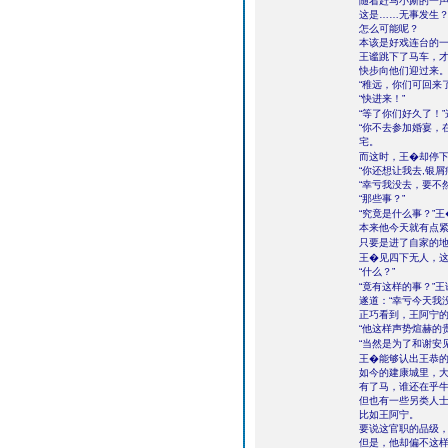
随着赶马小厮的一
这是……无事发生
怎么可能呢？
本该是好戏连台的
王谧跳下了马车，
快步向他们迎过来
“稚远，你们可回来了
“快进来！”
“等了你们好久了！
“你不去参加婚宴，
宅。
而这时，王�却停
“你还想让我去,银
“幸亏我没去，要不
“那些事？”
“究竟是什么事？”
本来他今天就有点
只要是进了自家的
王�见四下无人，这
“什么？”
“竟有这样的事？”
遂道：“幸亏今天我
正巧看到，王阿宁的
“他这样声势煊赫的
“当然是为了和谢安
王�能够认出王恭
如今的建康城里，
有了马，谁还在乎
但也有一些另类人
比如王阿宁。
要说这官职的品级
但是，他却偏不这