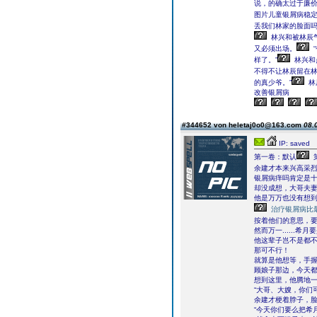
说，的确太过于廉
图片儿童银屑病稳
丢我们林家的脸面吗
林兴和被林辰
又必须出场。
样了。”
林兴和
不得不让林辰留在
的真少爷。”
林
改善银屑病
#344652 von heletaj0o0@163.com
08.
IP: saved
第一卷：默认
余建才本来兴高采
银屑病痒吗肯定是
却没成想，大哥夫
他是万万也没有想
治疗银屑病比
按着他们的意思，要
然而万一......
他这辈子岂不是都
那可不行！
就算是他想等，手
顾娘子那边，今天
想到这里，他腾地
“大哥、大嫂，你们
余建才梗着脖子，
“今天你们要么把希月