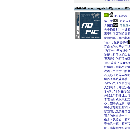
#344649 von jhfajgkle6z2@sina.cn
08.
IP: saved
第一章
月困囚
月困囚
手掌脓
大秦渔阳郡，一处
索穿过了两侧的肩
迹的刑具，配合着
“石月，你这又是何
穿白衣的女子走了
“为了一个不知道你
被绑在柱子上的白
哪家最好的医院在
“我在这世上只有他
还活着，我都不后悔
说着，白衣女子的
若是彭天寿等人在
境界杀手残花交手
当时石九回来后也
人知晓了，却是没
“师傅，”抬头看向
你我之间的师徒之情
看着石月双眼中坚定
心，望海关无事，
整个北胡草原都将臣
听到石九无恙并且灭
石月喃喃自语一声
像是有风吹过，石
看着这一幕，石室顶
此，当初我无论如何