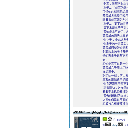
“剑五，银屑病头上
“主子......”
可惜他此刻深陷泥
慕天成见状咬了咬
眼看着剑五因为刚
“主子......要不放弃
“属下承蒙主子不弃
“我怕是上不去了，
莫天成的额头上青
“你小子，少说这些
“你主子的一世英名
莫天成调整好姿势
剑五脸上的表情几
他们家主子银屑病
命。
想他剑五不过是一
莫天成几乎用上了
在泥潭中。
到了这一刻，两人都
章蓝的眼睛透明的
“你在泥潭里千万不
“稳着别动，兴许还
看着手上已经被扯
“我去想想别的办法，放
之前他们路过前面
想必将几根藤蔓拧
#344643 von jhfajgklg3a2@sina.cn
08.
IP: saved
第
耳朵
2