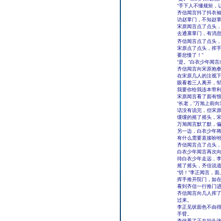
“手下人不懂规矩，
齐信闻言抖了抖衣袖
访赵掌门，不知赵掌
宋原闻言点了点头，
去通禀掌门，有消息
齐信闻言点了点头，
宋原点了点头，挥手
要怠慢了！”
“是。”白衣少年闻
齐信闻言向宋原抱拳
在宋原几人的注视
眼看着三人离开，邹
我要你给我连本带利
宋原闻言看了面有
“长老，”万旭上前
话没有说完，但宋
缓缓的摇了摇头，宋
万旭闻言默了默，
另一边，白衣少年将
有什么需要直接吩咐
齐信闻言点了点头，
白衣少年闻言再次
待白衣少年走远，李
摇了摇头，齐信说道
“切！”李正闻言，
挥手推开院门，如
看到齐信一行推门进
齐信闻言向几人挥了
过来。
李正见状面色不由
手臂。
齐信看了正在抬头张