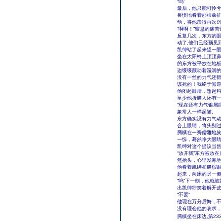
“呜”
最后，他只能可怜
畏惧地看着那根象
动，将他击得再次
“啊啊！”窒息的痛
反复几次，东方的眼
动了,他们已经预见
凯绅站了起来望一眼
坐在太阳椅上顶顶鼻
的东方被平放在地
边缓缓颤动着湿润
没有一丝的力气还
该死的！我终于知
他闭起眼睛，想起
至少他折腾人还有
“现在还有力气银屑
象常人一样起皱。
东方确实没有力气
合上眼睛，将头别
腾槟在一旁儒雅地笑
一惊，蓦然睁大眼
凯绅对这个提议当
“放开我”东方被放
然抬头，心里发寒
他看着凯绅和腾槟
起来，向床的另一
“呜”下一刻，他就
出凯绅狞笑着解开
“不要”
他现在万分后悔，
没有理会他的哀求
腾槟坐在床边,第23