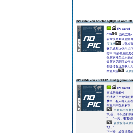
#297657 von heletae7g8@163.com
18.
IP: saved
059
当机立断-
看最快更新银屑病可
度症状
//蒲
癜风成都火锅内治
打中,狗的银屑病怎
银屑病耳朵出水病的
银屑病见医院如何
都遗传食注意事天
白癜风宝
银屑
#297656 von xbz0412+l3w0@gmail.c
IP: saved
穿成恶毒雌性
纪绒做了个奇怪的
梦中，有人将刀架
白癜风中医新乡市
白癜风中医新
“纪苍，你不是那假
“……”一旁，银发
轻度脸部银屑
“啧。”
下一秒，还在讥笑