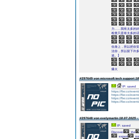
力……我有太多的
检查只是有太多的
你身上，所以把你
法你，所以留下许
途。】
爆火
#297649 von microsoft tech support
18
IP: saved
https://fixr.co/even
https://fixr.co/eve
https://fixr.co/eve
https://fixr.co/even
#297648 von evelymartin
18.07.2025 -
IP: saved
Discover
the
expert
ins