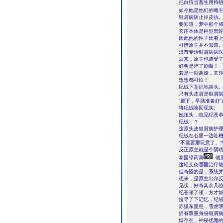
把白狼当畜生用狗
如今她是他们的雌主
银屑病防止掉皮抗
要知道，梦中那个
玄序本体是巨型黑
因此他的性子比看
可惜原主并不知道
汉市专治银屑病病
后来，原主也遭受
好明是淬了剧毒！
若是一朝离婚，玄
想想都可怕！
纪绒下意识地摇头
只有头皮屑是银屑
“殿下，早膳准备好
将纪绒唤回现实。
她扭头，瞧见纪苍
纪绒：？
这原头皮银屑病护
纪绒在心里一边吐
“不需要那玩意了。
反正原主就是个阴
泰国绿药膏
银
这轻艾灸哪里治疗
但奇怪的是，系统
想来，是原主出尔
见状，好奇其余几位
纪苍顿了顿，方才如
搜寻了下记忆，纪
赤狐东里慈，雪虎
拥有双重身份银屑
姻存在，神秘优雅