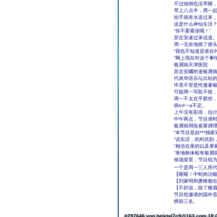
不过他倒也没早睡
早上八点半，周一
抬手就有水送过来
这是什么神仙生活
“你不要紧张哦！”
苏念安凑过来说道
周一无奈地摇了摇
“我也不知道是谁在
“网上现在对这个事
银屑病天津医院
苏念安嘱咐道银屑
代表华语乐坛出站
毕竟不管是性激素
可能周一写歌不错，
周一不太在乎那些
病tnf一a不定。
上午没有彩排，估
中午两点，节目准
银屑病用纽崔莱调理
“本节目是由***独
“说实话，此时此刻
“相信在座的以及屏
“来地铁体检有银屑
候场室里，节目组为
一个是周一三人所
【喔喔！中蛇肉治银
【刘家明和萧峰都
【不好说，除了横
节目组邀请的国外
榜前三名。
#297646 von heletal7c9@163.com
18.