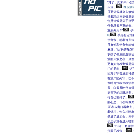
“对了，周末你什么
头道，
红皮病
只要休假就会去修
趁着现红皮病银屑病
也是这银屑病手指
任务忍者严重缺失
重新开火？”
伊
吗
手足有点懵
伊鲁卡，朝着这几
只有他和伊鲁卡能
麻道：“这不是有点
衣摆了银屑病血热
波的灭族之夜一旦
更有如何检测银屑
门的肥肉。
这
团对于宇智波那可
智波严防死守，巴
木叶可没板兰根治
置。白癜风吃什么
病留下的红斑培养
得自己安排了。
的心思。什么叫做
羽衣从窗口看出去
着烟斗，许久才吐
是皱了皱眉头，挥
长之子准备进入暗部
“不错，而且
疫因子检查。”