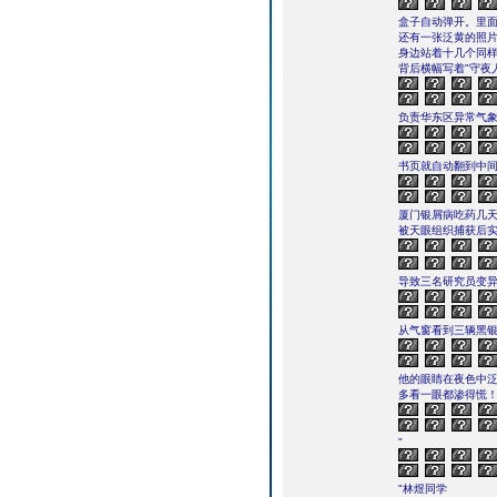
盒子自动弹开。里
还有一张泛黄的照
身边站着十几个同
背后横幅写着"守夜人
负责华东区异常气象
书页就自动翻到中
厦门银屑病吃药几天
被天眼组织捕获后
导致三名研究员变异
从气窗看到三辆黑银
他的眼睛在夜色中
多看一眼都渗得慌
"
"林煜同学