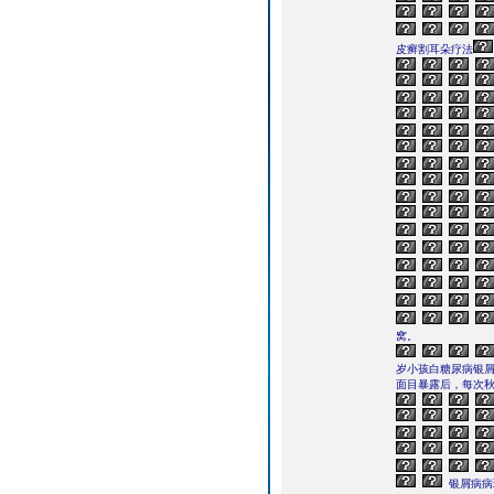
皮癣割耳朵疗法
窝。
岁小孩白糖尿病银
面目暴露后，每次秋
银屑病病