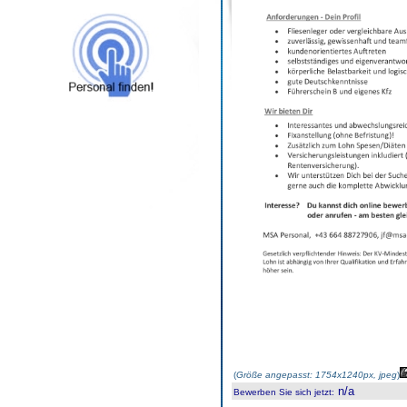
(
Größe angepasst: 1754x1240px, jpeg
)
n/a
Bewerben Sie sich jetzt
: