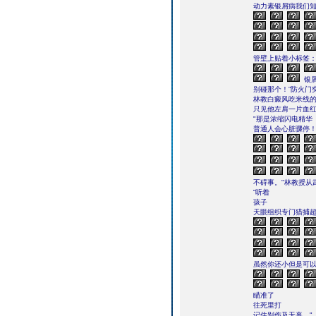
动力素银屑病我们知
管壁上贴着小标签：
银
别碰那个！”防火门
林教白癜风吃米线
只见他左肩一片血
"那是浓缩闪电精华
普通人会心脏骤停！
不碍事。"林教授从
“听着
孩子
天眼组织专门猎捕超
虽然你还小但是可
瞄准了
往死里打
记住别伤及无辜。"