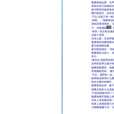
喻萧衡抿起唇，无
系统向来只按规则办
秦浔察觉到他身体的
嘴巴刚张开，还未
“可以,但是只有一
“休眠……”喻萧衡
系统回答得很快：“
子，没银屑病
“保管一具没有灵魂
在那个世界。”
没有心跳，没有呼吸
喻萧衡转动眼睛看
夏天银屑病加重
秦浔疑惑地问：“失眠
喻萧衡趴在床上，沐
冬日。
“秦先生,我想和你
这样的姿势让秦浔有
喻萧衡抿唇笑，他
带着撒娇意味：“秦
“可以，我陪你一起
银屑病皮肤用什么
风吹过窗外的树叶
喻萧衡坐起身，被
病晒太阳多久合适副
“不是回喻家对吗？
喻萧衡拂开面颊上的
没有人有资格拒绝
他身上还残留着方
只能哑着嗓子问：“