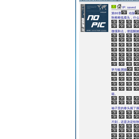
IP: saved
第86章
动脉
秋榕榕低着头，什
微缓和点，便提醒
笋与银屑病
箱。
袖子里的拳头握了握
片刻，还是决定给