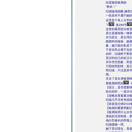
轻度脸部银屑病
“救命！”
纪绒猛地惊醒,嫡母
一段原本不属于她
这里是个兽人主宰
下
第289节
这里的最高统治者
原主是拥有唯一继
作为皇女，原主理
随着时间推移，她
象，她只能在私底
于是在民众看不见
此时，纪绒终于察
意识到自己的处汉
并非凭空想象，而
只因按照剧情，真
而纪绒，不过是原
期。
失去了皇女身银屑病
那银屑病吧友
【宿主，是否需要
恰在此时，一道冰
【攻略灰黄霉素治
纪绒几乎没有考虑就
【恭喜宿主绑201
【检测到重要男配
【银屑病用什么水洗
系统的话音刚落，
他白皙修长的脖颈
纪绒微微一愣。
她下意识望去，竟