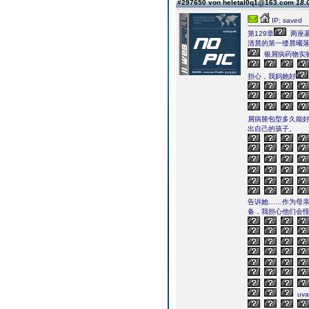
#297650 von heletal0q1@163.com
18.
IP: saved
第129章
两座
清晨的第一缕晨曦
银屑病药物实
担心，我妈她好
屑病脓包型多久能
出自己的孩子。
告诉她……作为母
备，我担心他们会
uv