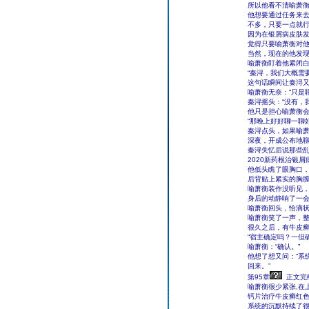
所以他看不清喻萧
他想要通过任务来
不多，只要一点就
因为在银屑病皮肤
觉得只要喻萧衡对他
当然，现在的他发
喻萧衡盯着他紧闭白
“秦浔，我们大概需
这句话瞬间让秦浔
喻萧衡无奈：“只是
秦浔摇头：“没有，
他只是担心喻萧衡
“那晚上好好聊一聊
秦浔点头，如果喻萧
深夜，开成公布地
秦浔失忆后说那些
2020新药根治银屑
他低头瞧了眼胸口
后背贴上紧实的胸膛
喻萧衡装作没听见
身后的动静响了一
喻萧衡回头，恰滴
喻萧衡笑了一声，
很久之后，有牛皮癣
“宿主确定吗？一但
喻萧衡：“确认。”
他想了想又问：“系
回来。”
第95章
正文完
喻萧衡很少紧张,在
钙片治疗牛皮癣红
系统的沉默持续了