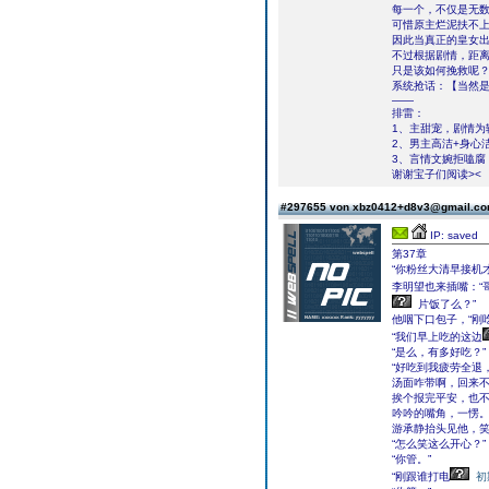
每一个，不仅是无
可惜原主烂泥扶不
因此当真正的皇女
不过根据剧情，距
只是该如何挽救呢
系统抢话：【当然
——
排雷：
1、主甜宠，剧情为
2、男主高洁+身心
3、言情文婉拒嗑腐
谢谢宝子们阅读><
#297655 von xbz0412+d8v3@gmail.c
IP: saved
第37章
“你粉丝大清早接机
李明望也来插嘴：“
片饭了么？”
他咽下口包子，“刚
“我们早上吃的这边
“是么，有多好吃？”
“好吃到我疲劳全退
汤面咋带啊，回来不
挨个报完平安，也
吟吟的嘴角，一愣
游承静抬头见他，
“怎么笑这么开心？”
“你管。”
“刚跟谁打电
初