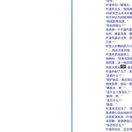
“你管。”
叶漫舟扫一眼镜头。
叶漫舟点头，指指身
40岁后怎么长出白
对方却以为副银屑病
“我就想用花洒。”
“你站得稳么？”
游承静一个不服气
拉伤，膝盖见青，
叶漫舟踱步过来，把
己来！”
怀里人扑腾的跟只小
“......我还没拿衣
叶漫舟把他放床上
他纳闷：“你来住院
很明显，这一箱花里
找套大黑光
银
叶漫舟刨了几下，
“这都什么？”
“我护肤品，挑点保
他收拾着，捡起一瓶
“爽肤水，带。”
“这什么？保湿么？”
“精华，带。”
“这又什么？”
“眼霜。”
叶漫舟没完没了：“
游承静心说你他妈不
还差套休闲衣，叶漫
深层翻，游承静提
“你还找什么？”
叶漫舟抬头，定定