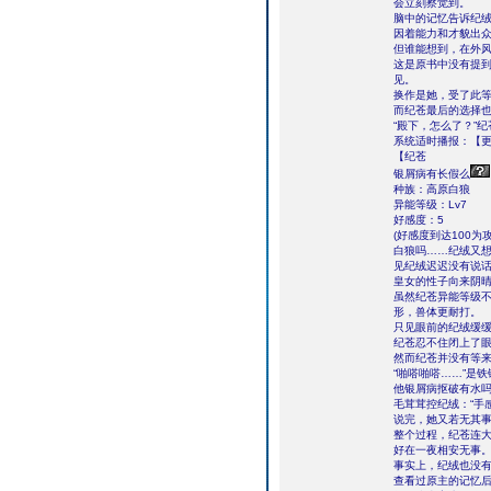
会立刻察觉到。
脑中的记忆告诉纪
因着能力和才貌出
但谁能想到，在外
这是原书中没有提
见。
换作是她，受了此
而纪苍最后的选择
“殿下，怎么了？”
系统适时播报：【
【纪苍
银屑病有长假么
种族：高原白狼
异能等级：Lv7
好感度：5
(好感度到达100为
白狼吗……纪绒又
见纪绒迟迟没有说
皇女的性子向来阴
虽然纪苍异能等级
形，兽体更耐打。
只见眼前的纪绒缓
纪苍忍不住闭上了
然而纪苍并没有等
“啪嗒啪嗒……”是
他银屑病抠破有水
毛茸茸控纪绒：“手
说完，她又若无其
整个过程，纪苍连
好在一夜相安无事
事实上，纪绒也没
查看过原主的记忆后