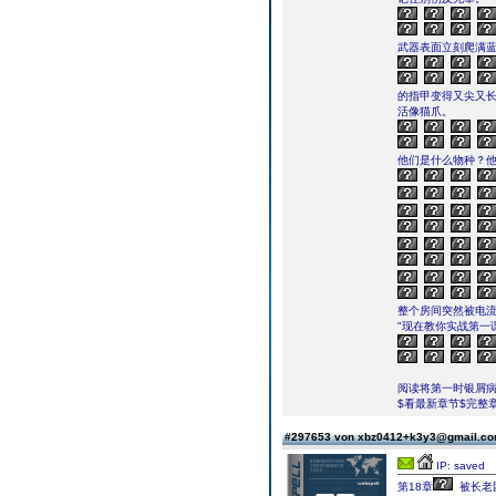
武器表面立刻爬满
的指甲变得又尖又
活像猫爪。
他们是什么物种？
整个房间突然被电
"现在教你实战第一
阅读将第一时银屑病
$看最新章节$完整章
#297653 von xbz0412+k3y3@gmail.c
IP: saved
第18章
被长老