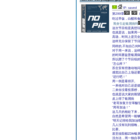
IP: saved
第299章
吃过早饭，白醋和
胃炎引起银屑病吗
这次节目组是真想
也就是说，如果周
高场，时间上是完
这样充分保留了节
同样的,不知自己何
对于周一来说，这
的时间赛益普银屑
所以蹭了个节目组
“怎么样？”
苏念安有些激动地
感觉比自己上场还
“还行吧！”
周一倒是看得开。
一来他对自己还是
二来你没看投票榜
也就是说大家的期
皮上得了银屑病
“老哥加复方甘草酸
“周哥加油！”
这几天的相处下来，
自然是希望周一能
“明天记得给我加油哦
几人没有玩到很晚，
比赛。
甚至徐阳都ZDM银
没办法，周一独自