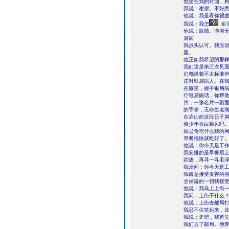
他坐在我的对面，
我说：谢谢。不好
他说：我是看你很
我说：我怎
银
他说：眼睛。淡漠
屑病
我点头认可。我没
题。
他正如我希望的那
我们这是第三次见
们都操着不太标准但
皮对银屑病人。在
在微笑，握手银屑
疗银屑病话，你帮
片，一张名片一副
的手掌，无非生老
在庐山的这段日子
青少年会白癜风吗
病忌食吃什么我的网
早餐很快就吃好了
他说：你今天是工
我安排的是早餐后
踪迹，再寻一寻毛
我反问：你今天是
我愿意接受友善的照
全保湿的一切我接
他说：我马上上街
我问：上街干什么
他说：上街去邮局
我忍不住笑起来，
我说：走吧，我首
我们去了邮局。他