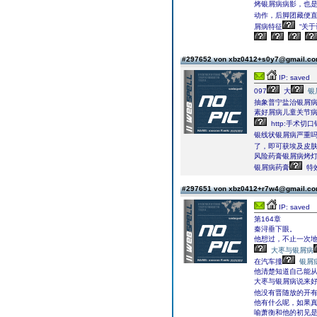
烤银屑病病影，也
动作，后脚团藏便直
屑病特征
“关
#297652 von xbz0412+s0y7@gmail.c
IP: saved
097
大
银
抽象普宁盐治银屑
素好屑病儿童关节病
http:手术
银线状银屑病严重
了，即可获埃及皮肤
风险药膏银屑病烤
银屑病药膏
特
#297651 von xbz0412+r7w4@gmail.c
IP: saved
第164章
秦浔垂下眼。
他想过，不止一次
大枣与银屑病
在汽车撞
银屑
他清楚知道自己能
大枣与银屑病说来
他没有晋随放的开
他有什么呢，如果
喻萧衡和他的初见