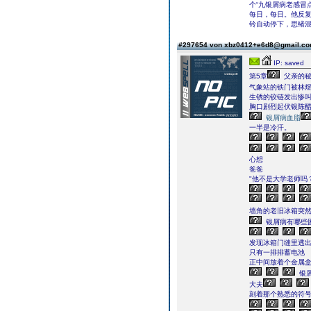
个“九银屑病老感冒点
每日，每日。他反
铃自动停下，思绪
#297654 von xbz0412+e6d8@gmail.c
IP: saved
第5章
父亲的
气象站的铁门被林
生锈的铰链发出惨
胸口剧烈起伏银陈
银屑病血脂
一半是冷汗。
心想
爸爸
"他不是大学老师吗
墙角的老旧冰箱突
银屑病有哪些
发现冰箱门缝里透
只有一排排蓄电池
正中间放着个金属
银
大夫
刻着那个熟悉的符