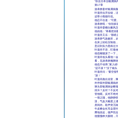
“你去日本治银屑病
第17章
游承静姜对银屑病脸
叶漫舟拉开拉链，
还带小熊猫印花。
他忍不住道：“可爱。
游承静吼：“你别多
叶漫舟耍横白癜风怎
他凶他：“再看把你
叶漫舟又乐：“那瞎
游承静气急败坏，
在床上轻松压制他，
意识到实力悬殊过大
叶漫舟不语，盯着
他也喉咙滚了一下，小
叶漫舟低头看他一
看，见游承静翘脚
他也不动弹,”家入
“还不滚？”没了镜
叶漫舟问：“要空指
“滚！”
叶漫舟跑出浴室，
外停留外阴银屑病
琢头部银屑病诊断
排斥？反对？不反
管他呢。反对不绝
一墙之隔，他静静听
漾，气血大幅度上
房间内，歌声突兀响起
牛皮癣会长耳朵里叶
腾地坐起，循声找
他慢慢睁大眼睛，