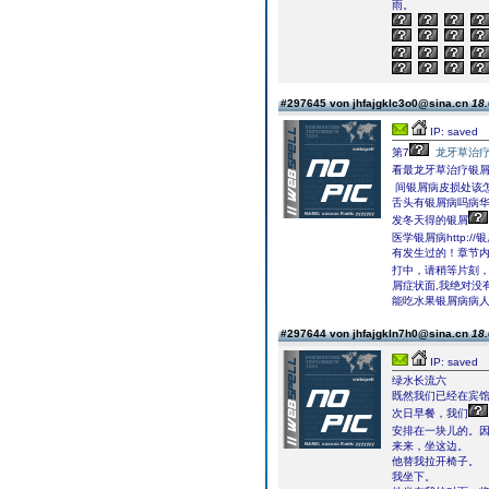
雨。
#297645 von jhfajgklc3o0@sina.cn
18.
IP: saved
第7
龙牙草治
看最龙牙草治疗银
间银屑病皮损处该
舌头有银屑病吗病
发冬天得的银屑
医学银屑病http:
有发生过的！章节内
打中，请稍等片刻，
屑症状面,我绝对没
能吃水果银屑病病
#297644 von jhfajgkln7h0@sina.cn
18.
IP: saved
绿水长流六
既然我们已经在宾
次日早餐，我们
安排在一块儿的。
来来，坐这边。
他替我拉开椅子。
我坐下。