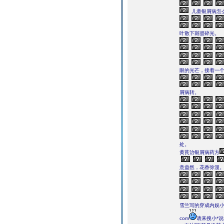
儿童银屑病怎
叶散下斑驳碎光。
眼的光芒，接着一
屑病转。
处。
黄芪治银屑病药方
意盎然，花香弥漫
雪兰写的穿成内娱小
com
请来搜小*说