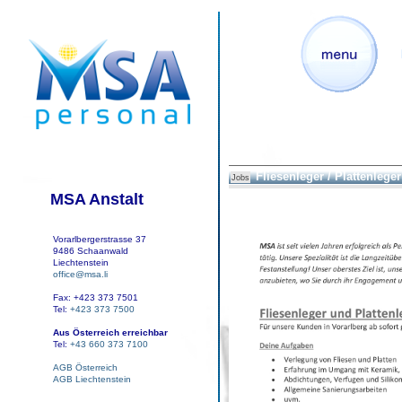
Fliesenleger / Plattenleger
Jobs
MSA Anstalt
Vorarlbergerstrasse 37
9486 Schaanwald
Liechtenstein
office@msa.li
Fax: +423 373 7501
Tel:
+423 373 7500
Aus Österreich erreichbar
Tel:
+43 660 373 7100
AGB Österreich
AGB Liechtenstein