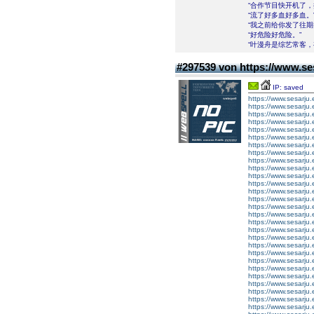
“合作节目快开机了，
“流了好多血好多血。
“我之前给你发了往
“好危险好危险。”
“叶漫舟是综艺常客，
#297539 von https://www.se
IP: saved
https://www.sesarj
https://www.sesarj
https://www.sesarj
https://www.sesarj
https://www.sesarj
https://www.sesarj
https://www.sesarj
https://www.sesarj
https://www.sesarj
https://www.sesarj
https://www.sesarj
https://www.sesarj
https://www.sesarj
https://www.sesarj
https://www.sesarj
https://www.sesarj
https://www.sesarj
https://www.sesarj
https://www.sesarj
https://www.sesarj
https://www.sesarj
https://www.sesarj
https://www.sesarj
https://www.sesarj
https://www.sesarj
https://www.sesarj
https://www.sesarj
https://www.sesarj