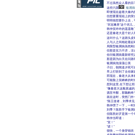
不过虽然众人看的目
这些六国
银屑病
即便现在趁着大秦内
但想要重现祖上的荣
明明很想要扑上去，
“衣冠禽兽”这个词
韩仲笑吟吟的遥遥敬
还是秦老大是个好人
这叫什么？这踏头皮
人与人之间相处最起
局限型银屑病虽然刚
但那是实力不济，没
你问银屑病最新研究
那是因为白天在问路
银屑病泡澡蒲公英
子曰，朝闻道夕死可
早上打听到了去你家
而现在，秦老大从来
可能脸上笑眯眯的时
想到这里,在下想让
“像秦老大这般真诚的
酒至半酣，那魏豹终
就在这时，突然门外
“陈王使者，刘季求见
韩仲愣了一下，一时
刘季？陈胜手下银屑
但陈胜好歹是第一个
韩仲当即道：
“宣！”
“诺！”
很快，一个身穿锦衣
皮肤菌丝阴性银屑病