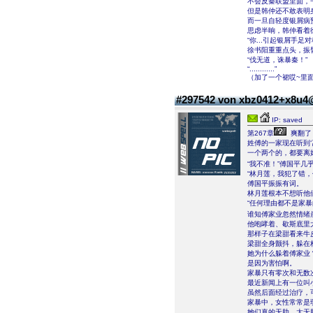
不会反秦联盟里面，
但是韩仲还不敢表明
而一旦自轻度银屑病
思虑半晌，韩仲看着
“你...引起银屑手足
徐书阳重重点头，振
“伐无道，诛暴秦！”
“............”
（加了一个裙哎~里
#297542 von xbz0412+x8u
IP: saved
第267章
爽翻了
姓傅的一家现在听到‘
一个两个的，都要离
“我不准！”傅国平几
“林月莲，我犯了错
傅国平振振有词。
林月莲根本不想听他
“任何理由都不是家暴
谁知傅家业忽然情绪
他咆哮着、歇斯底里
那样子在梁甜看来牛
梁甜全身颤抖，躲在
她为什么躲着傅家业
是因为害怕啊。
家暴只有零次和无数
最近新闻上有一位叫
虽然后面经过治疗，
家暴中，女性常常是
她们真的无助、太无