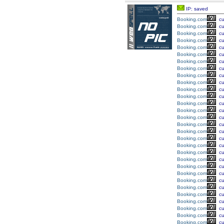
IP: saved
Booking.com
cu
Booking.com
cu
Booking.com
cu
Booking.com
cu
Booking.com
cu
Booking.com
cu
Booking.com
cu
Booking.com
cu
Booking.com
cu
Booking.com
cu
Booking.com
cu
Booking.com
cu
Booking.com
cu
Booking.com
cu
Booking.com
cu
Booking.com
cu
Booking.com
cu
Booking.com
cu
Booking.com
cu
Booking.com
cu
Booking.com
cu
Booking.com
cu
Booking.com
cu
Booking.com
cu
Booking.com
cu
Booking.com
cu
Booking.com
cu
Booking.com
cu
Booking.com
cu
Booking.com
cu