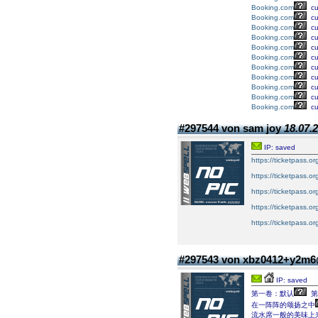
Booking.com
cu
Booking.com
cu
Booking.com
cu
Booking.com
cu
Booking.com
cu
Booking.com
cu
Booking.com
cu
Booking.com
cu
Booking.com
cu
Booking.com
cu
Booking.com
cu
#297544 von sam joy
18.07.2
IP: saved
https://ticketpass.or
https://ticketpass.or
https://ticketpass.o
https://ticketpass.o
https://ticketpass.or
#297543 von xbz0412+y2m
IP: saved
第一卷：默认
第
在一阵阵的颂扬之中
流水席一般的美味上