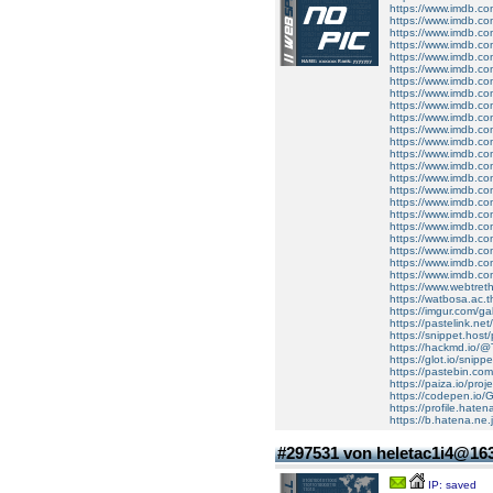
https://www.imdb.co
https://www.imdb.co
https://www.imdb.co
https://www.imdb.co
https://www.imdb.co
https://www.imdb.co
https://www.imdb.co
https://www.imdb.co
https://www.imdb.co
https://www.imdb.co
https://www.imdb.co
https://www.imdb.co
https://www.imdb.co
https://www.imdb.co
https://www.imdb.co
https://www.imdb.co
https://www.imdb.co
https://www.imdb.co
https://www.imdb.co
https://www.imdb.co
https://www.imdb.co
https://www.imdb.co
https://www.imdb.co
https://www.webtretho
https://watbosa.ac.t
https://imgur.com/ga
https://pastelink.net
https://snippet.host/
https://hackmd.io/
https://glot.io/snip
https://pastebin.co
https://paiza.io/p
https://codepen.i
https://profile.hate
https://b.hatena.n
#297531 von heletac1i4@1
IP: saved