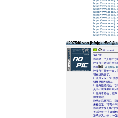
https://www.sesarj
https://www.sesarj
https://www.sesarj
https://www.sesarj
https://www.sesarj
https://www.sesarj
https://www.sesarj
https://www.sesarj
https://www.sesarj
https://www.sesarj
https://www.sesarj
https://www.sesarj
https://www.sesarj
#297540 von jhfajgklr5e0@s
IP: saved
第17章
游承静一个人靠广东
叶漫舟在床边往他挥挥
游承
银屑病崔勇
叶漫舟打量他一会，
现在也快昏了。
叶漫舟又问：“听说你
明显是刚刚听说。
叶漫舟连着问他：“那
臭小子烧成银白癜风
叶漫舟看着他，轻声
神经病吧。
游承静忍无可忍，别
朱穆空道：“不是你
游承静大惊无锡二院
“你昏迷时一直在喊
游承静又大惊：“一派