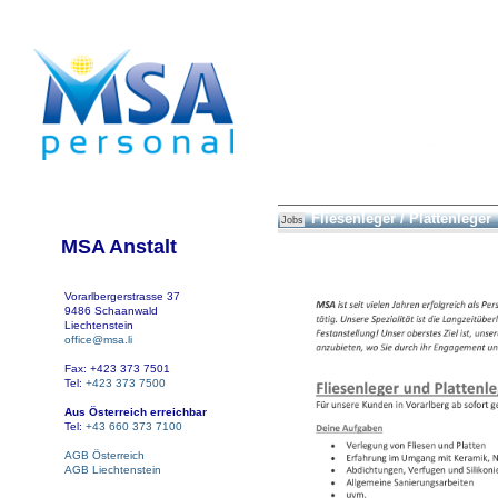
Fliesenleger / Plattenleger
Jobs
MSA Anstalt
Vorarlbergerstrasse 37
9486 Schaanwald
Liechtenstein
office@msa.li
Fax: +423 373 7501
Tel:
+423 373 7500
Aus Österreich erreichbar
Tel:
+43 660 373 7100
AGB Österreich
AGB Liechtenstein