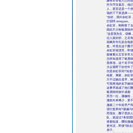
娜将军带着人已经
作为节目嘉宾，他
人，甚至还是一个坐
场的下下策选择―
“你好，我叫余虹菲
打招呼,ismqyaix。
余虹菲，刚刚拿了
因此不少粉银屑病
“这是我先生，胡枫
过人挺好的，之后有
胡枫常年扎驻在电
尬，毕竟在这个圈
余虹菲很漂亮，即便
能够看出五官非常
怎样知道得了银屑
燕将池，这个名字对
大众视野下好些年
但是余虹菲却?知道
啥家、弗家，余虹菲
只不过她出道早，
可燕将池的名字她却
这事早就成了他们
银屑病特效针成都
而另一位，澈穆桓，
澈姓向来稀少，更
澈家二十年前早产而
强行抚养却?肠漏与
而现在，圈子里的
队，就连法?务部团
谁都知道，哪怕澈穆
更何况，即便?除
弟子。