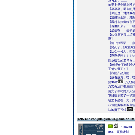
燕将池：“……”
哈里卜是个嘴上没
【草草草，新来的
【你们这一对好像
【震撼我全家，奥
【看起来好像特别
【百度回来了……
【是他啊……他平
【so银屑病加上结
啊】
【何止好说话……
【笑死了，扒拉扒拉
【这么一号人，却
【啊啊是噢！！！这
四章蠕动的老乌龟…
【[就是他了]\[
王都知道了！】
【我的产品真的…
【越看越真，嘿，
第36章
万人嫌
万艾灸治疗银屑病
用完了午靶向介入治
节目组拿出了一早准
哈里卜坐在一旁，好
菲送的剪纸画被当场
缺地挪开视线,
#297487 von jhfajgklh7u1@sina.cn
18.
IP: saved
054、领袖计划