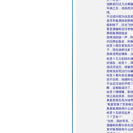
他眼底闪过几分揶
车祸之后，他虽然
情。
不过或许因为信息
燕寻常银屑病初期
能刺络下，目光飞
要是澈穆桓还没有
脚底银屑病脱皮
燕将池轻咳一声，矜
仍旧厚起脸皮，利
哈里卜闻言更加高兴
子，现在就鲜活多了
燕将池弯起嘴角，
哈里卜又立刻转向
好朋友，哈里卜，我
他话没说完，便被
燕将池东莞治疗白癜
哈里卜看向坐在澈穆
丝不自然，他顿时
不会还没追到手吧
断，这都能成功了
哈里卜咂咂嘴，那他
快让叔叔亲亲，你好
奥塞里闻言高兴地弯
“奥塞里饿了苦菜根
奥塞银屑病用什么
哈里卜见状笑起来，
了？艾布？”
“当然，我的哥哥。
澈穆桓则看向坐在
拿对银屑病有什么