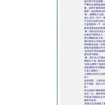
他们用卡车拉钱啊
严重的点滴型银屑
秦，如果不能找回来
秦晋一边拍着他们
“唉，我哪有什么钱
放心,卓正一扫了一
不过你们也别太担
只是我想问一下，你
麦克理激动的拉银
“秦！我问过目击证
击者说可能有女人
他们佩戴的是土铳，
我们初步认为他们
同时断定这是一件有
秦晋任由他握住手
“这些你不用说我都
麦克理不解道：
“秦，我们怎么可能
秦晋白了他一眼没
“这特么摆明了就是
你银屑病打针间隔
不是八家银行！
八国银行的支行总
库？
这些连我，上海市
至于劫匪，他们只
举！
特么的银行都银屑病
此言一出，顿时所
毕竟这口锅实在太
秦晋无奈道：
“那你们总共被抢了