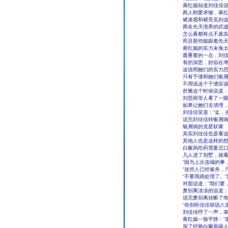
蒋红嫣知道刘佳佳说
两人刚要求饶，蒋
褚凌霜和褚亮见到
两名先天境界的武
怎么看都有点不真
而且那些能跟着先
蒋红嫣的实力未免
最重要的一点，刘
有的深思，好似在
这说明她们的实力恐
只有于倩和她们银
不用说这个于倩应
舒雅这个时候说道：
刘思雨等人看了一
如果让她们去清理
刘佳佳笑道：“走，
说完刘佳佳转银屑
银屑病的克星软膏
其实刘佳佳也是看
其他人也是这样的
白癜风吃药需要忌
几人进了别墅，就
“因为上次连城的事
“这些人已经被杀，
“不要我就处理了。
对面说道：“我们要
萧别离淡淡的说道：
说完萧别离挂断了电
“你别听佳佳胡说八
刘佳佳哼了一声，
蒋红嫣一脸平静：“
加了经验白癜风病人