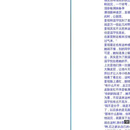
感觉强哥现在的状态
刚说完，一个转弯
湿疹银屑病备孕
潘强眼神凌厉，直视
此时，公园里。
姜瑶和温宇忱到了
就是万一惊起几对
姜瑶其实不太想来
但是温宇忱喜欢。
在家里附近根本没地
过气来。”
姜瑶最近也有这种感
她就不懂，别的同
可是，她知道身上
会，其实是为了跟
温宇忱拉着她的手
上次是他们第一次
大脑皮层，让他今
所以才让人传小纸
他看了看左右，这时
姜瑶脸上通红，眼睛
“有什么不对，反正
皮肤发红不痒是银
“你妈妈知道了，她
为重，不应该来这种
温宇忱有点不高兴，
“我不是分手，就是
了，以后多的是见面
“那有什么影响，你
他说完，就要亲下
就在这时,第6章
“哟,石之妍从自己