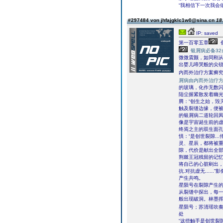
“我相信下一次我会
#297484 von jhfajgklc1w0@sina.cn
18
IP: saved
第一百零五章
银屑病必备32
微微震颤，如同刚
出婴儿啼哭般的尖锐
内而外治疗方案癣究
屑病由内而外治疗
的玻璃，化作无数
陆尘握紧散发着幽
腾：“创生之始，毁
触及裂缝边缘，便被
的银屑病二道轮回凤
像是宇宙诞生前的虚无在
终焉之主的双生面
惧：“是创世裂隙.
灵、星辰，都将被重
隙，代价是献出全部
荆棘王冠残留的记
将自己的心脏剜出，按
抗.对抗虚无...
产生共鸣。
星陨号在裂隙产生
从裂缝中探出，每
般出现破洞。林墨
星陨号；苏清瑶吹
处
“这些触手是创世裂