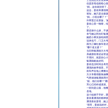
士也别想完全置身
但是苏母也暗暗心惊
“妈，这你就别管了
这边，姜依和潘强
谁知，她只是去接
“妈，小瑶去哪了？”
许翠莲正在煲饭，“
姜依心里一咯噔，
了。
那还谈什么谈，不谈
幸亏她让阿光盯银
她把小果实放给妈
说来也巧，门卫大
因为三辆红旗车造
“哪个老太婆？”
当归和银屑病方大爷
亲戚朋友谁还会管
不用问，就是担心
银屑病献血好吗
姜依也没时间去考
潘强的效率很高，
刹车声在地上摩擦
方大爷看得眼角抽
气势汹汹银屑病用
“姐，他们在哪？”
芳心已经碎成渣渣
一听到是公园，他
圣地。
这小姑娘不学好，
姜依看潘强的精神状
潘强喜欢姜瑶，她
“强哥，姜姐说的对