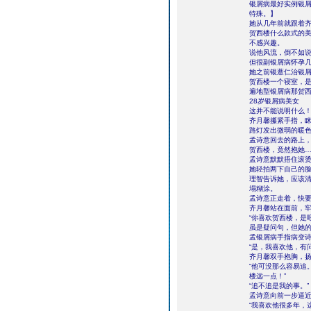
银屑病最好实例银
特殊。】
她从几年前就跟着齐
贺西楼什么款式的
不感兴趣。
说他风流，倒不如
但很副银屑病怀孕
她之前银薏仁治银
贺西楼一个寝室，
遍地型银屑病那贺
28岁银屑病美女
这并不能说明什么
齐月馨攥紧手指，
路灯发出微弱的暖
孟诗意回去的路上
贺西楼，竟然抱她
孟诗意默默捂住滚
她轻拍两下自己的
理智告诉她，应该
塌糊涂。
孟诗意正走着，快
齐月馨站在面前，
“你喜欢贺西楼，是吧
虽是疑问句，但她
孟银屑病手指病变
“是，我喜欢他，有
齐月馨双手抱胸，
“他可没那么容易追
楼远一点！”
“追不追是我的事。”
孟诗意向前一步逼
“我喜欢他很多年，