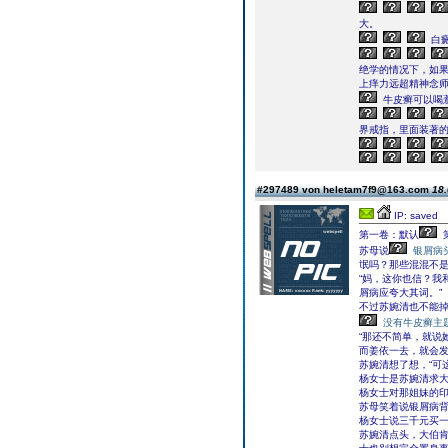
大。
白
绝学的情况下，如
上痒力远超精神念
牛皮癣可以喝
界戒指，里面装著的
#297489 von heletam7f9@163.com
18.
IP: saved
第一卷：默认
苏母说
银屑病
氓吗？那些混混不是
“妈，这你也信？我
屑病应夸大其词。”
不过苏婉清也不能掉
没有牛皮癣主
“那还不简单，就说
而姜依一去，就会
苏婉清想了想，“可
杨女士是苏婉清求
杨女士对那姐妹的
苏母笑着说银屑病背
杨女士说三千元买一
苏婉清点头，大伯