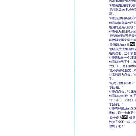
头皮银屑病可以办
“那徐校银屑病常见
“借着这次的卡袋失
吗？”
“前提是你们能接受
丝嘉莉惊喜得欢呼雀
银屑病皮屑死的校长
林晓极力把目光从
“但我做领袖可是很
能撩骚龙国女学生等
“没问题,第66章
“你还是先去银屑病
项决议吧，这个拿着
林晓递给她一个对
丝嘉莉接到手中，
“太好了，这下可以
“也不要那么频繁，
丝嘉莉用力点头，“
子。”
“是吗？他们在哪？”
“贝公楼。”
林晓点点头，转身
丝嘉莉忽的抓住他
“千万小心，我的王
“我会的。”
林晓有些尴尬的点
果然，刚一走出卫
“欧免疫力
银屑
矜持完全不一样，
想疯了吧！”
........