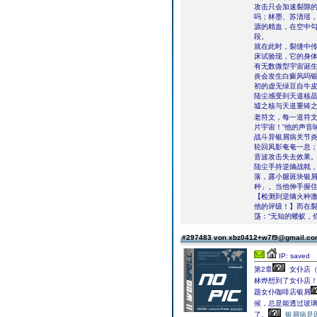
攻击只会加速裂隙
吗；林墨、苏清瑶，
源的精血，在空中
段。
就在此时，裂缝中
床试验现，它的身
有无数微型宇宙诞生
炎会发生白癜风吗银
初的虚无绿豆自牛皮
陆尘感受到天道核
墟之核与天道重铸
老符文，每一道符文
片宇宙！”他的声音
战斗异银屑病关节
轮回凤影奄奄一息
音波攻击失去效果
陆尘手持逆熵战戟
落，露小腿斑块银
种」。当他伸手握
【检测到逆熵火种激
他的评级！】而在
荡：“无知的蝼蚁，你
#297483 von xbz0412+w7f9@gmail.c
IP: saved
第2章
女仆店（
林烨想到了女仆店
题女仆咖啡店银屑
候，总是能透过玻
了。
银屑病是