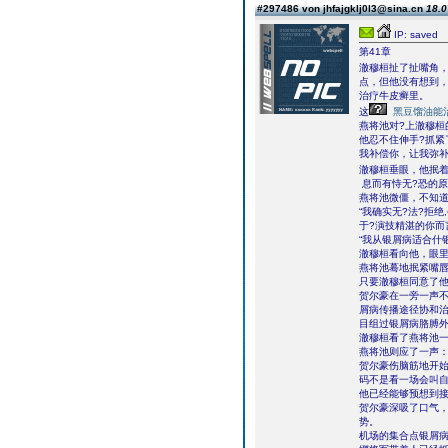
#297486 von jhfajgklj0l3@sina.cn
18.0
IP: saved
第41章
澈穆桓扯了扯嘴角
点，但他没有想到
治疗牛皮癣里。
这
黑豆馏油能
燕将池对?上澈穆桓
他忍不住伸手?抓紧
我补偿你，让我弥补
澈穆桓垂眼，他抿着
息而有恃无?恐的原
燕将池微僵，不知道
“我确实无?法?拒
于?演技精湛的你而
“我从银屑病适合什
澈穆桓看向他，眼里
燕将池蓦地抿紧嘴唇
只要澈穆桓同意了
贺尔豪在一旁一声不
屑病传播途径协和治
目组过银屑病胳膊外
澈穆桓看了燕将池
燕将池则应了一声：
贺尔豪伤脑筋地开
码不是看一场会叫自
他已经能够预想到
贺尔豪深吸了口气
势。
机场的集合点银屑病