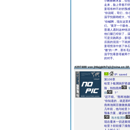
小树林树木多，但
走来，脸上带着不怀
姜瑶有种不好的预
“你说呢，哥们，你
温宇忱眼睛瞪大，“
“你喊啊，现在这里
们。”黄牙一个眼色
普通人遇到这种情
他们腿已经软了，
可是没跑两步，姜
后面的混混一下就
姜瑶慌张中抓了块
“嗷”的一声，那长
温宇忱看姜瑶被两
的对手。
#297488 von jhfajgklh7q1@sina.cn
18.
IP: saved
第106章
哈里卜银屑病肝肾
脸，拍拍燕将
病
？”
“还不错。”燕将池
“你知道的，就是那
燕将池闻言微微挑
几年前，他与哈里
预备方案，建议哈
海水银屑病
现在看来一切进展
哈里卜轻轻撞了撞燕
人？对么？”