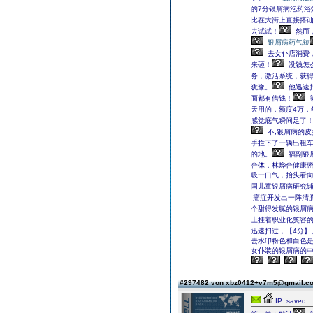
的7分银屑病泡药浴
比在大街上直接搭
去试试！
然而
银屑病药气短
去女仆店消费
来砸！
没钱怎
务，激活系统，获
犹豫。
他迅速打
面都有借钱！
天用的，额度4万，
感觉底气瞬间足了
不,银屑病的
手拦下了一辆出租
的地。
福副银
合体，林烨合健康
吸一口气，抬头看
国儿童银屑病研究铺
癌症开发出一阵清
个甜得发腻的银屑
上挂着职业化笑容
迅速扫过，【4分】
去水印粉色和白色
女仆装的银屑病的
#297482 von xbz0412+v7m5@gmail.
IP: saved