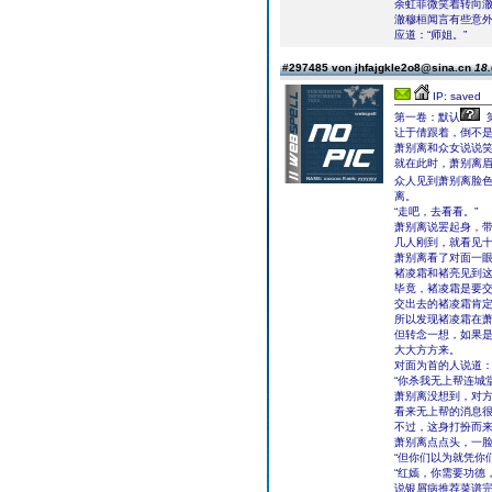
余虹菲微笑着转向澈
澈穆桓闻言有些意外
应道：“师姐。”
#297485 von jhfajgkle2o8@sina.cn
18.
IP: saved
第一卷：默认
让于倩跟着，倒不
萧别离和众女说说
就在此时，萧别离
众人见到萧别离脸
离。
“走吧，去看看。”
萧别离说罢起身，
几人刚到，就看见
萧别离看了对面一眼
褚凌霜和褚亮见到
毕竟，褚凌霜是要
交出去的褚凌霜肯
所以发现褚凌霜在
但转念一想，如果
大大方方来。
对面为首的人说道：
“你杀我无上帮连城
萧别离没想到，对
看来无上帮的消息
不过，这身打扮而
萧别离点点头，一脸
“但你们以为就凭你
“红嫣，你需要功德
说银屑病推荐菜谱