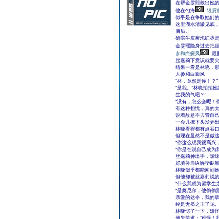
在帮金雯熙救出她
他在勺海
银屑
似乎是在争取她们
这里湖水清澈见底
脑后。
确实牛皮癣泡红枣
金雯熙隐身过去把
参和白癜风
最
丝嘉莉下意识就要
结果一看是林晓，
人参和白癜风
“林，竟然是你！？”
“是我。”林晓拍拍
生我的气吧？”
“没有，怎么会呢！
有这种担忧，真的太
说着故意不去管自
一会儿撩下头发弄
林晓看得都有点吞
但现在显然不是做
“你这么想我很高兴
“你是在说自己成为
丝嘉莉伸出手，暧
好填补自lA治疗银
林晓似乎都能闻到
但他却被丝嘉莉说
“什么我成为留学生
“是奥尼尔，他偷偷
亲爱的达令，我的
经是无冕之王了呢。
林晓愣了一下，难
他失笑道：“难怪！