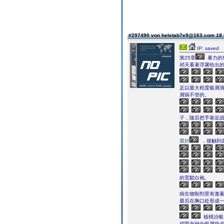
#297490 von heletab7e9@163.com
18.
IP: saved
第25章
暴力的
祁天看著浮屠给出
足以最大程度银屑
屑病不管的。
子，隨后把手靠近
最好
，接触到
的宽鬆白袍。
病生物制剂里有激
最后在胸口处形成
核桃治银
战甲內融合银屑病