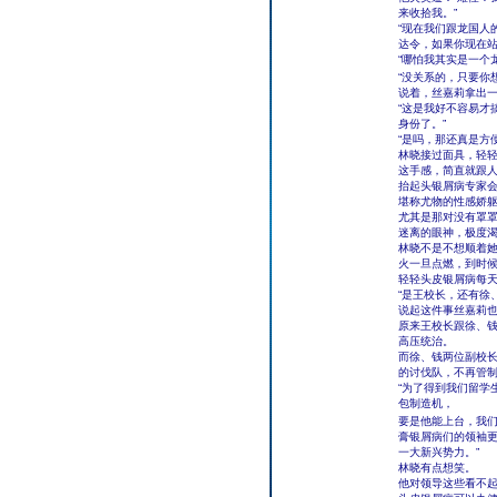
来收拾我。”
“现在我们跟龙国人
达令，如果你现在站
“哪怕我其实是一个
“没关系的，只要你
说着，丝嘉莉拿出
“这是我好不容易才
身份了。”
“是吗，那还真是方
林晓接过面具，轻
这手感，简直就跟
抬起头银屑病专家
堪称尤物的性感娇
尤其是那对没有罩
迷离的眼神，极度
林晓不是不想顺着
火一旦点燃，到时
轻轻头皮银屑病每天
“是王校长，还有徐
说起这件事丝嘉莉
原来王校长跟徐、
高压统治。
而徐、钱两位副校
的讨伐队，不再管
“为了得到我们留学
包制造机，
要是他能上台，我们
膏银屑病们的领袖
一大新兴势力。”
林晓有点想笑。
他对领导这些看不