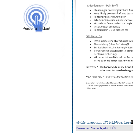
(
Größe angepasst: 1754x1240px, jpeg
)
n/a
Bewerben Sie sich jetzt
: