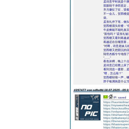
孟诗意平时就是个脾
双眼睛干净而坚定
齐月馨怔了怔，望
不一会儿，贺西楼
袋。
孟淮礼停下笔，侧头
贺西楼眉头轻蹙：“
牛皮癣能不能吃臭
“面包吗？”孟淮礼
贺西楼又看到蒋越桌
蒋越还在往嘴里塞，
“对啊，诗意老妹儿
贺西楼又把阴沉的
陆世杰贱兮兮地指了
“……”
夜色浓稠，晚上十
孟诗意已经爬上床
看到消息一霎那，
“喂，怎么啦？”
贺西楼轻嗤一声，
脖子银屑病是什么“
#297477 von sdfsdfd
18.07.2025 - 05:3
IP: saved
https://hauntedma
https://mysweethea
https://knockoutfin
https://onlyyouep1
https://dramaechoe
https://pitbabeep1
https://thenextprin
https://khaiorsupe
https://khaiorcurse