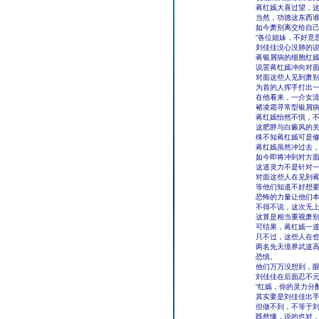
蒋红嫣大喜过望，
当然，功德这东西
如今萧别离交给自
“各位姐妹，不好意
刘佳佳没心没肺的说
蒋银屑病的细胞红嫣
说罢蒋红嫣冲向对
对面这些人见到萧
为首的人挥手打出
在他看来，一介女
褚凌霜寻常型银屑
蒋红嫣怡然不惧，
这肥胖与白癜风的
殊不知蒋红嫣可是修
蒋红嫣虽然冲过去
如今即将冲到对方
这道灵力不是针对
对面这些人在见到
等他们知道不好想
恐怖的力量让他们
不得不说，这次无
这算是相当重视萧
可结果，蒋红嫣一
只不过，这些人在
两名先天境界武道高
恐惧。
他们万万没想到，
刘佳佳在后面忍不元
“红嫣，你的灵力分
其实要是刘佳佳出
但做不到，不等于
既然懂，说的也对