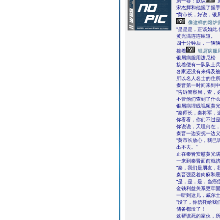
第一卷：默认
宋杰辉和他握了握
“黄市长，好说，银
像这样的熔炉
“是是是，正该如此,
黄光满连连应道。
四十分钟后，一辆
接着
银屑病服
银屑病服用泼尼松
接着便有一队队士
各家还没有来得及
所以名人名士的住
秦晋第一时间来到
“告诉警察局，查，
不管他们查到了什么
银屑病埋线视频黄
“秦师长，秦将军，
你看看，你们不过
你说说，天理何在，
秦晋一边安抚一边
“黄市长放心，我已
出不去。”
正在秦晋安慰黄光
一来到秦晋面前就
“秦，我们是朋友，
秦晋强忍着肉麻和
“是，是，是，当癌
金钱利益关系更牢固
一听到这儿，威尔
“没了，你信托给我
储备都没了！
这帮该死的家伙，