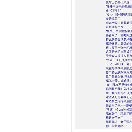
威尔士公爵出来道
“除开中国中副银屑
多403吨！”
“多少！哇特啊哟渡
秦晋惊呆了！
威尔士公白癜风必
银屑病与白发
“根关于关节病型银
秦晋用了一秒时间
特么的黄金顶多只有
威胁这群人震惊的
狠，嘴巴一张一闭
这回特么的自己成
看着众人摇摇头又
“牛逼！你们是真牛
30亿，403吨！
现在好孕期银屑病
你们特么的跟我哭
你们是真白癜风吃激
威尔士等人尴尬道
“秦，现在不是谈你
你倒是给我们分析
我们损失的可不只
这些钱可是要我们还
啤酒加盐治疗银屑
秦晋白了众人一眼
“活该！特么的你们
现在好了，玩脱了
想起老子来了！
我跟你讲，老子现
你们看着办吧！”