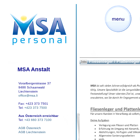
Fliesenleger / Plattenleger
Jobs
MSA Anstalt
Vorarlbergerstrasse 37
9486 Schaanwald
Liechtenstein
office@msa.li
Fax: +423 373 7501
Tel:
+423 373 7500
Aus Österreich erreichbar
Tel:
+43 660 373 7100
AGB Österreich
AGB Liechtenstein