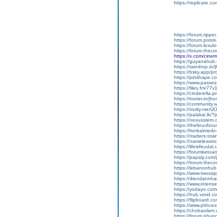
https://replicate.co
https://forum.rippe
https://forum.potok
https://forum.lexu
https://forum.thec
https://x.com/cin
https://guyanahub
https://raindrop.i
https://bsky.app/pro
https://pinshape.
https://www.passe
https://files.fm/77
https://cinderella
https://tooter.in/
https://community
https://multy.me/lJ
https://palakai.lk/
https://nexusstem.c
https://thelinuxfo
https://herbalmeds
https://matters.tow
https://namelessmc
https://lifeisfeudal.
https://forumketoan
https://papaly.com
https://forum.theco
https://lebanonhu
https://www.twos
https://diendannha
https://www.inten
https://yodayo.co
https://hub.vroid
https://flipboard.co
https://www.prince
https://chobaolam.
https://forum.phuo