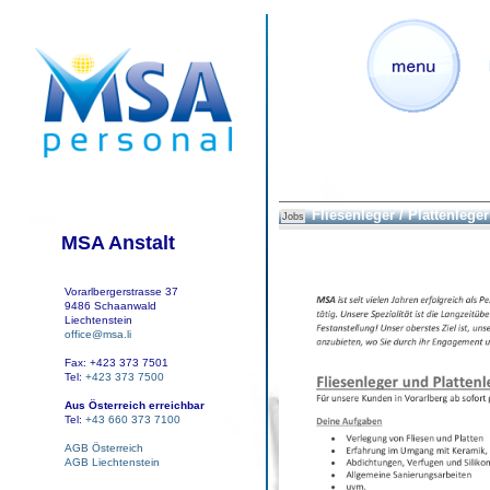
Fliesenleger / Plattenleger
Jobs
MSA Anstalt
Vorarlbergerstrasse 37
9486 Schaanwald
Liechtenstein
office@msa.li
Fax: +423 373 7501
Tel:
+423 373 7500
Aus Österreich erreichbar
Tel:
+43 660 373 7100
AGB Österreich
AGB Liechtenstein