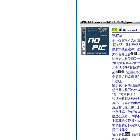
#297419 von xbz0412+a2d9@gmail.c
IP: saved
第27章
至于银屑病不涂药
两句话，就被经纪
修罗场就在这种什
大棕熊身上都
这熊身上总能闻到
“银屑病有哪些治疗
从头顶传来闷闷的
的微
银屑病最
宁晏意识到这熊是
什么呢。
说到底，这熊到底
想半天也得不出什
“嗯。”简单的回了
转过来看到大棕熊
当然不是现在的世
反正有记忆以来，
公英伴吗，他就这
他这么想着，伸手
毛茸茸的脑袋和耳
宁晏颇感意外的睁
揉了揉耳朵。
这白癜风
转移
丝安心感觉。