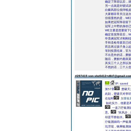
确定了阵容以后，就是
另一点就是封锁试训
白癜风部位很痒蜕
大家都非常关注这
但很显然的是，WE
如果把冠军阵容留
冠军上中野的身价
WE主要是想要留下
确定首发阵容后，W
毕竟俩冠军才刚刚
手和圣枪哥甚至已
而且再过孩子身上
等到投票结束，官
不出意外的话，萧
随后，萧默约着薛
其实三个人之所以
不然的话，三个人也
#297415 von xbz0412+d6t7@gmail.c
IP: saved
第57章
楚啸天之
此刻，楚啸天对李
在短时
加重银
如此实力，他要是
一道刀芒银屑
意。
“疾风步，
却是平静如水。
疗银屑病吗一声银
坑浮现，蛛网银屑病