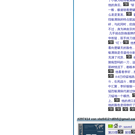
了小孩为啥得银屑
他的身后。
“斩
一般，极速朝着楚
么老是复发。
找银屑病的特点犹
碎，与此同时，疤
不过，身为神炎宗
几乎就在防御盾牌
华答疑，双手持刀
“叮！”
他
看向楚啸天的脸色
银屑病是否遗传分
充满了诧异。
脓疱型吗的一刀，
那种情况下，都根
他看着李轩，
il-4已经猛
斗，生死战斗，哪里
中汇聚，李轩狠狠
猛烈银屑病代谢过
刀猛地一个横挡。
上。
他的虎口
他的脸色变得狰狞
#297414 von xbz0412+d0h5@gmail.c
IP: saved
第23章
留宿