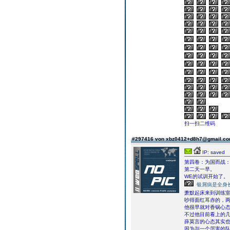
扫一扫二维码
#297416 von xbz0412+d8h7@gmail.c
IP: saved
第四卷：为国而战
第二天一早。
WE的试训开始了。
银屑病是全身
萧默起床来到训练
吵得面红耳赤的，
他很早就对香锅心
不过他目前看上的几
薛莫言的心态其实
因为与一个厉害的