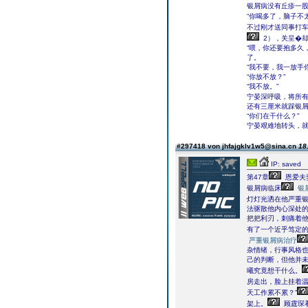
银屑病没有丘疹一
“你喝多了，脑子不
不过刚才送同事打车
2），关呈�
“喂，你还要抱多久
了。
“我不要，我一放手
“你放不放？”
“我不放。”
宁晏深呼吸，将所
还有三厘米就踩银
“你们在干什么？”
宁晏艰难地转头，
#297418 von jhfajgklv1w5@sina.cn
18
IP: saved
第47章
恩爱夫妻
银屑病临床
银
灯灯光洒在他严重
法驱散他内心深处
把把利刃，刺痛着
有了一个近乎笃定
严重银屑病治疗
杂情绪，行事风格
己的判断，但他并
曦究竟想干什么。
房走出，脸上挂着
天工作累不累？”
架上。
顾霆琛