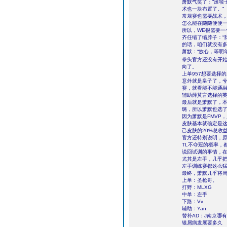
萧默气笑了：“滚犊
术也一块布置了。”
常规赛也需要战术
怎么能在随随便便
所以，WE很需要一
齐任缩了缩脖子：“
的话，咱们就没有多
萧默：“放心，等明
拳头官方还没有开
向了。
上单957想要选择
意外就是皇子了，
赛，就看能不能通
辅助薛莫言选择的
最后就是萧默了，本
璐，所以萧默也选
因为萧默是FMVP
皮肤基本就确定是这
己皮肤的20%总收
官方还特别说明，原
TL不夺冠的概率，
说回试训的事情，
尤其是左手，几乎把
左手训练赛都这么
最终，萧默几乎将
上单：圣枪哥。
打野：MLXG
中单：左手
下路：Vv
辅助：Yan
替补AD：J南京哪
银屑病发展要多久