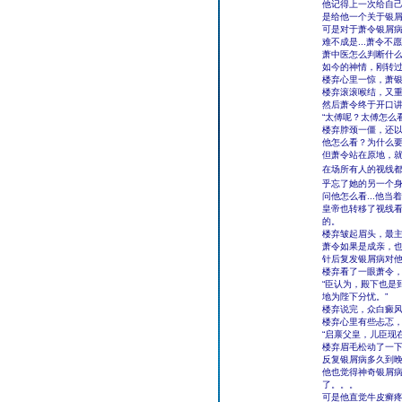
他记得上一次给自
是给他一个关于银
可是对于萧令银屑
难不成是...萧令不
萧中医怎么判断什
如今的神情，刚转
楼弃心里一惊，萧
楼弃滚滚喉结，又
然后萧令终于开口
“太傅呢？太傅怎么看
楼弃脖颈一僵，还
他怎么看？为什么
但萧令站在原地，
在场所有人的视线都
乎忘了她的另一个身
问他怎么看...他
皇帝也转移了视线
的。
楼弃皱起眉头，最主
萧令如果是成亲，
针后复发银屑病对
楼弃看了一眼萧令
“臣认为，殿下也是
地为陛下分忧。”
楼弃说完，众白癜
楼弃心里有些忐忑
“启禀父皇，儿臣现
楼弃眉毛松动了一
反复银屑病多久到
他也觉得神奇银屑
了。。。
可是他直觉牛皮癣