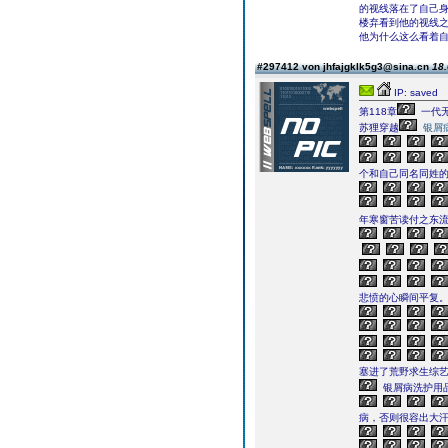
的视线落在了自己
楼弃看到他的视线
他为什么这么看着
#297412 von jhfajgklk5g3@sina.cn
18.
IP: saved
第118章
一代
苏狸穿越
银屑
个和自己同名同姓
年寒窗苦读付之东流
悲愤的心瞬间平复
塞进了荒野求生综
银屑病洗护用
病，否则很容出大