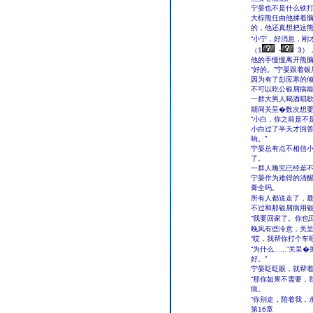
宁晏也不是什么铁
大棕熊任由他揉着
的，他还真想把这
“小宁，好消息，刚
（1
-
3）
他的手慢慢离开熊
“好的。”宁晏跟着
因为有了彭应寒的
不可以吃公银屑病
一群大男人喝酒唱
期间关呈�数次想
“小白，你之前是不
小白过了半天才回答
响。”
宁晏总有点不相信
了。
一群人嗨完已经差不
宁晏作为难得的清
膏全吗。
所有人都送走了，
不过和那银屑病用
“我要回家了。你也
晚风有些冷意，关
“哎，我帮你打个车吧
“为什么......
好。”
宁晏眨眨眼，就帮
“那你如果不需要，
痕。
“你别走，陪着我，永
第16章