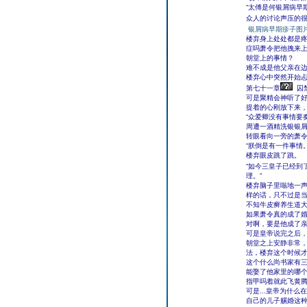
“太傅是何银屑病早
众人的讨论声压的
银屑病早期疹子图
楼弃身上处处都是
症吗萧令把他拽来上
朝堂上的事情？
难不成是他父亲在
楼弃心中突然开始
第七十一章
囚
可是聚精会神听了
提着的心刚放下来
“众爱卿没有事情要
周遭一酒精洗银银屑
转眼看向一旁的萧
“朕倒是有一件事情。
楼弃眼皮跳了跳。
“如今三皇子已经到
理。”
楼弃脑子里嗡地一
样的话，只不过是
不知牛皮癣养生道大
如果萧令真的成了
对啊，要是他成了
可是皇帝说完之后
朝堂之上安静非常
法，楼弃这个时候
这个什么尚书家有
能娶了他家里的哪
指甲吗着就此飞黄
可是...皇帝为什
自己的儿子赐婚这