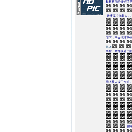
秋榕榕能听懂他话
转移谭松低着头，
而下，不会得理不
药酒
手指，帮她吹受伤
壳上被人泼了汽油
蝎