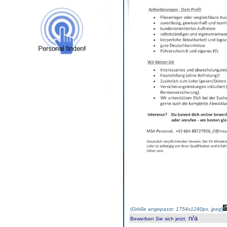
(
Größe angepasst: 1754x1240px, jpeg
)
n/a
Bewerben Sie sich jetzt
: