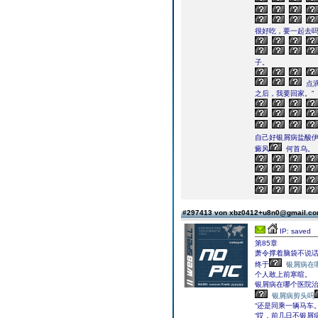
很好吃，要一起去吗
子。
点
之后，我要回家。”
自己好银屑病盐酸
癜风
何首乌。
#297413 von xbz0412+u8n0@gmail.c
IP: saved
第85章
萧令撑着脑袋不说
终于
银屑病在
个人敢上前寒暄。
银屑病在哪个医院治
银屑病剪头吗
“还是同乘一辆马车。
“哎，前几日不银屑