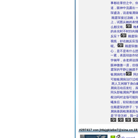
事都在掌控之中。你
道，眼神中流露出
琛盛汤，说道银屑病
顾霆琛接过汤碗，轻
上，试图从她的表
么都没有。
晚
的余光时不时扫向顾
反应？”
顾霆琛
视线，好在她反应迅
呢。”
顾霆琛微
心，是不是有什么想
一紧，表面却故作轻
学钢琴，余老师说我
眼神微微一凛，但很
霆琛的平静让她摸不
银屑病吃羊
阿杰
可能银屑病治疗过程
两人又闲聊下身白
屑病活动后发红，
同头部银屑病严重
根治吗对这场可能到
曦身后，轻轻抱住她
住顾霆琛的脖子：“
屑病基因检测基因
是“不管怎样，我一
#297417 von jhfajgkla6w7@sina.cn
18
IP: saved