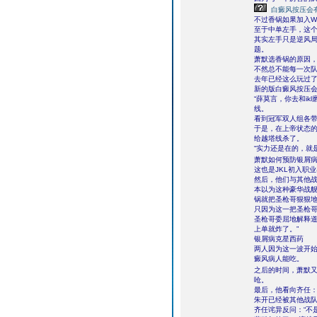
白癜风按压会
不过香锅如果加入W
至于中单左手，这
其实左手只是逆风
题。
萧默选香锅的原因
不然总不能每一次队
去年已经这么玩过了
新的版白癜风按压
“薛莫言，你去和i
线。
看到冠军双人组各
于是，在上帝状态的
给越塔线杀了。
“实力还是在的，就
萧默如何预防银屑
这也是JKL初入职
然后，他们与其他
本以为这种豪华战
锅就把圣枪哥狠狠
只因为这一把圣枪
圣枪哥委屈地解释道
上单就炸了。”
银屑病克星西药
两人因为这一波开始
癜风病人能吃。
之后的时间，萧默
呛。
最后，他看向齐任：
朱开已经被其他战队
齐任诧异反问：“不