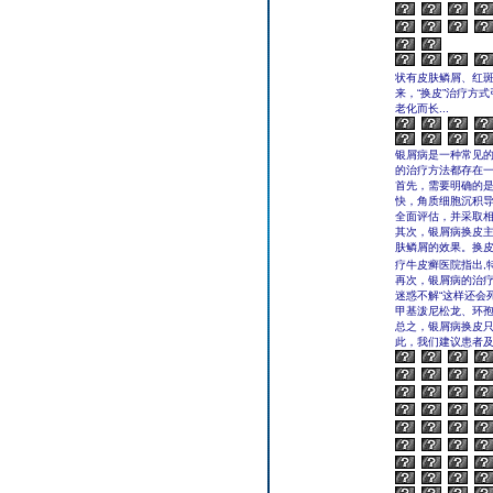
状有皮肤鳞屑、红
来，“换皮”治疗方
老化而长...
银屑病是一种常见
的治疗方法都存在一
首先，需要明确的
快，角质细胞沉积导
全面评估，并采取
其次，银屑病换皮
肤鳞屑的效果。换
疗牛皮癣医院指出,
再次，银屑病的治疗
迷惑不解“这样还会
甲基泼尼松龙、环
总之，银屑病换皮
此，我们建议患者