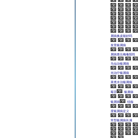
屑病换皮能好吗
发里银屑病
屑病查出梅毒阳性
马仙治银屑病
光治疗银屑病
菜煮水治银屑病
莓舌
银屑病
银屑病
结痂
度银屑病定义
常型银屑病长满