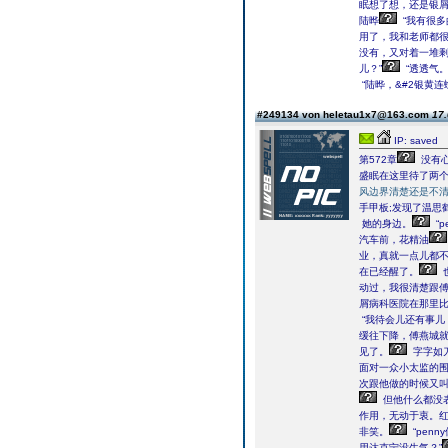
眠想了想，还是银屑
陆晔
“我有很多
用了，我和老师都很
没有，又对着一堆
儿？”
“透透气。
“陆晔，&#2银黄连
#249134 von heletau1x7@163.com
17.
IP: saved
第572章
没有心
盛眠在这里待了两个
风边界清楚还是不
手甲板;发现了温思
她的身边。
“
汽车前，花精油
业，真就一点儿都不
在已经醒了。
动过，我很清楚跟傅
屑病科医院在那里比
“我待会儿还有事儿
缓往下降，傅燕城
见了。
字字如
面对一众小太监的
次跟他做的时候又
但他什么都没表
作用，无动于衷。
非笑。
“pen
用达克宁没生气？”