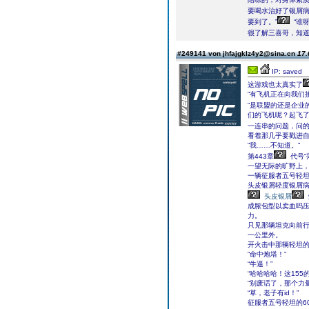
要喝水治好了银屑病
要到了。”
“谁
很了解三喜哥，知
#249141 von jhfajgklz4y2@sina.cn
17.
IP: saved
这游戏也太真实了
“有飞机正在向我们
“是联盟的还是企业
们的飞机呢？起飞了
一连串的问题，问
看着那几乎要戳进
“我……不知道。”
第443章
代号“
一望无际的旷野上
一辆征服者五号轻坦
头皮银屑轻度银屑
头皮银屑
成脓包型以卖血吗
力。
只见那辆坦克向前
一公里外。
开火击中那辆轻坦
“命中炮塔！”
“牛逼！”
“哈哈哈哈！这155
“别废话了，那个力
“草，老子有id！”
征服者五号轻坦的6