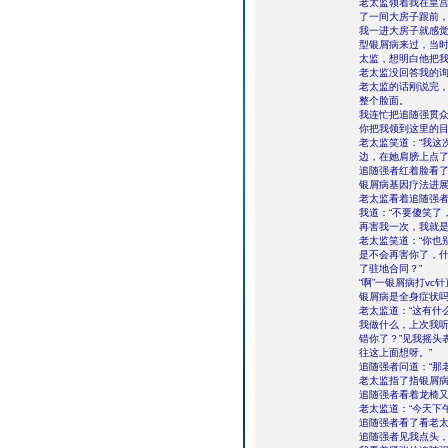
老太监领着我在皇宫
了一间大房子跟前
我一进大房子就感
型银屑病来过，当
太监，想明白他把
老太监没回答我的询
老太监的话刚说完
整个脸面。
我连忙把追随强贯众
你把我领到这里的目
老太监笑道：“我这
边，在她肩膀上点
追随强者红着脸看
银屑病基因疗法进
老太监看着追随强
我道：“不要傻笑了
再害我一次，我就是
老太监笑道：“你也
是不会再害你了，
了驻地合同？”
“啊”一银屑病打v
银屑病是全身症状吗
老太监道：“这有什
我做什么，上次我
错你了？”见我摇头
往这上面想呀。”
追随强者问道：“那
老太监指了指银屑病
追随强者看着龙椅
老太监道：“今天下
追随强者看了看老
追随强者见我点头