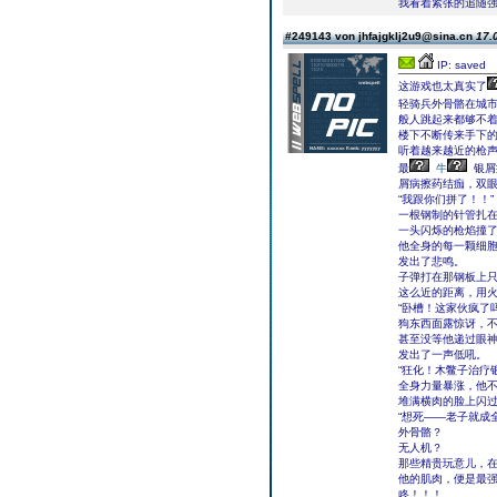
我看着紧张的追随强
#249143 von jhfajgklj2u9@sina.cn
17.
IP: saved
这游戏也太真实了
轻骑兵外骨骼在城
般人跳起来都够不
楼下不断传来手下
听着越来越近的枪
最
牛
银屑
屑病擦药结痂，双
“我跟你们拼了！！”
一根钢制的针管扎
一头闪烁的枪焰撞
他全身的每一颗细
发出了悲鸣。
子弹打在那钢板上只
这么近的距离，用
“卧槽！这家伙疯了
狗东西面露惊讶，
甚至没等他递过眼
发出了一声低吼。
“狂化！木鳖子治疗
全身力量暴涨，他
堆满横肉的脸上闪
“想死——老子就成
外骨骼？
无人机？
那些精贵玩意儿，
他的肌肉，便是最
咚！！！