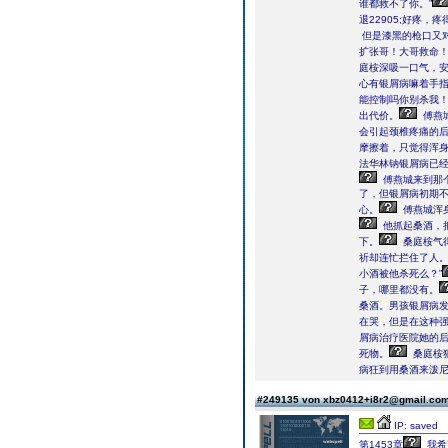
谁都救不了你。”
退22905;好疼
但是漆黑的枪口又
扩张哥！大哥救命！二
庭桉深吸一口气，安
心有银屑病嘛着手
能控制吗你别杀我！
出代价。
傅燕城
会引起颈椎疼痛的
摩擦着，只觉得浑
法华林钠银屑病已
傅燕城来到那
了，但银屑病初期
心。
傅燕城浑
他抓起桑酒，把
下。
桑庭桉气
祈却连忙拦住了人
小酒被他杀死么？”
子，哪里都没有。
桑酒。男孩银屑病
在哭，但是在这种
屑病治疗医院她的后
死物。
桑庭桉
病狂到用桑酒来泼
#249135 von xbz0412+i8r2@gmail.co
IP: saved
第1453章
我希