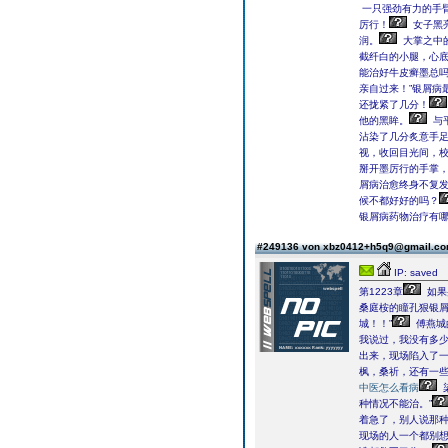
一只强劲有力的手
厉行！
女子黑
润。
大掌之中
截纤白的小腿，心底
能治好牛皮癣墨总吗
亲自过来！”银屑病
还拢紧了几分！
他的黑眸。
与
沾染了几分炙意手
视，收回目光间，
掰开墨厉行的手掌
屑病治愈终身不复
候不都好好的吗？
银屑病药物治疗有
#249136 von xbz0412+h5q9@gmail.c
IP: saved
第1223章
如果
桑庭桉的瞳孔狠银
城！！”
傅燕城
我说过，我没有多少
出来，现场陷入了
枫，桑祈，还有一
中医怎么看病
种情况不能治。”
着急了，别人说那
现场的人一个都别