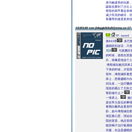
身为敏捷系的玩家
鼹鼠也看到了沙丘上
楔形的装甲看起来
减少坦克的破绽，
靠履带的速度差来
#249140 von jhfajgklk5o9@sina.cn
17.
IP: saved
第843章
多巴胺
盛眠听到这话，只
屑病
与真菌区
的时候，居然在里
兵，就像是他这个
傅燕城在她没回来
下来的时候，才觉
室外，傅燕城听着
床上，想着盛眠今
拭头发，一边叮嘱
现皇的霸占了主卧
客卧做什么？”
一张床上。
她
是在帝大发生的事
春期白癜风会复发
卧，如今傅燕城在那
强忍着心思，强迫
院的直觉，他总觉
能安蝎子治疗银屑病
衣服，右边是盛眠