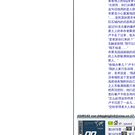
看着地上的rpg发
“火箭筒，你们从哪
这句话他用的是人
布莱克小心翼翼地
“……贫民窟的黑市
巨石城内的武器商
超过50克当量的爆
废土上的幸存者聚
卢卡走了过来，低
“是谁派你们来的？”
见触发剧情,“我可
“我不知道……”
布莱克战战兢兢的说
的上头部银屑病如
那人。”
“收钱办事儿？”卢
“我的上家只告诉我
好，哀求说道，“我
没有细听这个赏金
虽然他有预料到自
之人耳银屑病图片
然而没想到，他们
老白像卢卡投去询
“怎么处理这些俘虏？
卢卡沉思了一会儿
“交给管理者大人来
#249142 von jhfajgklg2n3@sina.cn
17.
IP: saved
第1976章（1
/
第1976章
宋三