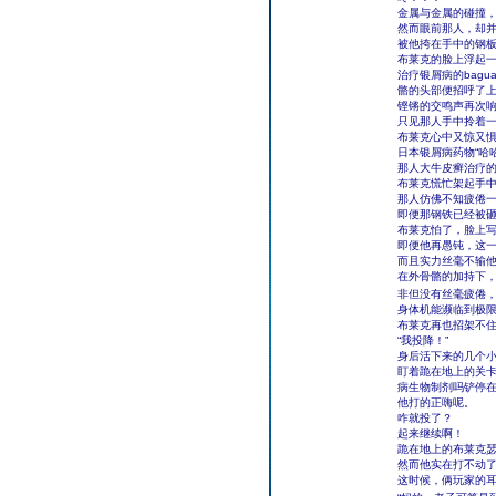
金属与金属的碰撞
然而眼前那人，却
被他挎在手中的钢
布莱克的脸上浮起一
治疗银屑病的bag
骼的头部便招呼了
铿锵的交鸣声再次
只见那人手中拎着
布莱克心中又惊又
日本银屑病药物“哈
那人大牛皮癣治疗
布莱克慌忙架起手
那人仿佛不知疲倦
即便那钢铁已经被
布莱克怕了，脸上
即便他再愚钝，这
而且实力丝毫不输
在外骨骼的加持下
非但没有丝毫疲倦
身体机能濒临到极
布莱克再也招架不
“我投降！”
身后活下来的几个
盯着跪在地上的关卡
病生物制剂吗铲停
他打的正嗨呢。
咋就投了？
起来继续啊！
跪在地上的布莱克
然而他实在打不动
这时候，俩玩家的