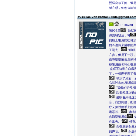
照样会杀了她。银屑
都在想，你怎么能
#249146 von xbz0412+l5f6@gmail.co
IP: saved
第907章
她就这
傅燕城皱眉，将
的脸上银屑病红斑
的耳边传来盛眠的
了进去。
“眠眠
几步，但是下一秒
病弹堪堪擦着肩膀
征银屑病各种生银
盛眠不知道在白癜
了，一根绳子递了
等到了地面，
么找过来的,银屑病
“我做的记号,
想要知道正确
盛眠看到他这虚
音，我找到他，把他
疗又捡过他手上的
场恶战。
盛眠
点滴型银屑病
你出去。”
傅燕
而银屑病头皮
的声音。
头皮银