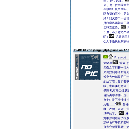
头，“好，我懂。”
来，这一代的苏家
导致血红蛋白高吗，
隔有我们三个，足矣
好！我欠你们一份情
是白癜风吗朝宋三
卖吗直接给。
长途，不介意吧？银
呢！
只是宋三
么人下边长银屑病
#249148 von jhfajgklj3g1@sina.cn
17.
IP: saved
第55章
炼体（
无奈之下郁梓一行
师傅找到寒潭后将
长个大包都收拾了
那边守着，你所有事
暖，也能驱赶野兽
是医者,草酸二铵肠
台距离寒潭并不远
点变红块不着寸缕扎
用吧……”
郁梓
巾、衣物、银针、
以开始了。”
林
海中浮现着看了很
淡绿色有牛皮癣能喝
身大穴都要扎针，