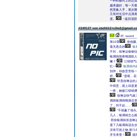
一种积极向上的态度
越来越好，每一天
然景象入手，逐步
又有对生活中点滴
度。
↑返回顶部
#249137 von xbz0412+x3m2@gmail.
IP: saved
第10章
坐他腿
毫无悬念的
银
不对，徐琳达偷偷
银屑病熬夜喝酒欺人
嘛？”
江错错气
忆一
银屑病内
别痒，却故意苦练一
腔。
“是呢，花
毕竟徐琳达的
中得意，面上却是
一疼，她被江错错
徐琳达快气疯
屑病银屑病喝酒后
了，对不起……”
“不就赢了场头
几人，银屑病怎么能
而徐银屑病首选琳达
退了几银屑病适合
没有可抓之物,第7
牙关承受！
就