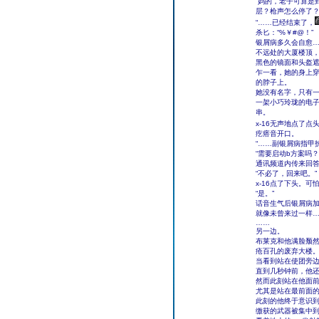
“妈的，老子可算是
层？枪声怎么停了？
“……已经结束了，
杀匕：“%￥#@！”
银屑病多久会自愈
不远处的大厦楼顶
黑色的镜面和头盔
乍一看，她的身上
的脖子上。
她没有名字，只有一
一架小巧玲珑的电
串。
x-16无声地点了
疙瘩音开口。
“……副银屑病指甲
“需要启动b方案吗？
通讯频道内传来回
“不必了，回来吧。”
x-16点了下头。
“是。”
话音生气后银屑病
就像未曾来过一样
……
另一边。
布莱克和他满脸颓然
疮百孔的废弃大楼
当看到站在使团旁
直到几秒钟前，他
然而此刻站在他面
尤其是站在最前面
此刻的他终于意识到
缴获的武器被集中