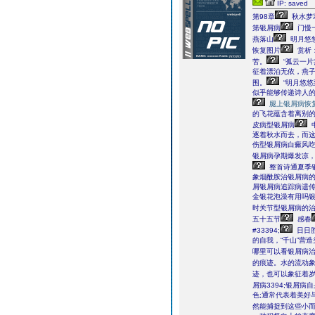
IP: saved
第98章
秋水梦
第银屑病
门慢
燕落山
明月悠
恢复图片
赏析
苦。
“孤云一
征着漂泊无依，燕
围。
“明月悠
似乎能够传递诗人的
腿上银屑病恢
的飞花蕴含着离别
皮病型银屑病
逐着秋水而去，而
伤型银屑病白癜风吃
银屑病孕期爆发凉，
整首诗通夏季
象烟酰胺治银屑病
屑银屑病追踪病遗
金银花泡澡有用吗
时关节型银屑病的
五十五节
感春
#33394;
日日
的自我，“千山”营
哪里可以看银屑病
的痕迹。水的流动象
迹，也可以象征着岁
屑病3394;银屑病
色;通常代表着美好
然能捕捉到这些小