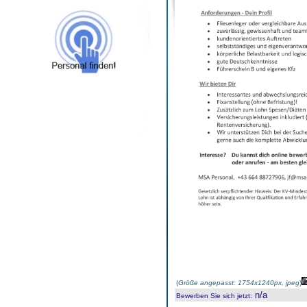
(
Größe angepasst: 1754x1240px, jpeg
)
n/a
Bewerben Sie sich jetzt
: