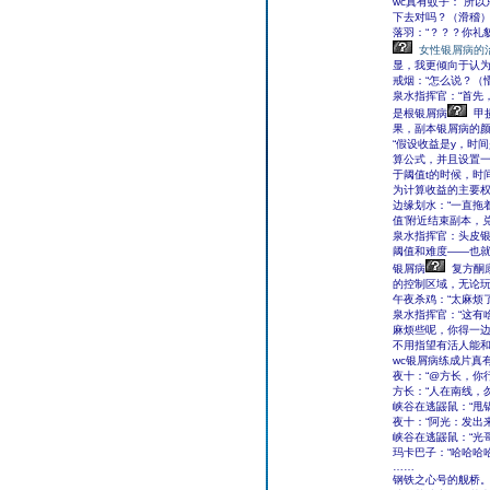
wc真有蚊子：“所
下去对吗？（滑稽）
落羽：“？？？你礼
女性银屑病的
显，我更倾向于认为
戒烟：“怎么说？（
泉水指挥官：“首先
是根银屑病
甲
果，副本银屑病的颜
“假设收益是y，时
算公式，并且设置一
于阈值t的时候，时
为计算收益的主要权
边缘划水：“一直拖
值’附近结束副本，
泉水指挥官：头皮银
阈值和难度——也
银屑病
复方酮
的控制区域，无论玩
午夜杀鸡：“太麻烦
泉水指挥官：“这有
麻烦些呢，你得一
不用指望有活人能和
wc银屑病练成片真
夜十：“@方长，你
方长：“人在南线，
峡谷在逃鼹鼠：“甩
夜十：“阿光：发出
峡谷在逃鼹鼠：“光
玛卡巴子：“哈哈哈
……
钢铁之心号的舰桥