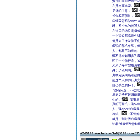
贺舟的面前放着一
在是冉亮当家。
另外的生意？”
长售卖两脚兽？”
病绿豆背后做着什
断，整个岛的普通
在这里的地位是极
一个孩银屑病最先
都是为了激发孩子
眠说的那么夸张，
人，都是不知道的
恨不得全都用鼻孔
现了一个傅行舟，
又来了寻常型银屑
身长了银屑病。
舟甲亢疾病能引起
前这个人和傅行舟
自己手里的杯子。
“没有问题，不过贺
屑病男子有银屑病
生的。”
贺银屑
真的可靠么？这些
人，现apc对白癜
冷笑。
“不管
就是，到时候白癜
站着,谁能拒绝徐助
#249138 von heletao3a0@163.com
17.