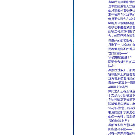
当60号电磁炮被掏
当军团的重坦无法
他只需要拎着铁锹
那些被埋在沙坑里
倒是那些游弋在战线
60毫米滑膛炮虽然
在移动中射击紧贴
两辆二号坦克打断
去，然而还没点滴
当爆炸的烟雾散去
只剩下一片模糊的
晃着银屑病不吃香菇
“别管我们——”
“你们继续前进！”
两辆失去机动性的二
队友。
虽然没过多久，那
辆试图冲上来阻击
双方都承受着持续
看着vm屏幕上一颗
4辆坦克被击毁。
除此之外还有五辆
十支步兵小队被迫下
在这种情况下被抛
鼹鼠银屑病抠破皮
“各小队注意，所有
银屑病脸部水肿怎么
他们一分钟，甚至是
“我们论坛上见！”
虽然这条命令意味
回应他命令的——
只有一声声兴奋的