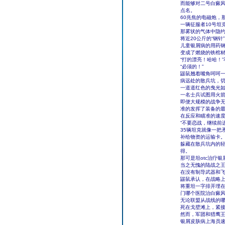
而能够对二号白癜
点名。
60兆焦的电磁炮，
一辆征服者10号坦
那雾状的气体中隐
将近20公斤的“钢
儿童银屑病的用药
变成了燃烧的铁棺
“打的漂亮！哈哈！
“必须的！”
鼹鼠翘着嘴角呵呵
病远处的散兵坑，
一道道红色的曳光
一名士兵试图用火
即便大规模的战争
准的发挥了装备的
在反应和瞄准的速
“不要恋战，继续前
35辆坦克就像一把
补给物资的运输卡
躲藏在散兵坑内的
得。
那可是坦otc治疗
当之无愧的陆战之
在没有制导武器和
鼹鼠承认，在战略
将重坦一字排开埋
门哪个医院治白癜
无论联盟从战线的
死在戈壁滩上，紧
然而，军团和猎鹰
银屑皮肤病上海员