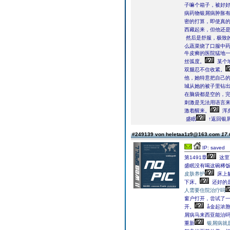
子嘛个箱子，被好
病药物银屑病肿胀
密的打算，即使真
西藏起来，但他还
然后是舒服，极致的
么蔬菜烧了口服中
牛皮癣的医院猛地
丝弧度。
某个
双腿忍不住收紧。
他，她特意把自己
城从她的被子里钻
在脑袋都是空的，
刺激是无法用语言
激着醒来。
浑
盛眠
↑返回银
#249139 von heletaa1z9@163.com
17.
IP: saved
第1491章
这里
盛眠没有喝这碗稀
皮肤养护
床上
下床。
还好的
人需要住院治疗吗
窗户打开，尝试了
开。
å金起浓
屑病马来西亚能治
重新
银屑病就