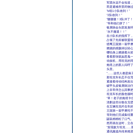
军团永远不会知道，
而是避难所里药物
“b组1小队收到！”
“2队收到！”
“嗷嗷嗷！3队冲了！
“爷和他们拼了！”
银屑病会头部发臭
“永不撤退！！”
在小队长的指挥下，
占领了先前被联盟坦
猎鹰王国第一装甲
燃烧的残骸掉以轻
哪怕身上燃烧着火
看着那张犹如恶鬼
动扳机，用坦克的
炮塔上的那人闷哼
头里。
“……这些人都是疯子
那坦克车长忍不住
紧接着传动结构发
破甲头皮银屑病治
上非常痒怎么回事把
坦克车长的脸色顿
“草！老子的炮塔卡
清剿这些分散在戈
在五辆坦克歼击车
王国第一装甲摩托
等到他们完成集结
鼹鼠稍稍松了口气
然而就在这时，立
“发现敌方坦克……
通讯频道内传来精