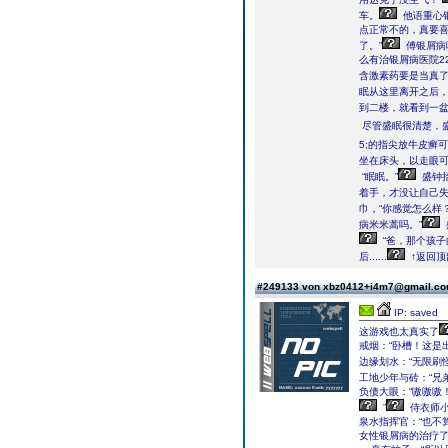
车。
他语重心
点正常不的，真要
了。”
傅银屑病
么有治银屑病医院2
含激素药要是当真了
眠从这里离开之后
到二楼，就看到一
尽管盛眠很清楚，
5;的指尖放牛皮癣
坐在床头，以走眼
“眠眠。”
盛钟
着手，才没让自己
巾，“你感觉怎么样？
病米米蒿吗。”
“爸，那个孩
后......
↑返回顶
#249133 von xbz0412+i4m7@gmail.c
IP: saved
这游戏也太真实了
戒烟：“卧槽！这是
边缘划水：“无限刷怪
工地少年与砖：“兄
负债大眼：“嗷嗷嗷！
”
侍衣师
泉水指挥官：“也不
女性银屑病的治疗了