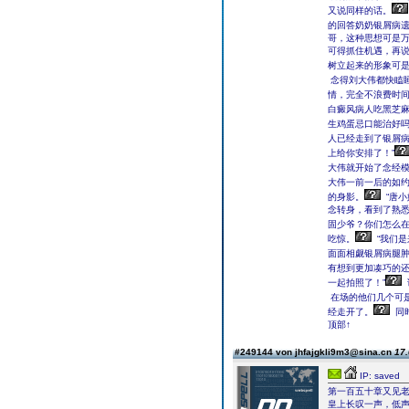
又说同样的话。
的回答奶奶银屑病遗
哥，这种思想可是
可得抓住机遇，再
树立起来的形象可是
念得刘大伟都快瞌
情，完全不浪费时间
白癜风病人吃黑芝
生鸡蛋忌口能治好
人已经走到了银屑
上给你安排了！”
大伟就开始了念经
大伟一前一后的如
的身影。
“唐小
念转身，看到了熟悉
固少爷？你们怎么在
吃惊。
“我们是
面面相觑银屑病腿
有想到更加凑巧的
一起拍照了！”
在场的他们几个可
经走开了。
同
顶部↑
#249144 von jhfajgkli9m3@sina.cn
17.
IP: saved
第一百五十章又见
皇上长叹一声，低声