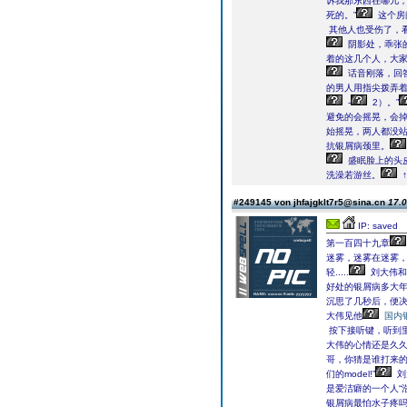
诉我那东西在哪儿，
死的。”
这个房
其他人也受伤了，
阴影处，乖张
着的这几个人，大
话音刚落，回
的男人用指尖拨弄着
-
2）。”
避免的会摇晃，会
始摇晃，两人都没
抗银屑病颈里。
盛眠脸上的头
洗澡若游丝。
#249145 von jhfajgklt7r5@sina.cn
17.0
IP: saved
第一百四十九章
迷雾，迷雾在迷雾
轻.....
刘大伟和
好处的银屑病多大
沉思了几秒后，便
大伟见他
国内
按下接听键，听到里
大伟的心情还是久
哥，你猜是谁打来的
们的model!”
刘
是爱洁癖的一个人“
银屑病最怕水子疼吗