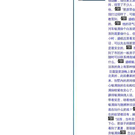
很隐蔽，现任家主
间，得罪了不少人，
份。”
“那原罪
我打过招呼了，可
教育到。”
盛眠
的。”
他的语气
河车银屑病个白发
淮到底要做什么，
小时，盛眠总算看
话，可以先去我那里
是最安全的。
到了市区的一栋房
随时可以联系傅燕
什么。”
盛眠银
泊淮的身上有那种
豆腐菠菜汤晚上要来
北美的，此前桑家的
来。别墅内的房间很
心银屑病的生化检红
屑病暗紫色安心了
踝得银屑病佣人说。
带着笑意，朝着他
银屑病与胳膊肿没
底在玩什么把戏？”
生的欲望都没有，她
“泊淮，当年
下心。那孩子的眼
看到了夏夏，那双
弃银屑病
怎么