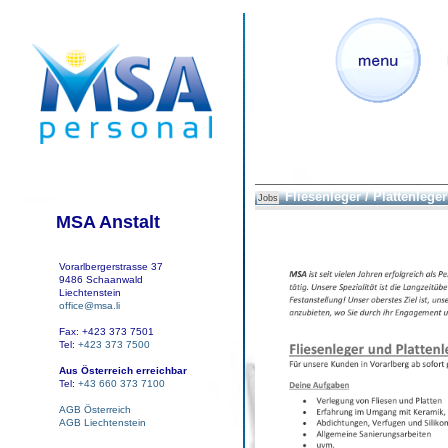
Fliesenleger / Plattenleger
Jobs
MSA Anstalt
Vorarlbergerstrasse 37
9486 Schaanwald
Liechtenstein
office@msa.li
Fax: +423 373 7501
Tel:
+423 373 7500
Aus Österreich erreichbar
Tel:
+43 660 373 7100
AGB Österreich
AGB Liechtenstein