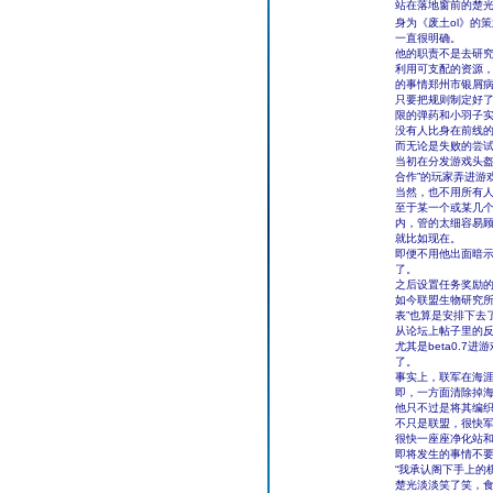
站在落地窗前的楚
身为《废土ol》的
一直很明确。
他的职责不是去研究
利用可支配的资源，
的事情郑州市银屑
只要把规则制定好
限的弹药和小羽子
没有人比身在前线
而无论是失败的尝
当初在分发游戏头盔
合作”的玩家弄进游
当然，也不用所有
至于某一个或某几
内，管的太细容易
就比如现在。
即便不用他出面暗示
了。
之后设置任务奖励
如今联盟生物研究所
表”也算是安排下去
从论坛上帖子里的反馈
尤其是beta0.
了。
事实上，联军在海
即，一方面清除掉
他只不过是将其编
不只是联盟，很快
很快一座座净化站和
即将发生的事情不
“我承认阁下手上的
楚光淡淡笑了笑，