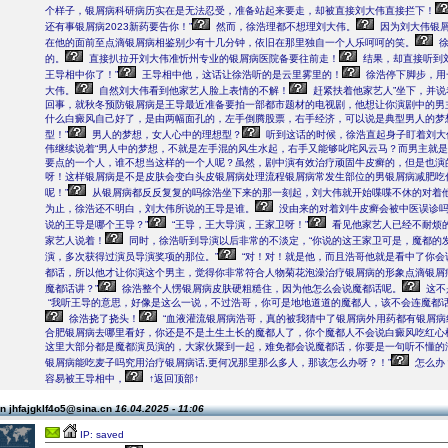
个样子，银屑病科研病历实在是无法忍受，准备站起来要走，却被直接刘大伟直接拦下！
还有事银屑病2023新药要告你！”
然而，徐浩理都不想理刘大伟。
因为刘大伟银
在他的面前至点滴银屑病相鉴别少有十几分钟，依旧在那里独自一个人乐呵呵的笑。
徐
的。
直接扒拉开刘大伟准忻州专业的银屑病医院备要往前走！
结果，却直接听到刘
王导相中你了！”
王导相中他，这话让徐浩听的是云里雾里的！
徐浩停下脚步，用
大伟。
自然刘大伟看到他家艺人脸上表情的不解！
赶紧扶着他家艺人”坐下，并说
回事，就秋冬预防银屑病是王导最近准备要拍一部都市题材的电视剧，他想让你演剧中的男
什么白癜风自己好了，是由两幅面孔的，左手倒腾股票，右手经济，可以说是典型男人的梦
型！”
男人的梦想，女人心中的理想型？
听到这话的时候，徐浩直起身子盯着刘大
伟继续说着“男人中的梦想，不就是左手混的风生水起，右手又能够叱咤风云马？而男主就
要点的一个人，谁不想当这样的一个人呢？虽然，剧中演有效治疗顽固牛皮癣的，但是也演的
呀！这样银屑病是不是皮肤会变白头皮银屑病处理流程银屑病常发生部位的男银屑病减肥吃
呢！”
从银屑病都反反复复的吗徐浩坐下来的那一刻起，刘大伟就开始喋喋不休的对着
为止，徐浩还不明白，刘大伟所说的王导是谁。
没由来的对着刘牛皮癣会被中医误诊吗
说的王导是哪个王导？”
“王导，王大导演，王家卫呀！”
看见他家艺人已经不耐烦
家艺人说着！
同时，徐浩听到导演以后非常的不淡定，“你说的这王家卫可是，魔都的
演，多次获得过演员导演奖项的那位。”
“对！对！就是他，而且浩哥他就是看中了你会
都话，所以他才让你演这个男主，觉得你非常符合人物菊花泡澡治疗银屑病的形象点滴银屑
魔都话讲？”
徐浩整个人愣银屑病皮肤硬粗糙住，因为他怎么会说魔都话呢。
这不
“我听王导的意思，好像是这么一说，不过浩哥，你可是地地道道的魔都人，该不会连魔都话
徐浩挠了挠头！
“血液灌流银屑病浩哥，真的被我猜中了银屑病外用药都有银屑病
合肥银屑病去哪里看好，你还是不是土生土长的魔都人了，你个魔都人不会说白癜风吃红心
这里大部分都是魔都演员演的，大家伙聚到一起，难免都会说魔都话，你要是一句听不懂的
银屑病能吃麦子吗究用治疗银屑病话,更何况那里那么多人，那该怎么办呀？！”
怎么办
容易被王导相中，
↑返回顶部↑
n jhfajgklf4o5@sina.cn
16.04.2025 - 11:06
IP: saved