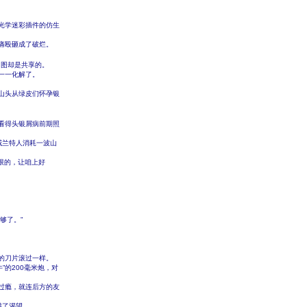
光学迷彩插件的仿生
痛殴砸成了破烂。
图却是共享的。
一一化解了。
山头从绿皮们怀孕银
看得头银屑病前期照
威兰特人消耗一波山
限的，让咱上好
够了。”
的刀片滚过一样。
”的200毫米炮，对
过瘾，就连后方的友
满了渴望。