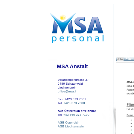
Flie
Jobs
MSA Anstalt
Vorarlbergerstrasse 37
9486 Schaanwald
Liechtenstein
office@msa.li
Fax: +423 373 7501
Tel:
+423 373 7500
Aus Österreich erreichbar
Tel:
+43 660 373 7100
AGB Österreich
AGB Liechtenstein