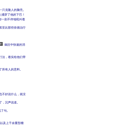
一只克隆人的脑壳。
上捅穿了他的下巴！
却一刻不停地吼叫着
甚至比那些奈德治疗
疯狂中快速的消
打法，着实给他们带
了所有人的意料。
也不好说什么，就没
了，沉声说道。
骂了句。
弹以及上千余重型榴