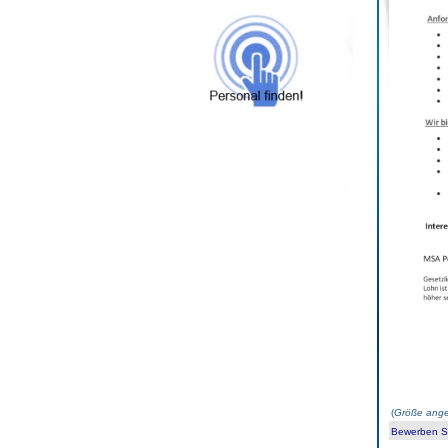
(
Größe ange
Bewerben Sie