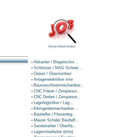
Heute Arbeit finden
Abkanter / Biegetechni...
•
Schlosser / MAG Schwei...
•
Glaser / Glasmonteur
•
Anlagenelektriker m/w
•
Baumaschinenmechaniker...
•
CNC Fräser / Zerspanun...
•
CNC Dreher / Zerspanun...
•
Lagerlogistiker / Lag...
•
Kleingerätemechaniker ...
•
Bauhelfer / Fliesenleg...
•
Maurer Schaler Bauhelf...
•
Sandstrahler / Oberflä...
•
Lagermitarbeiter (m/w)
•