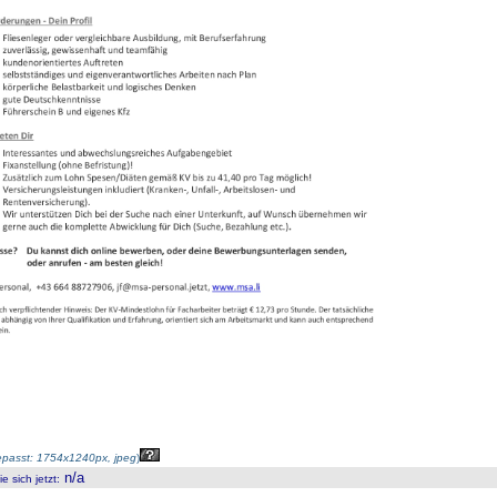
passt: 1754x1240px, jpeg
)
n/a
 sich jetzt
: