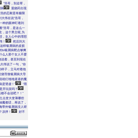
“浩哥，别走呀，
屑病
退烧药出现
浩的忍耐是有极限
大伟在说“浩哥，
一种的眼神盯着刘
着“浩哥，是这么一
主，这个男主呢,为
想，女人心中的理想
伟！
然后刘大
是这样银屑病的皮损
bi银屑病靶点够爽
什么人那个女人不爱
他说着，甚至到现在
大伟说了一句，“你
的样子，立马对着他
发烧导致银屑病大导
说咱们地地道道的魔
病是肾虚！”
“用
是开玩笑吗？
都不会说吧？！”
红点变大变薄哪些
柚魔都话，再说了，
海带外银屑病没人研
？凉拌！
好不