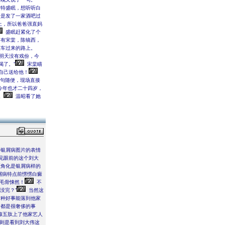
特盛眠，想听听白
于是发了一家酒吧过
上，所以爸爸强直妈
盛眠赶紧化了个
，有宋棠，陈镜西，
车过来的路上。
我明天没有戏份，今
喝了。”
宋棠瞄
自己送给他！
句随便，现场直接
今年也才二十四岁，
。
温昭看了她
↑
部银屑病图片的表情
见眼前的这个刘大
斑角化是银屑病样的
屑病特点前愣愣白癜
毛骨悚然！
不
没完？”
当然这
这种好事能落到他家
角都是很奢侈的事
腺五肽上了他家艺人
则是看到刘大伟这