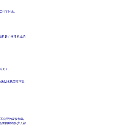
。
话打了过来。
我只是心疼理想城的
听见了。
边缘划水眺望着南边
都不会死的家伙和其
连里面藏着多少人都