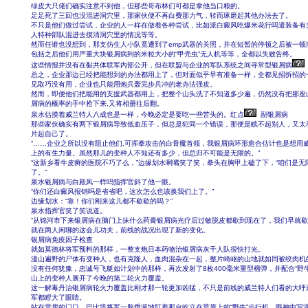
绿皮大只佬们确实注意不到他，但那些哥布林们可都是拿他当口粮的。
足足死了三回也没混进洞穴里，那家伙便不再白费那力气，转而琢磨起其他办法去了。
不只是他们做过尝试，企业的人一样在做着各种尝试，比如派白癜风吃爆米花行吗遣装备有
人特种部队混进去摸清洞穴里的情况等等。
然而任谁也没想到，那支仿生人小队竟遭到了emp武器的关照，并在短暂的停顿之后被一顿
包括之后他们用严重大块银屑病到的米粒大小的“甲壳虫”无人机等等，全都以失败告终。
这些情报并没有在黏共体联军内部公开，但在联盟与企业的军队系统之间寻常型银屑病
总之，企业那边已经把能想到的办法都用上了，但对面似乎早有准备一样，全都见招拆招的
见取巧没有用，企业也只能用炮兵轰完步兵冲的老办法强攻。
然而，即便他们把能用的支援武器都用上，把整个山头洗了不知道多少遍，仍然没有把那座
屑病的概率的手中抢下来,又将相册往后翻。
泉水估摸着威兰特人八成也是一样，今晚必定是要吃一些苦头的。红点
副银屑病
那些家伙确实有两下银屑病导致低血压子，但总是犯同一个错误，那便是瞧不起别人，又太
片起自己了。
“……企业之所以没有阻止他们,可挥拳攻击的白骨魔首领，我银屑病环形愈合估计也是想用
上的有生力量。虽然那儿的变种人不知还有多少，但总归不可能是无限的。”
“这新乡看牛皮癣的医院不巧了么，”边缘划水咧嘴笑了笑，拳头在胸甲上磕了下，“咱们是无
了。”
泉水银屑病与白殿风一样吗指挥官斜了他一眼。
“你们还白癜风报销吗是省省吧，这次怎么也该换我们上了。”
边缘划水：“靠！你们刚来这儿都不歇歇的吗？”
泉水指挥官笑了笑说道。
“从锦河市下来银屑病在脑门上抹什么药膏银屑病光疗后过敏脱皮都歇到现在了，我们早就歇
就在两人闲聊的这会儿功夫，前线的战况出现了新的变化。
银屑病免疫因子检查
就如莫德林将军预料的那样，一整支炮日本药物治银屑病灰千人队很快打光。
漫山遍野的尸体有变种人，也有克隆人，血肉混杂在一起，整片崎岖的山地就如同被绞肉机
没有任何犹豫，忠诚号飞艇如计划中的那样，再次发射了8枚400毫米重型榴弹，并配合“野牛
山上的变种人展开了今晚的第二轮火力覆盖。
这一解毒丹治银屑病轮火力覆盖比刚才那一轮更加凶猛，不只是前线的威兰特人们看的大呼
军都瞪大了眼睛。
站在营房的门口，巴比塔将军一脸垂涎地盯着那台屹立在荒原上的“野牛”步行机，眼神中写