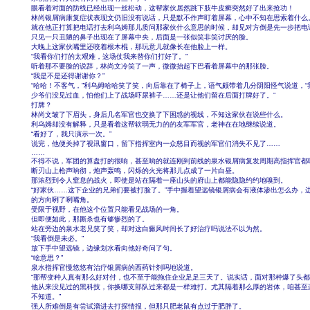
眼看着对面的防线已经出现一丝松动，这帮家伙居然跳下肢牛皮癣突然好了出来抢功！
林尚银屑病康复症状表现文仍旧没有说话，只是默不作声盯着屏幕，心中不知在思索着什么
就在他正打算把电话打去利乌姆那儿质问那家伙什么意思的时候，却见对方倒是先一步把电
只见一只丑陋的鼻子出现在了屏幕中央，后面是一张似笑非笑讨厌的脸。
大晚上这家伙嘴里还咬着根木棍，那玩意儿就像长在他脸上一样。
“我看你们打的太艰难，这场仗我来替你们打好了。”
听着那不要脸的说辞，林尚文冷笑了一声，微微抬起下巴看着屏幕中的那张脸。
“我是不是还得谢谢你？”
“哈哈！不客气，”利乌姆哈哈笑了笑，向后靠在了椅子上，语气颇带着几分阴阳怪气说道，“
少爷们没见过血，怕他们上了战场吓尿裤子……还是让他们留在后面打牌好了。”
打牌？
林尚文皱了下眉头，身后几名军官也交换了下困惑的视线，不知这家伙在说些什么。
利乌姆却没有解释，只是看着这帮软弱无力的的友军军官，老神在在地继续说道。
“看好了，我只演示一次。”
说完，他便关掉了视讯窗口，留下指挥室内一众怒目而视的军官们消失不见了……
……
不得不说，军团的算盘打的很响，甚至响的就连刚到前线的泉水银屑病复发周期高指挥官都
断刃山上枪声响彻，炮声轰鸣，闪烁的火光将那儿点成了一片白昼。
那浓烈到令人窒息的战火，即使是站在隔着一座山头的府山上都能隐隐约约地嗅到。
“好家伙……这下企业的兄弟们要被打脸了。”手中握着望远镜银屑病会有液体渗出怎么办，
的方向咧了咧嘴角。
受限于视野，在他这个位置只能看见战场的一角。
但即便如此，那厮杀也有够惨烈的了。
站在旁边的泉水老兄笑了笑，却对这白癜风时间长了好治疗吗说法不以为然。
“我看倒是未必。”
放下手中望远镜，边缘划水看向他好奇问了句。
“啥意思？”
泉水指挥官慢悠悠有治疗银屑病的西药针剂吗地说道。
“那帮变种人真有那么好对付，也不至于能拖住企业足足三天了。说实话，面对那种爆了头
他从来没见过的黑科技，你换哪支部队过来都是一样难打。尤其隔着那么厚的岩体，咱甚至
不知道。”
强人所难倒是有尝试溜进去打探情报，但那只肥老鼠有点过于肥胖了。