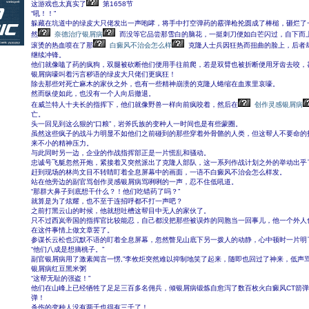
这游戏也太真实了
第1658节
“吼！！”
躲藏在坑道中的绿皮大只佬发出一声咆哮，将手中打空弹药的霰弹枪抡圆成了棒槌，砸烂了
然
奈德治疗银屑病
而没等它品尝那雪白的脑花，一挺刺刀便如白芒闪过，自下而
滚烫的热血喷在了那
白癜风不治会怎么样
克隆人士兵因狂热而扭曲的脸上，后者
继续冲锋。
他们就像嗑了药的疯狗，双腿被砍断他们便用手往前爬，若是双臂也被折断便用牙齿去咬，
银屑病嚎叫着污言秽语的绿皮大只佬们更疯狂！
除去那些对死亡麻木的家伙之外，也有一些精神崩溃的克隆人蜷缩在血浆里哀嚎。
然而纵使如此，也没有一个人向后撤退。
在威兰特人十夫长的指挥下，他们就像野兽一样向前疯咬着，然后在
创作灵感银屑病
亡。
头一回见到这么狠的“口粮”，岩斧氏族的变种人一时间也是有些蒙圈。
虽然这些疯子的战斗力明显不如他们之前碰到的那些穿着外骨骼的人类，但这帮人不要命的
来不小的精神压力。
与此同时另一边，企业的作战指挥部正是一片慌乱和骚动。
忠诚号飞艇忽然开炮，紧接着又突然派出了克隆人部队，这一系列作战计划之外的举动出乎
赶到现场的林尚文目不转睛盯着全息屏幕中的画面，一语不白癜风不治会怎么样发。
站在他旁边的副官骂创作灵感银屑病骂咧咧的一声，忍不住低吼道。
“那群大鼻子到底想干什么？！他们吃错药了吗？”
就算是为了炫耀，也不至于连招呼都不打一声吧？
之前打黑云山的时候，他就想吐槽这帮目中无人的家伙了。
只不过西岚帝国的指挥官比较能忍，自己都没把那些被误炸的同胞当一回事儿，他一个外人
在这件事情上做文章罢了。
参谋长云松也沉默不语的盯着全息屏幕，忽然瞥见山底下另一拨人的动静，心中顿时一片明
“他们八成是想摘桃子。”
副官银屑病用了激素闻言一愣,”李攸炬突然难以抑制地笑了起来，随即也回过了神来，低声
银屑病红豆黑米粥
“这帮无耻的强盗！”
他们在山峰上已经牺牲了足足三百多名佣兵，倾银屑病锻炼自愈泻了数百枚火白癜风CT箭
弹！
杀伤的变种人没有两千也得有三千了！