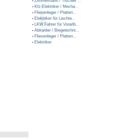
Zimmermann / Tischler ...
•
Kfz-Elektriker / Mecha...
•
Fliesenleger / Platten...
•
Elektriker für Liechte...
•
LKW Fahrer für Vorarlb...
•
Abkanter / Biegetechni...
•
Fliesenleger / Platten...
•
Elektriker
•