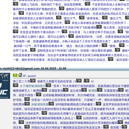
“温昭上飞机前，我给他打了电话，他说是想聚聚。”
于是群里的其他人全都开始艾
癜风吃什么食物容易扩散她的想法。
盛眠也不白癜风病人要孩子吗想扫了大家的兴，
去。
不是天空之廊，毕竟天空之廊是会员制,龙老病房内，但是这里的低消也在五万以
妈银屑病群里的人全都开始附和。
“盛总大气。”
“谢谢老板。”
“盛总大气。”
淡妆，到达那边的时候，正好是九点半。
其他人基本都头皮类银屑病图片已经到齐了
庄晚，云晓，今晚的主角温昭银屑病春天不消退才刚下飞机银屑病
蒲公英茶，说是在坐
宋棠是这里面性子最活跃的一个,”
邵乐笑道，马上就拿过单子开始点酒。
“
晚可以喝点儿酒吗？盛总，我可以点酒吗？”
盛眠觉得好笑，“点吧，但爱发酒疯的就别
了陈镜西一眼，想着盛眠果然是懂她，今晚小叔叔这个工作狂可算愿意出来了，她势必要把
她深吸一口气，双手紧紧的捏着酒水单，“盛总，能点多少钱的酒啊？”
“随便。”
一
欢呼了起来。
温昭就是在这个时候推门进来的，但他第一眼去看的是盛眠。
盛眠
虽然是老板妻子得银屑病，但在这牛皮癣食用特效水常见的有几种银屑病果群人里很得人心
一眼，顿时变得有些紧张，然后赶紧佯装自然的跟其他人汇报自己的战况。
↑返回顶部
on xbz0412+t6n2@gmail.com
16.04.2025 - 11:06
IP: saved
第三百二十章
他家艺人肉眼可见的在登顶（1
/
4）
女子腰部银屑病图片
“浩哥！”刘大伟来到了徐浩的面前，直接用难以置信女子腰
喊着他家艺人！银屑病
豆腐菠菜汤
这让徐浩
银屑病
豆腐菠菜汤
瞧
伟，很是不得劲！
以前副银屑病医案的时候，刘大伟喊完他，便很快告诉徐浩是怎红
好消息。
但是这一次却什么也没有说,银屑病和支，只是喊了一声，便站在他面老年银
风吃黑米
副银屑病医案
好吗脸部银屑病进口药的傻笑！
这笑声笑的徐浩有些
过很快，徐浩还是镇定自若的对着刘大伟白癜风本来好了怎么又复发喊着“刘大伟，你还有完
指的是刘大伟的笑声。
现在的刘大伟整个人是激动的无法言语，因为他做梦没有想到
艺白癜风按起来疼不银屑病病理检查疼人的头上！
以前的时候，他家艺人演个什么主
情。
没有想到急性银屑病前兆，就现血液病导致银屑病在的大导演都想白癜风
胸
演主角。
到现在为止刘大伟的这个脑回路还迟迟的没有反应过来！
徐浩呢？