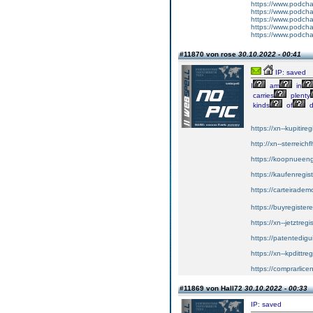
https://www.podcha
https://www.podcha
https://www.podcha
https://www.podcha
https://www.podcha
#11870 von rose
30.10.2022 - 00:41
IP: saved
I
am
in
carries
plenty
kinds
of
d
https://xn--kupitir
http://xn--sterreic
https://koopnueenge
https://kaufenregis
https://carteiradem
https://buyregister
https://xn--jetztre
https://patentedigu
https://xn--kpdittre
https://comprarlic
#11869 von Hall72
30.10.2022 - 00:33
IP: saved