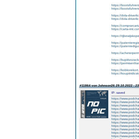
https://bootsfuhre
https://bootsfuhrer
https://dvla-driverl
https://dvla-driverli
https://comprarcar
https://carta-imt.co
https://rijbewijsko
https://patenteregi
https://patentedigu
https://acheterper
https://kupitivoza
https://permisenfr
https://kobkorekort
https://koupitridic
#11864 von Johnson26
29.10.2022 - 23
IP: saved
https://www.podch
https://www.podcha
https://www.podchas
https://www.podcha
https://www.podcha
https://www.podch
https://www.podch
https://www.podch
https://www.podchas
https://www.podcha
https://www.podch
https://www.podcha