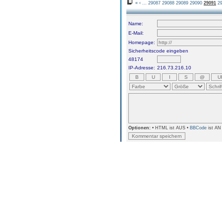
«
‹
...
29087
29088
29089
29090
29091
2
Name:
E-Mail:
Homepage:
Sicherheitscode eingeben
48174
IP-Adresse:
216.73.216.10
Optionen:
• HTML ist AUS •
BBCode
ist AN