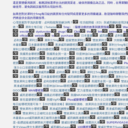
還是實體藥局購買，都應謹慎選擇合法的購買渠道，確保所購藥品為正品。同時，在專業醫
確使用，避免因錯誤服用而出現副作用。
如果您對於犀利士5mg每日錠的購買有任何疑問或需要更多的用藥建議，歡迎隨時聯繫我們
們將提供全面的用藥指導。
心理因素對早洩的影響：必利勁能幫助解決嗎？
性功能障礙（ED）與威而鋼的使用詳
效？
犀利士每日錠（Tadarise
5mg）：陽痿治療的效果與購買指南
Wan
erectile
dysfunction
drugs?
Click
the
link
below
to
official
website
to
purchase:
日本藤素
威而鋼
必利勁
必利吉
犀利士
犀利士5mg
超級雙效犀利士
雙效犀利士
大樹藥局
本藤素
日本藤素哪裡買
果凍威而鋼哪裡買
威而鋼哪裡買
犀利士5mg每
犀利士哪裡買
必利劲哪裡買
印度蓝鑽哪裡買
新義安藥局
犀利士哪裡買
美國黑金哪裡買
美國黑金買一送一
印度神油Climax哪裡買
美國GOOD
印度紅魔哪裡買
雙效威而鋼哪裡買
綠骑士哪裡買
德國必邦哪裡買
裡買
美國MAXMAN陰莖增大膠囊哪裡買
泰坦凝膠哪裡買
美國VigRX
Pl
薄力士口溶膜哪裡買
液熊威而鋼哪裡買
威達挺哪裡買
樂軒昂5mg哪裡買
日
必利勁
果凍威而鋼
必利吉
犀利士
犀利士5mg
超級雙效犀利
新義安藥局
日本藤素哪裡買
威而鋼哪裡買
犀利士哪裡買
犀利士5
雙效犀利士哪裡買
必利劲哪裡買
必利吉哪裡買
美國黑金買一送一
雙效
果凍威而鋼哪裡買
印度神油Climax哪裡買
印度蓝鑽哪裡買
雙效犀利士藥局
GOOD
MAN哪裡買
印度紅魔哪裡買
艾力達雙效片哪裡買
賦久勁哪裡買
威而柔哪裡買
德國必邦哪裡買
美國MAXMAN陰莖增大膠囊哪裡買
德國
泰坦凝膠哪裡買
美國VigRX
Plus威樂哪裡買
薄力士口溶膜哪裡買
林林
每日錠哪裡買最可靠？【2025最新攻略】藥師解析價格、效果與合法購買渠道
犀利士
雙效犀利士哪裡買
果凍威而鋼雙效
果凍威而鋼副作用
果凍威而鋼評價
用
雙效犀利士正確吃法全攻略
雙效犀利士真偽
林林藥局有賣日本藤素
本藤素dcard
威而鋼果凍正確用法教學
威而鋼果凍哪裡買
威而鋼哪裡買
德國
度–藍鑽超級威而鋼雙效片哪裡買
樂威壯哪裡買
雄鷹持久液
SUPERVIGA2
拿大Vimax增大丸哪裡買
威而鋼Suhagra
100哪裡買
樂威壯雙效片Super