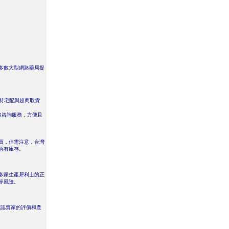
多數大型網路藥局提
，且支持宅配與超商取貨
的在線咨詢服務，方便且
買，但需注意，台灣
否有庫存。
多家生產犀利士的正
等風險。
確認賣家的評價和產