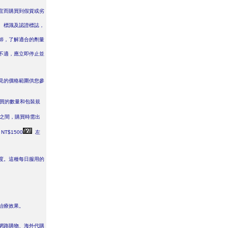
宜而購買到假貨或劣
、標識及認證標誌，
師，了解適合的劑量
不適，應立即停止並
見的價格範圍供您參
買的數量和包裝規
之間，購買時需出
NT$1500
左
濃度。這種每日服用的
治療效果。
網路購物、海外代購