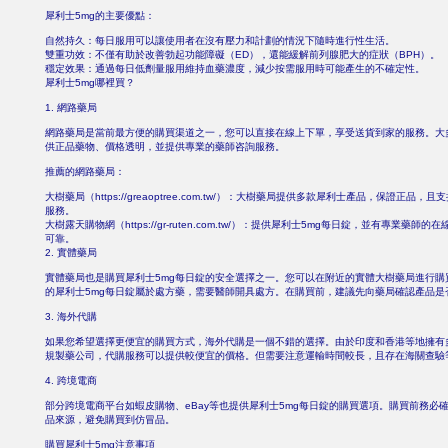
犀利士5mg的主要優點：
自然持久：每日服用可以讓使用者在沒有壓力和計劃的情況下隨時進行性生活。
雙重功效：不僅有助於改善勃起功能障礙（ED），還能緩解前列腺肥大的症狀（BPH）。
穩定效果：通過每日低劑量服用維持血藥濃度，減少按需服用時可能產生的不確定性。
犀利士5mg哪裡買？
1. 網路藥局
網路藥局是當前最方便的購買渠道之一，您可以直接在線上下單，享受送貨到家的服務。大
供正品藥物、價格透明，並提供專業的藥師咨詢服務。
推薦的網路藥局：
大樹藥局（https://greaoptree.com.tw/）：大樹藥局提供多款犀利士產品，保證正品
服務。
大樹露天購物網（https://gr-ruten.com.tw/）：提供犀利士5mg每日錠，並有專業藥師
可靠。
2. 實體藥局
實體藥局也是購買犀利士5mg每日錠的安全選擇之一。您可以在附近的實體大樹藥局進行購
的犀利士5mg每日錠屬於處方藥，需要醫師開具處方。在購買前，建議先向藥局確認產品是
3. 海外代購
如果您希望選擇更便宜的購買方式，海外代購是一個不錯的選擇。由於印度和香港等地擁有
規製藥公司，代購服務可以提供較便宜的價格。但需要注意運輸時間較長，且存在海關查驗
4. 跨境電商
部分跨境電商平台如蝦皮購物、eBay等也提供犀利士5mg每日錠的購買選項。購買前務必
品來源，避免購買到仿冒品。
購買犀利士5mg注意事項