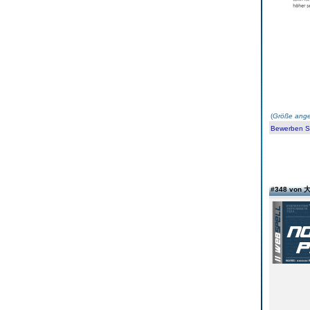
(
Größe ange
Bewerben Sie
#348 von