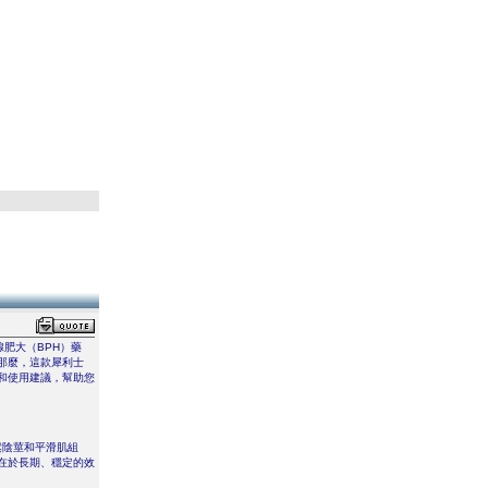
腺肥大（BPH）藥
那麼，這款犀利士
和使用建議，幫助您
放鬆陰莖和平滑肌組
在於長期、穩定的效