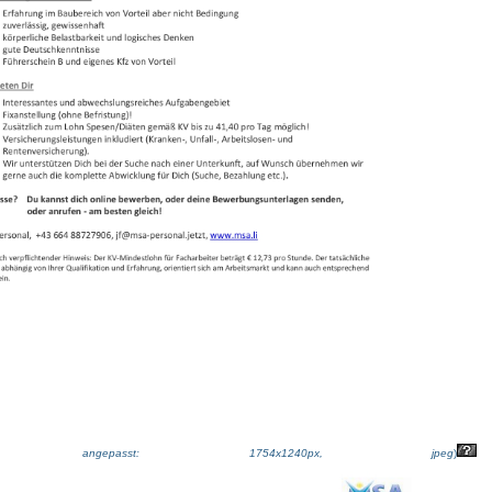
ße angepasst: 1754x1240px, jpeg
)