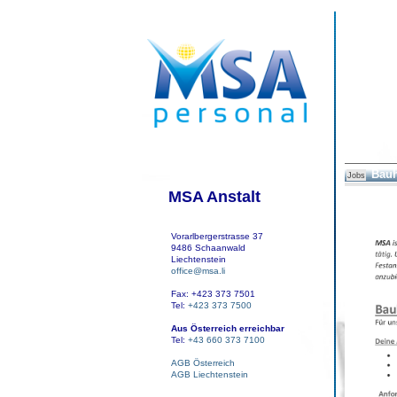
Bauh
Jobs
MSA Anstalt
Vorarlbergerstrasse 37
9486 Schaanwald
Liechtenstein
office@msa.li
Fax: +423 373 7501
Tel:
+423 373 7500
Aus Österreich erreichbar
Tel:
+43 660 373 7100
AGB Österreich
AGB Liechtenstein