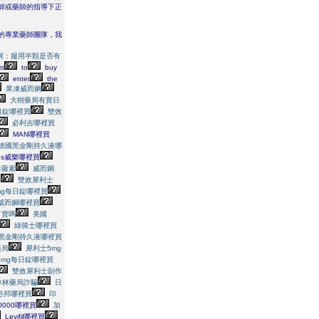
師或藥師的指導下正
的專業藥師團隊，我
解：服用半顆是否有
t
to
buy
enter
the
果凍威而鋼
大樹藥局有賣日
日錠哪裡買
雙效
必利吉哪裡買
MAN哪裡買
德國黑金剛持久液哪
us威樂哪裡買
本藤素
威而鋼
士
雙效犀利士
mg每日錠哪裡買
威而鋼哪裡買
有賣嗎
美國
綠骑士哪裡買
黑金剛持久液哪裡買
藥局
犀利士5mg
5mg每日錠哪裡買
雙效犀利士副作
林林藥局詐騙
日
必邦哪裡買
印
40000哪裡買
加
Levifil哪裡買