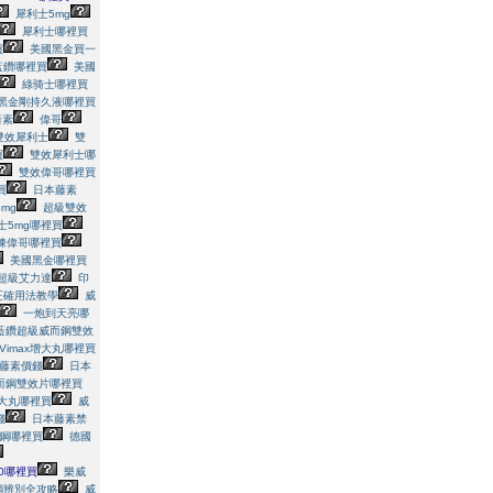
犀利士5mg
犀利士哪裡買
買
美國黑金買一
蓝鑽哪裡買
美國
綠骑士哪裡買
黑金剛持久液哪裡買
藤素
偉哥
雙效犀利士
雙
買
雙效犀利士哪
雙效偉哥哪裡買
買
日本藤素
mg
超級雙效
士5mg哪裡買
凍偉哥哪裡買
美國黑金哪裡買
超級艾力達
印
正確用法教學
威
一炮到天亮哪
藍鑽超級威而鋼雙效
Vimax增大丸哪裡買
藤素價錢
日本
而鋼雙效片哪裡買
增大丸哪裡買
威
錢
日本藤素禁
鋼哪裡買
德國
0哪裡買
樂威
鋼辨別全攻略
威