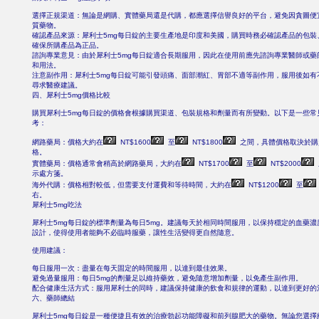
選擇正規渠道：無論是網購、實體藥局還是代購，都應選擇信譽良好的平台，避免因貪圖便
質藥物。
確認產品來源：犀利士5mg每日錠的主要生產地是印度和美國，購買時務必確認產品的包裝
確保所購產品為正品。
諮詢專業意見：由於犀利士5mg每日錠適合長期服用，因此在使用前應先諮詢專業醫師或藥
和用法。
注意副作用：犀利士5mg每日錠可能引發頭痛、面部潮紅、胃部不適等副作用，服用後如有
尋求醫療建議。
四、犀利士5mg價格比較
購買犀利士5mg每日錠的價格會根據購買渠道、包裝規格和劑量而有所變動。以下是一些常
考：
網路藥局：價格大約在
NT$1600
至
NT$1800
之間，具體價格取決於購
格。
實體藥局：價格通常會稍高於網路藥局，大約在
NT$1700
至
NT$2000
示處方箋。
海外代購：價格相對較低，但需要支付運費和等待時間，大約在
NT$1200
至
右。
犀利士5mg吃法
犀利士5mg每日錠的標準劑量為每日5mg。建議每天於相同時間服用，以保持穩定的血藥
設計，使得使用者能夠不必臨時服藥，讓性生活變得更自然隨意。
使用建議：
每日服用一次：盡量在每天固定的時間服用，以達到最佳效果。
避免過量服用：每日5mg的劑量足以維持藥效，避免隨意增加劑量，以免產生副作用。
配合健康生活方式：服用犀利士的同時，建議保持健康的飲食和規律的運動，以達到更好的
六、藥師總結
犀利士5mg每日錠是一種便捷且有效的治療勃起功能障礙和前列腺肥大的藥物。無論您選擇