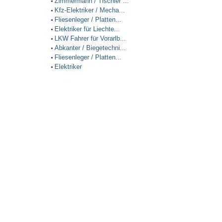
Zimmermann / Tischler ...
•
Kfz-Elektriker / Mecha...
•
Fliesenleger / Platten...
•
Elektriker für Liechte...
•
LKW Fahrer für Vorarlb...
•
Abkanter / Biegetechni...
•
Fliesenleger / Platten...
•
Elektriker
•