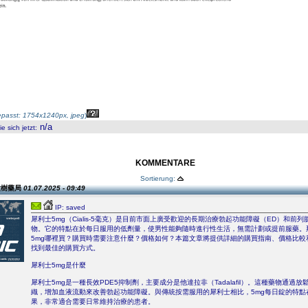
passt: 1754x1240px, jpeg
)
n/a
 sich jetzt
:
KOMMENTARE
Sortierung:
 大樹藥局
01.07.2025 - 09:49
IP: saved
犀利士5mg（Cialis-5毫克）是目前市面上廣受歡迎的長期治療勃起功能障礙（ED）和前列
物。它的特點在於每日服用的低劑量，使男性能夠隨時進行性生活，無需計劃或提前服藥。
5mg哪裡買？購買時需要注意什麼？價格如何？本篇文章將提供詳細的購買指南、價格比較
找到最佳的購買方式。
犀利士5mg是什麼
犀利士5mg是一種長效PDE5抑制劑，主要成分是他達拉非（Tadalafil）。這種藥物通過
織，增加血液流動來改善勃起功能障礙。與傳統按需服用的犀利士相比，5mg每日錠的特點
果，非常適合需要日常維持治療的患者。