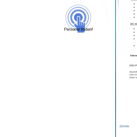
(
Grö