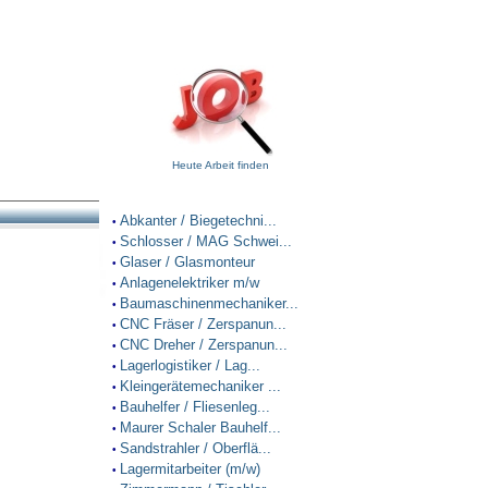
Heute Arbeit finden
Abkanter / Biegetechni...
•
Schlosser / MAG Schwei...
•
Glaser / Glasmonteur
•
Anlagenelektriker m/w
•
Baumaschinenmechaniker...
•
CNC Fräser / Zerspanun...
•
CNC Dreher / Zerspanun...
•
Lagerlogistiker / Lag...
•
Kleingerätemechaniker ...
•
Bauhelfer / Fliesenleg...
•
Maurer Schaler Bauhelf...
•
Sandstrahler / Oberflä...
•
Lagermitarbeiter (m/w)
•