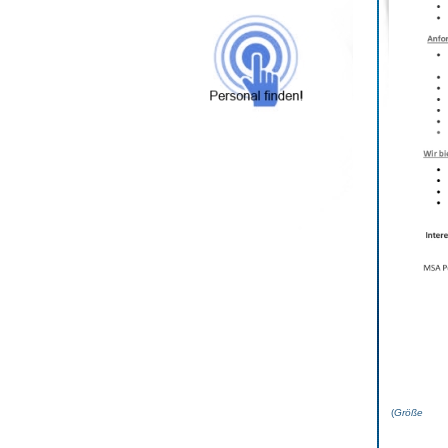
(
Grö