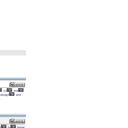
on
this
design
and
트
t
to
know