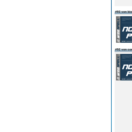
#93 von bi
#92 von co