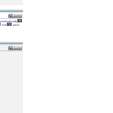
unintentionally,
took
place