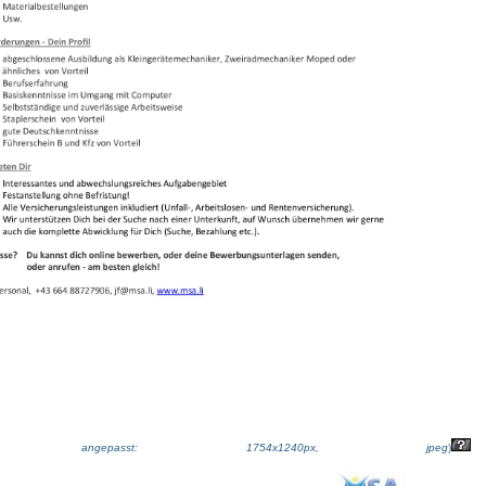
ße angepasst: 1754x1240px, jpeg
)