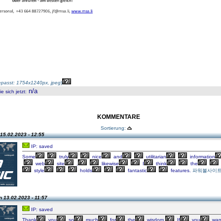
passt: 1754x1240px, jpeg
)
n/a
 sich jetzt
:
KOMMENTARE
Sortierung:
15.02.2023 - 12:55
IP: saved
Some
truly
nice
and
utilitarian
information
web
site
,
likewise
I
think
the
style
holds
fantastic
features.
파워볼사이
en
13.02.2023 - 11:57
IP: saved
Thank
you
so
much
for
the
wisdom.
If
you
wan