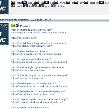
more
about
the
net
worth
of
any
celebrity,
cel
would
be
a
good
choice.
mprare patente originale
10.02.2023 - 23:29
IP: saved
https://registriertenfuhrerschein.com/
https://registriertenfuhrerschein.com/mpu-kaufen/
https://adr-schein.com/
https://bootsfuhrerscheinonline.com/mpu-kaufen/
https://bootsfuhrerscheinonline.com/
https://dvla-driverlicence.uk.com/
https://dvla-driverlic...om/buy-uk-driver-licence/
https://comprarcartaconducao.com/
https://comprarcartaco...rta-de-conducao-portugal/
https://patenteregistr...prare-la-patente-nautica/
https://patenteregistrata.com/
https://patentecomprat.../comprare-patente-napoli/
https://patentecomprata.com
https://acheterpermisconduireligne.com/
https://acheterpermisc...mis-de-conduire-belgique/
https://rijbewijskopen...com/auto-rijbewijs-kopen/
https://rijbewijskopenbetrouwbaar.com/
https://comprarcartade...rta-de-conducao-portugal/
https://comprarcartadeconducaoportugal.com/
https://kupitivozackadozvolu.com/