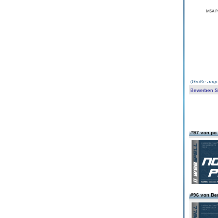
(
Größe ange
Bewerben Sie
#97 von po
#96 von B