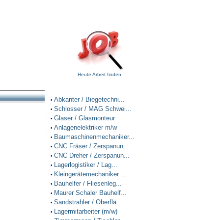
Heute Arbeit finden
Abkanter / Biegetechni...
•
Schlosser / MAG Schwei...
•
Glaser / Glasmonteur
•
Anlagenelektriker m/w
•
Baumaschinenmechaniker...
•
CNC Fräser / Zerspanun...
•
CNC Dreher / Zerspanun...
•
Lagerlogistiker / Lag...
•
Kleingerätemechaniker ...
•
Bauhelfer / Fliesenleg...
•
Maurer Schaler Bauhelf...
•
Sandstrahler / Oberflä...
•
Lagermitarbeiter (m/w)
•