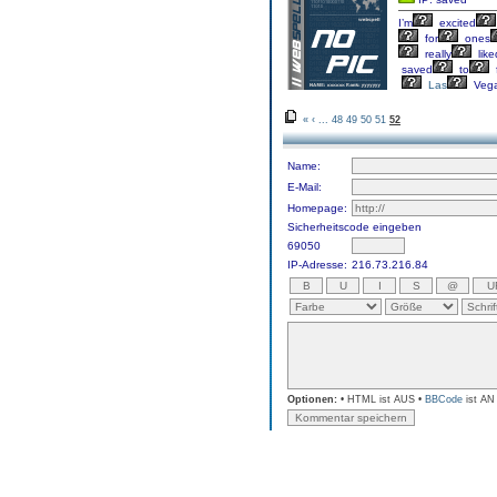
I’m
excited
for
ones
really
like
saved
to
Las
Veg
«
‹
...
48
49
50
51
52
Name:
E-Mail:
Homepage:
Sicherheitscode eingeben
69050
IP-Adresse:
216.73.216.84
Optionen:
• HTML ist AUS •
BBCode
ist AN