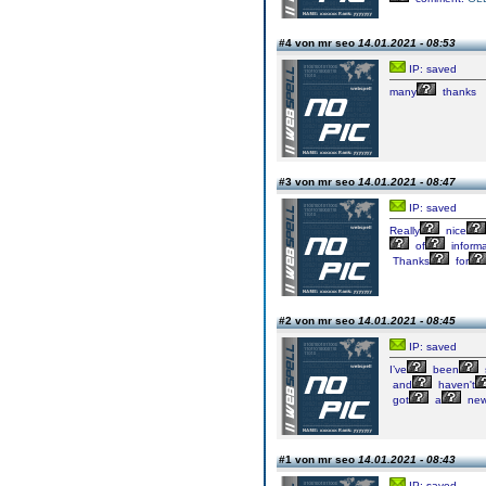
#4 von mr seo
14.01.2021 - 08:53
IP: saved
many
thanks
#3 von mr seo
14.01.2021 - 08:47
IP: saved
Really
nice
of
informa
Thanks
for
#2 von mr seo
14.01.2021 - 08:45
IP: saved
I’ve
been
and
haven't
got
a
ne
#1 von mr seo
14.01.2021 - 08:43
IP: saved