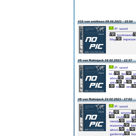
#10 von smithseo
09.04.2021 - 15:54
IP: saved
I
bookmared
blog
impresse
#9 von Robinjack
24.02.2021 - 12:37
IP: saved
hi!,I
like
yo
about
your
area
to
so
to
see
#8 von Robinjack
23.02.2021 - 17:02
IP: saved
For
anyone
could
gift
merely
one
reasoning
bet
about.
dc
gardening
ho