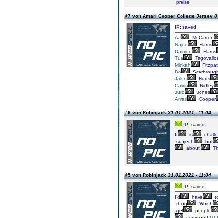
preise
#7 von Amari Cooper College Jersey
0
IP: saved
AJ
McCarron
Najee
Harris
Damien
Harris
Tua
Tagovailo
Minkah
Fitzpat
Bo
Scarbroug
Jalen
Hurts
Calvin
Ridley
Julio
Jones
Amari
Cooper
#6 von Robinjack
31.01.2021 - 11:04
IP: saved
It
is
challe
subject,
but
about!
Th
#5 von Robinjack
31.01.2021 - 11:04
IP: saved
I’d
have
t
thing
Which
get
people
comment!
GL