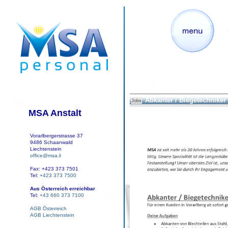
Abkanter / Biegetechniker
Jobs
MSA Anstalt
Vorarlbergerstrasse 37
9486 Schaanwald
Liechtenstein
office@msa.li
Fax: +423 373 7501
Tel:
+423 373 7500
Aus Österreich erreichbar
Tel:
+43 660 373 7100
AGB Österreich
AGB Liechtenstein