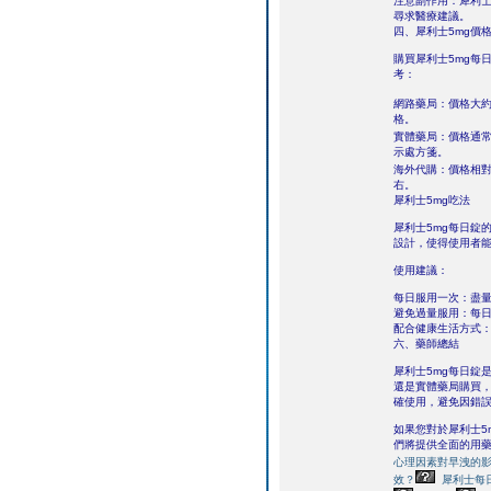
注意副作用：犀利士
尋求醫療建議。
四、犀利士5mg價
購買犀利士5mg每
考：
網路藥局：價格大
格。
實體藥局：價格通
示處方箋。
海外代購：價格相
右。
犀利士5mg吃法
犀利士5mg每日錠
設計，使得使用者
使用建議：
每日服用一次：盡
避免過量服用：每日
配合健康生活方式
六、藥師總結
犀利士5mg每日錠
還是實體藥局購買
確使用，避免因錯
如果您對於犀利士5
們將提供全面的用
心理因素對早洩的
效？
犀利士每日錠