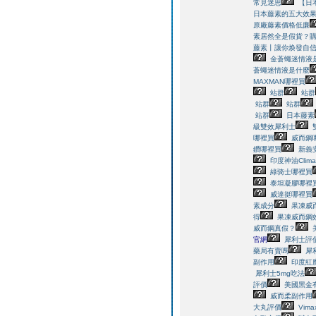
常見迷思
【日
日本藤素的五大效
原廠藤素價格低廉
素居然全是假貨？
藤素丨讓你焕發自
金蒼蠅迷情液
蒼蠅迷情液是什麼
MAXMAN哪裡買
站群
站群
站群
站群
站群
日本藤素
級雙效犀利士
哪裡買
威而鋼
鑽哪裡買
新義
印度神油Clim
綠骑士哪裡買
泰坦凝膠哪裡
威達挺哪裡買
素成分
果凍威
得
果凍威而鋼
威而鋼真假？
官網
犀利士評
藥局有賣嗎
犀
副作用
印度紅魔
犀利士5mg吃法
評價
美國黑金
威而柔副作用
大丸評價
Vim