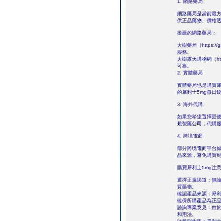
1. 網路藥局
網路藥局是當前最
供正品藥物、價格
推薦的網路藥局：
大樹藥局（https:
服務。
大樹露天購物網（htt
可靠。
2. 實體藥局
實體藥局也是購買犀
的犀利士5mg每日
3. 海外代購
如果您希望選擇更
規製藥公司，代購
4. 跨境電商
部分跨境電商平台如
品來源，避免購買
購買犀利士5mg注
選擇正規渠道：無
質藥物。
確認產品來源：犀利
確保所購產品為正
諮詢專業意見：由於
和用法。