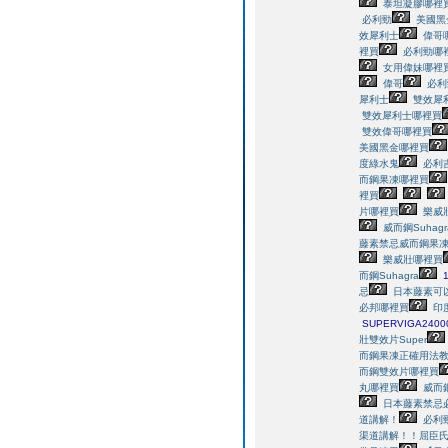
泰坦凝膠哪裡
必利勁
美國黑
效犀利士
偉哥
裡買
必利勁哪
女用偉妹哪裡
偉哥
必利
犀利士
雙效犀
雙效犀利士哪裡買
雙效偉哥哪裡買
美國黑金哪裡買
度綠水鬼
必利
而鋼果凍哪裡買
裡買
片哪裡買
樂威
威而鋼Suhagr
藤素禁忌
威而鋼果
樂威壯哪裡買
而鋼Suhagra
忌
日本藤素可
必邦哪裡買
印
SUPERVIGA240
壯雙效片Super
而鋼果凍正確用法
而鋼雙效片哪裡買
丸哪裡買
威而鋼
日本藤素禁忌
道講解！
必利
渠道講解！！
屈臣