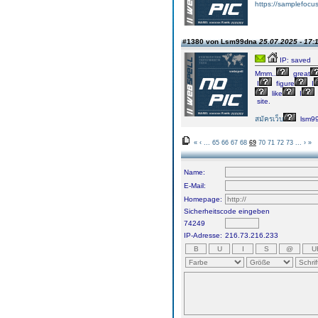
https://samplefocu
#1380 von Lsm99dna
25.07.2025 - 17:
IP: saved
Mmm..
great
I
figure
I
like
I
site.
สมัครเว็บ
lsm9
«
‹
...
65
66
67
68
69
70
71
72
73
...
›
»
Name:
E-Mail:
Homepage:
Sicherheitscode eingeben
74249
IP-Adresse:
216.73.216.233