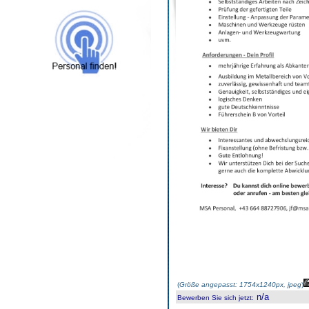
(
Größe angepasst: 1754x1240px, jpeg
)
n/a
Bewerben Sie sich jetzt
: