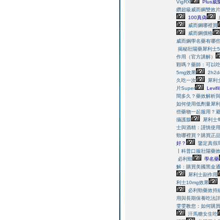
VigRX
Plus
鑽超級威而鋼雙效
100真偽
威而鋼哪裡買
威而鋼價格
威而鋼學名藥有哪
揭秘壯陽藥犀利士
作用（官方講解）
顆嗎？藥師：可以
5mg效果
2h2
久吃一次
犀利
片Super
Levif
間多久？藥效解析
如何使用低劑量犀
些藥物一起服用？
攝護腺
犀利士
士與酒精：謹慎使
勁哪裡買？購買正
好？
鑒定真假
丨科普口服壯陽藥
必利勁
學名藥
解：購買美國黑金
犀利士副作用
利士10mg效果
必利勁藥效持
用與長期保養吃法
雯雯教您：如何購
汗馬糖女生吃