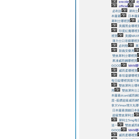
erectile
dy
official
we
必利吉
犀利士
本藤素
日本藤
犀利士哪裡買
美國黑金哪裡
印度紅魔哪裡
裡買
美國MA
薄力士口溶膜哪裡
必利勁
果
新義安藥局
雙效犀利士哪裡買
果凍威而鋼哪裡買
GOOD
MAN哪
威而柔哪裡買
泰坦凝膠哪裡
每日錠哪裡買最可靠
雙效犀利士哪
用
雙效犀利士
本藤素dcard
威而鋼
度–藍鑽超級威而鋼
拿大Vimax增大丸
日本藤素價錢
日本
超級雙效犀利士
犀利士5mg每
送一
雙效威而
GOOD
MAN哪
威而柔哪裡買