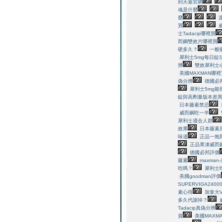
到天嘉官網
魂是什麼
麼
買
士Tadacip哪裡買
而鋼雙效片哪裡買
硬多久？
一般
犀利士5mg每日錠
辨
雙效犀利士
美國MAXMAN哪裡
偽分辨
德國必
犀利士5mg
錠與高劑量版本差
日本藤素禁忌
威而鋼吃一半
犀利士適合人群
效果
日本藤素
味道
正品一炮
正品果凍威而
德國必邦評價
藤素
maxma
吃嗎？
犀利士
美國goodman評價
SUPERVIGA24
素心得
加拿大V
多久代謝掉？
Tadacip真偽分辨
貨
美國MAXM