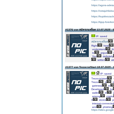
https://agora-adeia
https://ostajuhilub
https://kupitivoza
https://kjop-forerko
#1376 von สมัครเกมสล็อต
13.07.2025 - 
IP: saved
สมัครเกมสล็อต
Right
here
understand
th
to
argue
You
definitely
written
ab
#1377 von Trezor.io/Start
18.07.2025 - 
IP: saved
Trezor.io/start
Trezor
is
m
gateway
to
Developed
by
wallet
in
2
among
crypto
It
stores
y
internet-connecte
and
phishing
https://sites.google