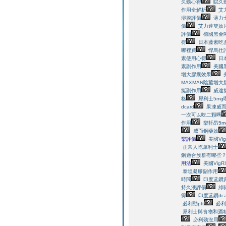
久勁心得
賦久
作用全解析
艾
溶膜評價
薄力
價
艾力達雙效
評價
德國黑金
得
日本藤素吃
哪裡買
悍馬仕
素使用心得
日
素副作用
美國
增大膠囊效果
MAXMAN陰莖增大
挺副作用
威達挺
格
犀利士5mg
dcard
果凍威
一次可以吃二顆嗎
作用
樂轩昂5m
威而鋼藥效
樂評價
美國Vig
正常人吃犀利士
鋼適合族群有哪些
用法
美國VigR
泰坦凝膠副作用
時間
印度蓝鑽
持久液評價
綠
得
印度蓝鑽dca
必利勁ptt
必利
犀利士與食物和酒
必利劲沒用