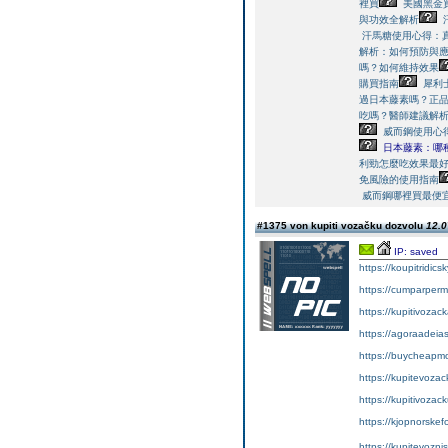
裡買
美國黑金
與功效全解析
汗馬糖使用心得：
解析：如何預防與
嗎？如何維持效果
購買指南
犀利
過日本藤素嗎？正
吃嗎？醫師建議解
威而鋼使用心
日本藤素：哪
利勁怎麼吃效果最
免風險的使用指南
威而鋼哪裡買最便宜
#1375 von kupiti vozačku dozvolu
12.0
IP: saved
https://koupitridic
https://cumparper
https://kupitivoza
https://agoraadeias
https://buycheapm
https://kupitevoza
https://kupitivoza
https://kjopnorskef
https://kupitevozni