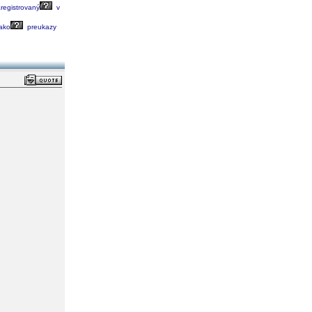
registrovaný
v
ako
preukazy