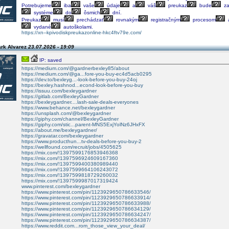
Potrebujeme
iba
vaše
údaje
a
váš
preukaz
bude
za
systéme
do
ôsmich
dní.
Preukaz
musí
prechádzať
rovnakým
registračným
procesom
vydané
autoškolami.
https://xn--kpivodiskpreukazonline-hkc4ftv79e.com/
ark Alvarez
23.07.2026 - 19:09
IP: saved
https://medium.com/@gardnerbexley85/about
https://medium.com/@ga...fore-you-buy-ec4d5acb0295
https://dev.to/bexleyg...-look-before-you-buy-24oj
https://bexley.hashnod...econd-look-before-you-buy
https://issuu.com/bexleygardner
https://gitlab.com/BexleyGardner
https://bexleygardner....lash-sale-deals-everyones
https://www.behance.net/bexleygardner
https://unsplash.com/@bexleygardner
https://giphy.com/channel/BexleyGardner
https://giphy.com/stic...parent-MNS5ExjYolNz6JHxFX
https://about.me/bexleygardner/
https://gravatar.com/bexleygardner
https://www.producthun...tv-deals-before-you-buy-2
https://wellfound.com/recruit/jobs/4505625
https://mix.com/!1397599176853946368
https://mix.com/!1397596924609167360
https://mix.com/!1397599400380989440
https://mix.com/!1397599664106243072
https://mix.com/!1397599818729260032
https://mix.com/!1397599987017319424
www.pinterest.com/bexleygardner
https://www.pinterest.com/pin/1123929650786633546/
https://www.pinterest.com/pin/1123929650786633914/
https://www.pinterest.com/pin/1123929650786633988/
https://www.pinterest.com/pin/1123929650786634129/
https://www.pinterest.com/pin/1123929650786634247/
https://www.pinterest.com/pin/1123929650786634387/
https://www.reddit.com...rom_those_view_your_deal/