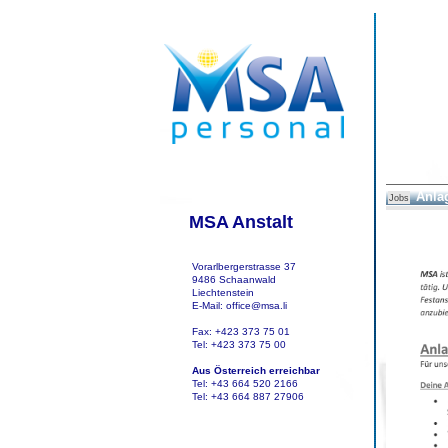
Anla
Jobs
MSA Anstalt
Vorarlbergerstrasse 37
9486 Schaanwald
Liechtenstein
E-Mail: office@msa.li
Fax: +423 373 75 01
Tel: +423 373 75 00
Aus Österreich erreichbar
Tel: +43 664 520 2166
Tel: +43 664 887 27906