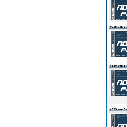
#635 von S
#634 von S
#633 von S