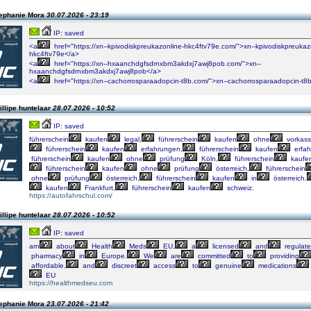
tephanie Mora
30.07.2026 - 23:19
IP: saved
<a
href="https://xn--kpivodiskpreukazonline-hkc4ftv79e.com/">xn--kpivodiskpreukaz
hkc4ftv79e</a>
<a
href="https://xn--hxaanchdgfsdrnxbm3akdxj7awj8pob.com/">xn--
hxaanchdgfsdrnxbm3akdxj7awj8pob</a>
<a
href="https://xn--cachorrosparaadopcin-t8b.com/">xn--cachorrosparaadopcin-t8
illipe huntelaar
28.07.2026 - 10:52
IP: saved
führerschein
kaufen
legal,
führerschein
kaufen
ohne
vorkass
führerschein
kaufen
erfahrungen,
führerschein
kaufen
erfah
führerschein
kaufen
ohne
prüfung
Köln,
führerschein
kaufe
führerschein
kaufen
ohne
prüfung
österreich,
führerschein
ohne
prüfung
österreich,
führerschein
kaufen
in
österreich,
kaufen
Frankfurt,
führerschein
kaufen
schweiz.
https://autofahrschul.com/
illipe huntelaar
28.07.2026 - 10:52
IP: saved
arn
about
Health
Meds
EU,
a
licensed
and
regulat
pharmacy
in
Europe.
We
are
committed
to
providing
affordable,
and
discreet
access
to
genuine
medications
EU
https://healthmedseu.com
tephanie Mora
23.07.2026 - 21:42