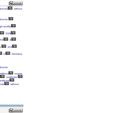
license
without
license.
gh-quality
SSN
AS
&
s,
and
in
Germany
license
without
exams
certificate,
rtificate
cate
without