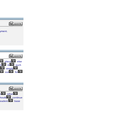
oyment.
place
else
en
in
such
simply
out
for
e
other
hould
continue
eaders’
base