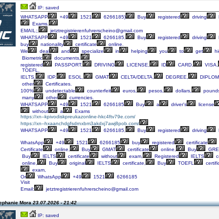
IP: saved
WHATSAPP
+49
1521
6266185)
Buy
registered
driving
Exams.
EMAIL;;
jetztregistrierenfuhrerscheino@gmail.com
WHATSAPP
+49
1521
6266185,
Buy
registered
driving
buy
nationality
certificate
online.
We
deal
and
specialize
in
helping
you
to
get
hi
Biometric
documents,
registered
PASSPORT,
DRIVING
LICENSE,
ID
CARD,
VISA,
TOEFL,
IELTS,
IDP,
ESOL,
GMAT
CELTA/DELTA,
DEGREE,
DIPLOM
other
Certificates.
100%
undetectable
counterfeit
euros,
pesos,
dollars,
pound
many
other
currencies.
WHATSAPP
+49
1521
6266185
Buy
a
driver's
license
without
a
Exams
https://xn--kpivodiskpreukazonline-hkc4ftv79e.com/
https://xn--hxaanchdgfsdrnxbm3akdxj7awj8pob.com/
WHATSAPP
+49
1521
6266185,
Buy
registered
driving
WhatsApp
+49
1521
6266185
buy
registered
certificate
Certificate
online,
Buy
GMAT
certificate
online,
Buy
GRE
Buy
IELTS
certificate
without
exam,
Registered
IELTS
ce
online,
Buy
original
IELTS
certificate,
Buy
TOEFL
certifi
exam,
Or
WhatsApp
+49
1521
6266185
Visit
Email:
jetztregistrierenfuhrerscheino@gmail.com
tephanie Mora
23.07.2026 - 21:42
IP: saved