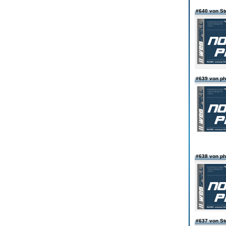
#640 von S
#639 von ph
#638 von ph
#637 von S