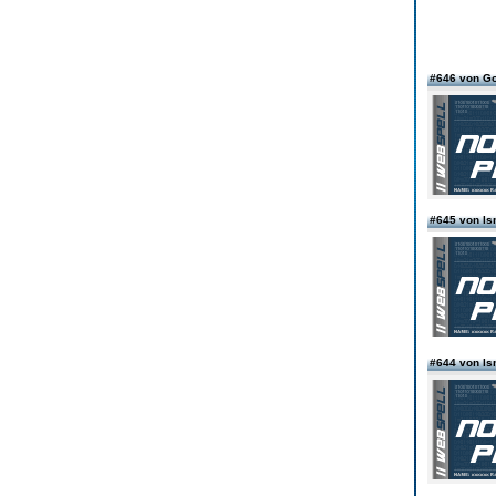
#646 von 
#645 von l
#644 von l