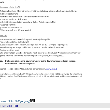
passt: 1754x1240px, jpeg
)
n/a
 sich jetzt
: