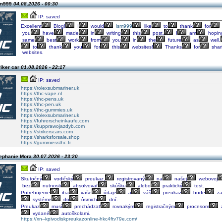
sm999
04.08.2026 - 00:30
IP: saved
Excellent
Blog!
I
would
lsm999
like
to
thank
for
you
have
made
in
writing
this
post.
I
am
hopin
same
best
work
from
you
in
the
future
as
well.
to
thank
you
for
this
websites!
Thanks
for
shar
websites.
riker car
01.08.2026 - 22:17
IP: saved
https://rolexsubmariner.uk
https://thc-vape.nl
https://thc-pens.uk
https://thc-pen.uk
https://thc-gummies.uk
https://rolexsubmariner.uk
https://fuhrerscheinkaufe.com
https://kupprawojazdyb.com
https://strikerscars.com
https://sharksforsale.shop
https://gummiessthc.fr
tephanie Mora
30.07.2026 - 23:20
IP: saved
Skutočný
vodičský
preukaz,
registrovaný
na
našej
webovej
bez
nutnosti
absolvovať
skúšku
alebo
praktický
test.
Potrebujeme
iba
vaše
údaje
a
váš
preukaz
bude
za
systéme
do
ôsmich
dní.
Preukaz
musí
prechádzať
rovnakým
registračným
procesom
vydané
autoškolami.
https://xn--kpivodiskpreukazonline-hkc4ftv79e.com/