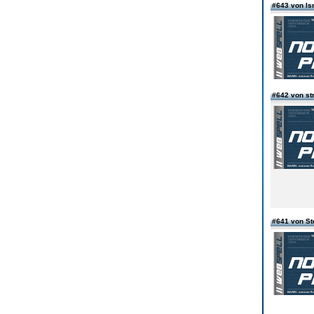
#643 von l
#642 von st
#641 von S