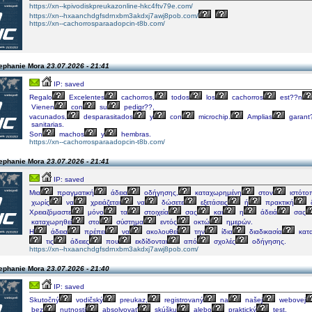
https://xn--kpivodiskpreukazonline-hkc4ftv79e.com/
https://xn--hxaanchdgfsdrnxbm3akdxj7awj8pob.com/
https://xn--cachorrosparaadopcin-t8b.com/
tephanie Mora
23.07.2026 - 21:41
IP: saved
Regalo
Excelentes
cachorros,
todos
los
cachorros
est??n
Vienen
con
su
pedigr??,
vacunados,
desparasitados
y
con
microchip.
Amplias
garant
sanitarias.
Son
machos
y
hembras.
https://xn--cachorrosparaadopcin-t8b.com/
tephanie Mora
23.07.2026 - 21:41
IP: saved
Μια
πραγματική
άδεια
οδήγησης,
καταχωρημένη
στον
ιστότο
χωρίς
να
χρειάζεται
να
δώσετε
εξετάσεις
ή
πρακτική
Χρειαζόμαστε
μόνο
τα
στοιχεία
σας
και
η
άδειά
σας
καταχωρηθεί
στο
σύστημα
εντός
οκτώ
ημερών.
Η
άδεια
πρέπει
να
ακολουθεί
την
ίδια
διαδικασία
κατ
τις
άδειες
που
εκδίδονται
από
σχολές
οδήγησης.
https://xn--hxaanchdgfsdrnxbm3akdxj7awj8pob.com/
tephanie Mora
23.07.2026 - 21:40
IP: saved
Skutočný
vodičský
preukaz,
registrovaný
na
našej
webovej
bez
nutnosti
absolvovať
skúšku
alebo
praktický
test.