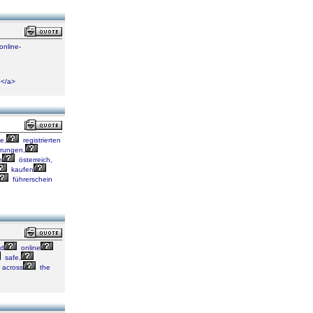
online-
b</a>
e,
registrierten
rungen,
n
österreich,
kaufen
führerschein
ed
online
safe,
across
the