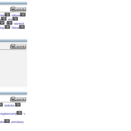
the
efforts
g
the
I
wanted
ing.
Great
stránke,
registrovaný
v
ako
preukazy