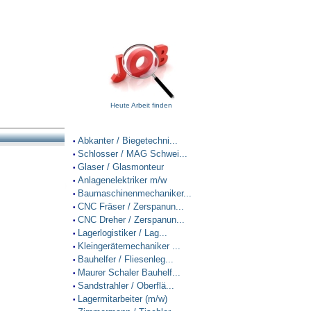
Heute Arbeit finden
Abkanter / Biegetechni...
•
Schlosser / MAG Schwei...
•
Glaser / Glasmonteur
•
Anlagenelektriker m/w
•
Baumaschinenmechaniker...
•
CNC Fräser / Zerspanun...
•
CNC Dreher / Zerspanun...
•
Lagerlogistiker / Lag...
•
Kleingerätemechaniker ...
•
Bauhelfer / Fliesenleg...
•
Maurer Schaler Bauhelf...
•
Sandstrahler / Oberflä...
•
Lagermitarbeiter (m/w)
•