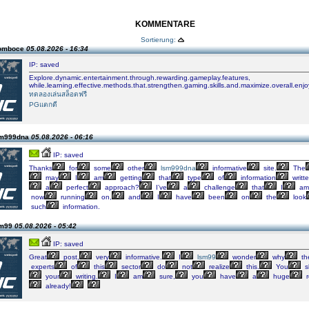
KOMMENTARE
Sortierung:
Gomboce
05.08.2026 - 16:34
IP: saved
Explore.dynamic.entertainment.through.rewarding.gameplay.features,
while.learning.effective.methods.that.strengthen.gaming.skills.and.maximize.overall.enj
ทดลองเล่นสล็อตฟรี
PGแตกดี
sm999dna
05.08.2026 - 06:16
IP: saved
Thanks
for
some
other
lsm999dna
informative
site.
The
may
I
am
getting
that
type
of
information
writt
a
perfect
approach?
I’ve
a
challenge
that
I
am
now
running
on,
and
I
have
been
on
the
look
such
information.
sm99
05.08.2026 - 05:42
IP: saved
Great
post,
very
informative.
I
lsm99
wonder
why
th
experts
of
this
sector
do
not
realize
this.
You
s
your
writing.
I
am
sure,
you
have
a
huge
r
already!